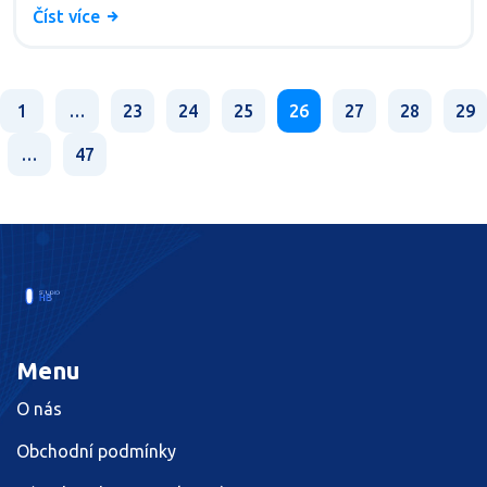
Číst více
1
…
23
24
25
26
27
28
29
…
47
Menu
O nás
Obchodní podmínky