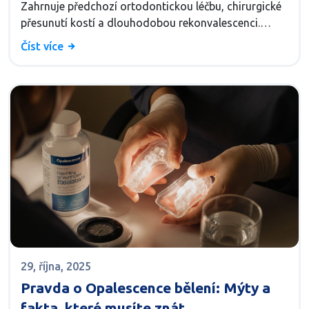
Zahrnuje předchozí ortodontickou léčbu, chirurgické
přesunutí kostí a dlouhodobou rekonvalescenci.
Provozuje se pod celkovou anestézií a je pokryta
Číst více
zdravotním pojištěním.
29, října, 2025
Pravda o Opalescence bělení: Mýty a
fakta, které musíte znát