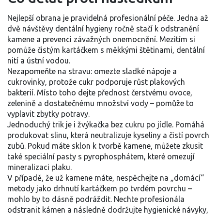
Nejlepší obrana je pravidelná profesionální péče. Jedna až
dvě návštěvy dentální hygieny ročně stačí k odstranění
kamene a prevenci závažných onemocnění. Mezitím si
pomůže čistým kartáčkem s měkkými štětinami, dentální
nití a ústní vodou.
Nezapomeňte na stravu: omezte sladké nápoje a
cukrovinky, protože cukr podporuje růst plakových
bakterií. Místo toho dejte přednost čerstvému ovoce,
zelenině a dostatečnému množství vody – pomůže to
vyplavit zbytky potravy.
Jednoduchý trik je i žvýkačka bez cukru po jídle. Pomáhá
produkovat slinu, která neutralizuje kyseliny a čistí povrch
zubů. Pokud máte sklon k tvorbě kamene, můžete zkusit
také speciální pasty s pyrophosphátem, které omezují
mineralizaci plaku.
V případě, že už kamene máte, nespěchejte na „domácí“
metody jako drhnutí kartáčkem po tvrdém povrchu –
mohlo by to dásně podráždit. Nechte profesionála
odstranit kámen a následně dodržujte hygienické návyky,