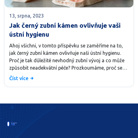
13, srpna, 2023
Jak černý zubní kámen ovlivňuje vaši
ústní hygienu
Ahoj všichni, v tomto příspěvku se zaměříme na to,
jak černý zubní kámen ovlivňuje naši ústní hygienu.
Proč je tak důležité nevhodný zubní vývoj a co může
způsobit neadekvátní péče? Prozkoumáme, proč se
zubní kámen tvoří, jak ho můžeme předcházet a jaké
Číst více
jsou jeho důsledky. Připojte se ke mně, vybavíme se
všemi informacemi, abychom si udrželi úsměv bílý a
zdravý.