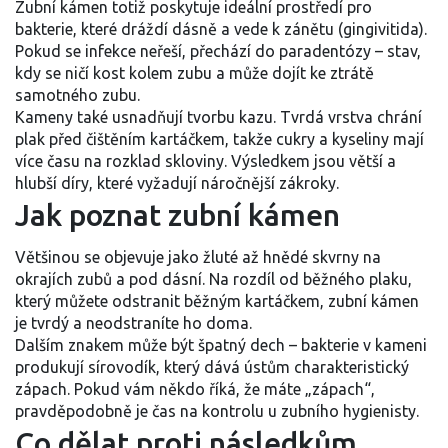
Zubní kámen totiž poskytuje ideální prostředí pro
bakterie, které dráždí dásně a vede k zánětu (gingivitida).
Pokud se infekce neřeší, přechází do paradentózy – stav,
kdy se ničí kost kolem zubu a může dojít ke ztrátě
samotného zubu.
Kameny také usnadňují tvorbu kazu. Tvrdá vrstva chrání
plak před čištěním kartáčkem, takže cukry a kyseliny mají
více času na rozklad skloviny. Výsledkem jsou větší a
hlubší díry, které vyžadují náročnější zákroky.
Jak poznat zubní kámen
Většinou se objevuje jako žluté až hnědé skvrny na
okrajích zubů a pod dásní. Na rozdíl od běžného plaku,
který můžete odstranit běžným kartáčkem, zubní kámen
je tvrdý a neodstraníte ho doma.
Dalším znakem může být špatný dech – bakterie v kameni
produkují sírovodík, který dává ústům charakteristický
zápach. Pokud vám někdo říká, že máte „zápach“,
pravděpodobně je čas na kontrolu u zubního hygienisty.
Co dělat proti následkům