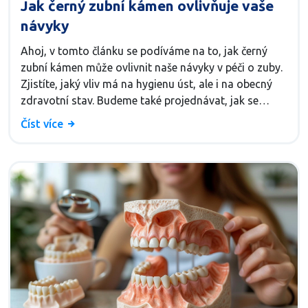
Jak černý zubní kámen ovlivňuje vaše
návyky
Ahoj, v tomto článku se podíváme na to, jak černý
zubní kámen může ovlivnit naše návyky v péči o zuby.
Zjistíte, jaký vliv má na hygienu úst, ale i na obecný
zdravotní stav. Budeme také projednávat, jak se
můžete vyhnout vzniku zubního kamene a jakých
Číst více
následků bychom se měli obávat. Připravte se na
zajímavosti ze světa stomatologie, které by neměly
uniknout vaší pozornosti.