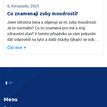
6, listopadu, 2023
Co znamenají zuby moudrosti?
Jsem těhotná žena a objevují se mi zuby moudrosti.
Je to normální? Co to znamená pro mě a můj
zdravotní stav? V tomto příspěvku se vám pokusím
dát odpovědi na tyto a další otázky týkající se zubů
moudrosti. Beru vás na krátkou cestu světem
Číst více
stomatologie. Těším se na naše setkání zde na blogu!
Menu