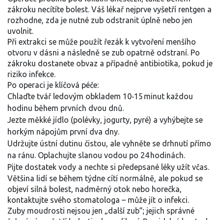
zákroku necítíte bolest. Váš lékař nejprve vyšetří rentgen a
rozhodne, zda je nutné zub odstranit úplně nebo jen
uvolnit.
Při extrakci se může použít řezák k vytvoření menšího
otvoru v dásni a následně se zub opatrně odstraní. Po
zákroku dostanete obvaz a případně antibiotika, pokud je
riziko infekce.
Po operaci je klíčová péče:
Chlaďte tvář ledovým obkladem 10‑15 minut každou
hodinu během prvních dvou dnů.
Jezte měkké jídlo (polévky, jogurty, pyré) a vyhýbejte se
horkým nápojům první dva dny.
Udržujte ústní dutinu čistou, ale vyhněte se drhnutí přímo
na ránu. Oplachujte slanou vodou po 24 hodinách.
Pijte dostatek vody a nechte si předepsané léky užít včas.
Většina lidí se během týdne cítí normálně, ale pokud se
objeví silná bolest, nadměrný otok nebo horečka,
kontaktujte svého stomatologa – může jít o infekci.
Zuby moudrosti nejsou jen „další zub“; jejich správné