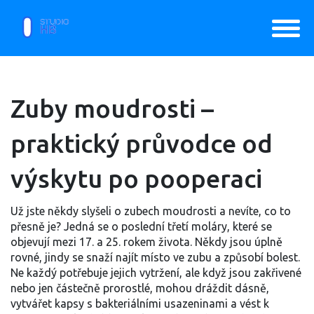
Zuby moudrosti –
praktický průvodce od
výskytu po pooperaci
Už jste někdy slyšeli o zubech moudrosti a nevíte, co to
přesně je? Jedná se o poslední třetí moláry, které se
objevují mezi 17. a 25. rokem života. Někdy jsou úplně
rovné, jindy se snaží najít místo ve zubu a způsobí bolest.
Ne každý potřebuje jejich vytržení, ale když jsou zakřivené
nebo jen částečně prorostlé, mohou dráždit dásně,
vytvářet kapsy s bakteriálními usazeninami a vést k