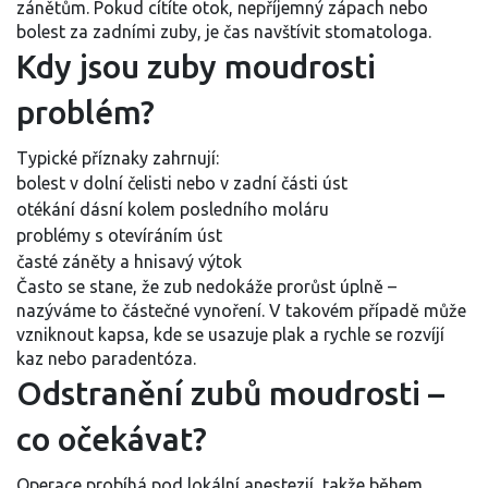
zánětům. Pokud cítíte otok, nepříjemný zápach nebo
bolest za zadními zuby, je čas navštívit stomatologa.
Kdy jsou zuby moudrosti
problém?
Typické příznaky zahrnují:
bolest v dolní čelisti nebo v zadní části úst
otékání dásní kolem posledního moláru
problémy s otevíráním úst
časté záněty a hnisavý výtok
Často se stane, že zub nedokáže prorůst úplně –
nazýváme to částečné vynoření. V takovém případě může
vzniknout kapsa, kde se usazuje plak a rychle se rozvíjí
kaz nebo paradentóza.
Odstranění zubů moudrosti –
co očekávat?
Operace probíhá pod lokální anestezií, takže během