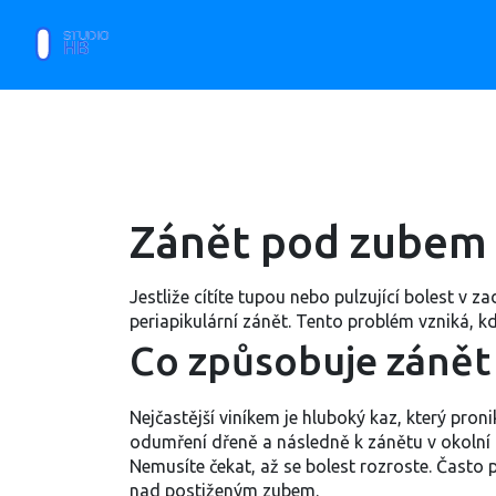
Zánět pod zubem –
Jestliže cítíte tupou nebo pulzující bolest v 
periapikulární zánět. Tento problém vzniká, k
Co způsobuje zánět
Nejčastější viníkem je hluboký kaz, který pron
odumření dřeně a následně k zánětu v okolní k
Nemusíte čekat, až se bolest rozroste. Často p
nad postiženým zubem.