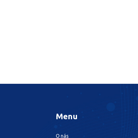
Menu
O nás