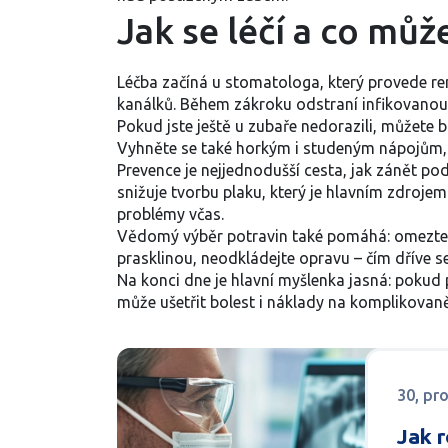
Jak se léčí a co můž
Léčba začíná u stomatologa, který provede re
kanálků. Během zákroku odstraní infikovanou dř
Pokud jste ještě u zubaře nedorazili, můžete
Vyhněte se také horkým i studeným nápojům, 
Prevence je nejjednodušší cesta, jak zánět po
snižuje tvorbu plaku, který je hlavním zdroje
problémy včas.
Vědomý výběr potravin také pomáhá: omezte c
prasklinou, neodkládejte opravu – čím dříve s
Na konci dne je hlavní myšlenka jasná: poku
může ušetřit bolest i náklady na komplikovaně
30, pr
Jak 