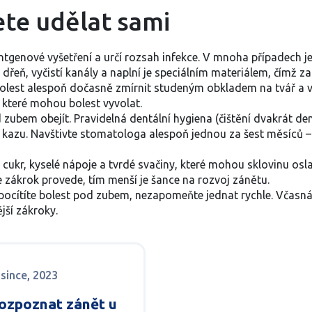
ete udělat sami
ntgenové vyšetření a určí rozsah infekce. V mnoha případech 
eň, vyčistí kanály a naplní je speciálním materiálem, čímž zast
 bolest alespoň dočasně zmírnit studeným obkladem na tvář a v
které mohou bolest vyvolat.
d zubem obejít. Pravidelná dentální hygiena (čištění dvakrát d
m kazu. Navštivte stomatologa alespoň jednou za šest měsíců – 
ukr, kyselé nápoje a tvrdé svačiny, které mohou sklovinu osl
e zákrok provede, tím menší je šance na rozvoj zánětu.
d pocítíte bolest pod zubem, nezapomeňte jednat rychle. Vča
jší zákroky.
osince, 2023
rozpoznat zánět u