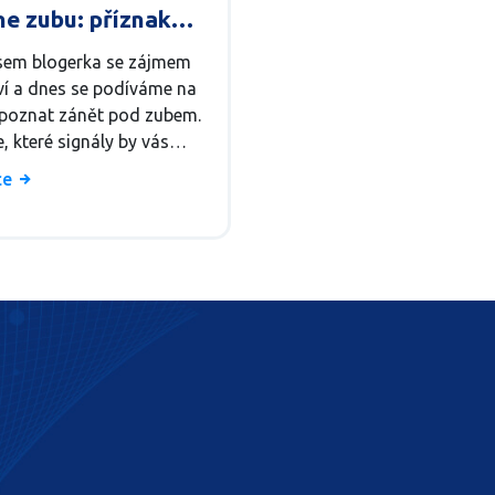
e zubu: příznaky a
a
jsem blogerka se zájmem
ví a dnes se podíváme na
k poznat zánět pod zubem.
e, které signály by vás
rovat a co dělat, když je
íce
patně. Popíšu vám, jak
 zánět kořenového
, jak se projevuje a proč
ežité neodkládat návštěvu
e. A když už to bolelo
ně, ale najednou to
 přesto to nemusí být
znamení. Pojďme to spolu
 a zjistit, jak na těchto
mech co nejlépe pracovat!