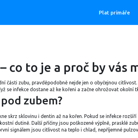
Plat primáře
 co to je a proč by vás 
zadní části zubu, pravděpodobně nejde jen o obyčejnou citlivos
dyž se infekce dostane až ke kořeni a začne ohrožovat okolní t
 pod zubem?
ikne skrz sklovinu i dentin až na kořen. Pokud se infekce rozšíř
ostní dutině. Další příčiny jsou poškozené výplně, prasklé z
rvní signálem jsou citlivost na teplo i chlad, nepříjemné pulz