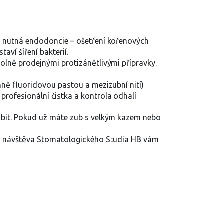
je nutná endodoncie – ošetření kořenových
aví šíření bakterií.
olně prodejnými protizánětlivými přípravky.
enně fluoridovou pastou a mezizubní nití)
profesionální čistka a kontrola odhalí
abit. Pokud už máte zub s velkým kazem nebo
sná návštěva Stomatologického Studia HB vám