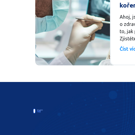
kořen
léčb
Ahoj, 
o zdra
to, ja
Zjistět
měly va
Číst v
něco š
vypadá
kanálku
je důl
u zubař
normál
přešlo,
dobré 
probrat
problé