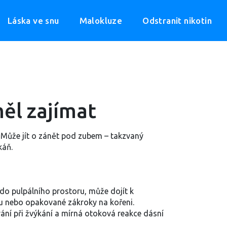
Láska ve snu
Malokluze
Odstranit nikotin
měl zajímat
t. Může jít o zánět pod zubem – takzvaný
káň.
í do pulpálního prostoru, může dojít k
ubu nebo opakované zákroky na kořeni.
ování při žvýkání a mírná otoková reakce dásní