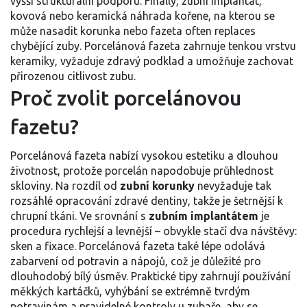
vyšší strukturální podporu
. Finally,
zubní implantát
,
kovová nebo keramická náhrada kořene, na kterou se
může nasadit korunka nebo fazeta
often replaces
chybějící zuby. Porcelánová fazeta zahrnuje tenkou vrstvu
keramiky, vyžaduje zdravý podklad a umožňuje zachovat
přirozenou citlivost zubu.
Proč zvolit porcelánovou
fazetu?
Porcelánová fazeta nabízí vysokou estetiku a dlouhou
životnost, protože porcelán napodobuje průhlednost
skloviny. Na rozdíl od
zubní korunky
nevyžaduje tak
rozsáhlé opracování zdravé dentiny, takže je šetrnější k
chrupní tkáni. Ve srovnání s
zubním implantátem
je
procedura rychlejší a levnější – obvykle stačí dva návštěvy:
sken a fixace. Porcelánová fazeta také lépe odolává
zabarvení od potravin a nápojů, což je důležité pro
dlouhodobý bílý úsměv. Praktické tipy zahrnují používání
měkkých kartáčků, vyhýbání se extrémně tvrdým
potravinám a pravidelné kontroly u zubaře, aby se