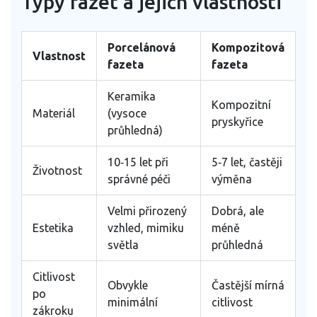
Typy fazet a jejich vlastnosti
Porcelánová
Kompozitová
Vlastnost
fazeta
fazeta
Keramika
Kompozitní
Materiál
(vysoce
pryskyřice
průhledná)
10‑15 let při
5‑7 let, častěji
Životnost
správné péči
výměna
Velmi přirozený
Dobrá, ale
Estetika
vzhled, mimiku
méně
světla
průhledná
Citlivost
Obvykle
Častější mírná
po
minimální
citlivost
zákroku