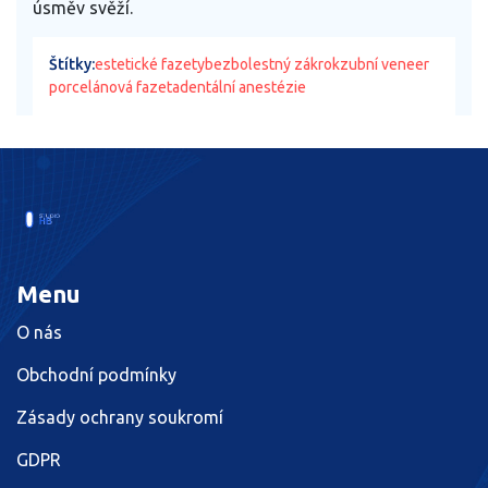
úsměv svěží.
Štítky:
estetické fazety
bezbolestný zákrok
zubní veneer
porcelánová fazeta
dentální anestézie
Menu
O nás
Obchodní podmínky
Zásady ochrany soukromí
GDPR