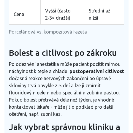
Vyšší (často
Střední až
Cena
2‑3× dražší)
nižší
Porcelánová vs. kompozitová fazeta
Bolest a citlivost po zákroku
Po odeznění anestetika může pacient pocítit mírnou
náchylnost k teple a chladu.
postoperativní citlivost
dočasná reakce nervových zakončení po úpravě
skloviny
trvá obvykle 2‑5 dní a lze ji zmírnit
fluoridovým gelem nebo speciálním zubním pastou.
Pokud bolest přetrvává déle než týden, je vhodné
kontaktovat lékaře - může jít o podklad pro další
ošetření, např. zubní kaz.
Jak vybrat správnou kliniku a