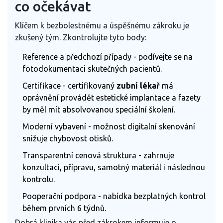
co očekávat
Klíčem k bezbolestnému a úspěšnému zákroku je
zkušený tým. Zkontrolujte tyto body:
Reference a předchozí případy - podívejte se na
fotodokumentaci skutečných pacientů.
Certifikace - certifikovaný
zubní lékař
má
oprávnění provádět estetické implantace a fazety
by měl mít absolvovanou speciální školení.
Moderní vybavení - možnost digitalní skenování
snižuje chybovost otisků.
Transparentní cenová struktura - zahrnuje
konzultaci, přípravu, samotný materiál i následnou
kontrolu.
Pooperační podpora - nabídka bezplatných kontrol
během prvních 6 týdnů.
Dobrá klinika vás před zákrokem informuje o