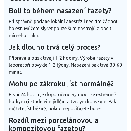
Bolí to během nasazení fazety?
Při správně podané lokální anestézii necítíte žádnou
bolest. Můžete slyšet pouze šum nástrojů a pocit
mírného tlaku.
Jak dlouho trvá celý proces?
Příprava a otisk trvají 1-2 hodiny. Výroba fazety v
laboratoři obvykle 1-2 týdny. Nasazení pak trvá 30-60
minut.
Mohu po zákroku jíst normálně?
První 24 hodin je doporučeno vyhnout se extrémně
horkým či studeným jídlům a tvrdým kouskům. Pak
můžete jíst běžně, pokud nepociťujete bolest.
Rozdíl mezi porcelánovou a
kompozitovou fazetou?