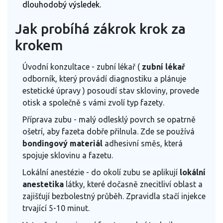
dlouhodobý výsledek.
Jak probíhá zákrok krok za
krokem
Úvodní konzultace - zubní lékař (
zubní lékař
odborník, který provádí diagnostiku a plánuje
estetické úpravy
) posoudí stav skloviny, provede
otisk a společně s vámi zvolí typ fazety.
Příprava zubu - malý odlesklý povrch se opatrně
ošetrí, aby fazeta dobře přilnula. Zde se používá
bondingový materiál
adhesivní směs, která
spojuje sklovinu a fazetu
.
Lokální anestézie - do okolí zubu se aplikují
lokální
anestetika
látky, které dočasně znecitliví oblast a
zajišťují bezbolestný průběh
. Zpravidla stačí injekce
trvající 5-10 minut.