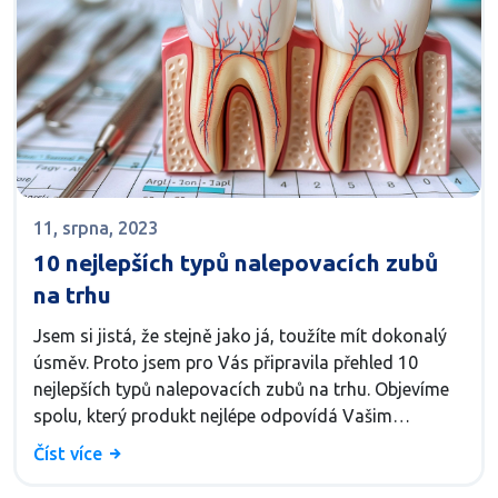
11, srpna, 2023
10 nejlepších typů nalepovacích zubů
na trhu
Jsem si jistá, že stejně jako já, toužíte mít dokonalý
úsměv. Proto jsem pro Vás připravila přehled 10
nejlepších typů nalepovacích zubů na trhu. Objevíme
spolu, který produkt nejlépe odpovídá Vašim
potřebám a přání. Připravte se na to, že Váš úsměv
Číst více
bude brzy vypadat jako z reklamy. Těším se na naši
cestu za dokonalým úsměvem!