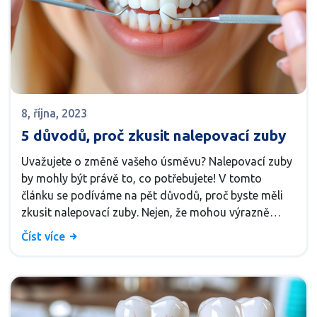
8, října, 2023
5 důvodů, proč zkusit nalepovací zuby
Uvažujete o změně vašeho úsměvu? Nalepovací zuby
by mohly být právě to, co potřebujete! V tomto
článku se podíváme na pět důvodů, proč byste měli
zkusit nalepovací zuby. Nejen, že mohou výrazně
zlepšit tvůj úsměv, ale mohou také přispět k lepšímu
Číst více
celkovému zdraví úst. Připojte se ke mně, abychom
společně prozkoumali výhody této kosmetické
stomatologické procedury.