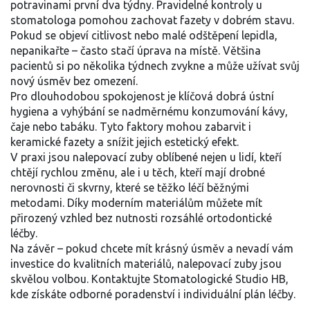
potravinami první dva týdny. Pravidelné kontroly u
stomatologa pomohou zachovat fazety v dobrém stavu.
Pokud se objeví citlivost nebo malé odštěpení lepidla,
nepanikařte – často stačí úprava na místě. Většina
pacientů si po několika týdnech zvykne a může užívat svůj
nový úsměv bez omezení.
Pro dlouhodobou spokojenost je klíčová dobrá ústní
hygiena a vyhýbání se nadměrnému konzumování kávy,
čaje nebo tabáku. Tyto faktory mohou zabarvit i
keramické fazety a snížit jejich estetický efekt.
V praxi jsou nalepovací zuby oblíbené nejen u lidí, kteří
chtějí rychlou změnu, ale i u těch, kteří mají drobné
nerovnosti či skvrny, které se těžko léčí běžnými
metodami. Díky moderním materiálům můžete mít
přirozený vzhled bez nutnosti rozsáhlé ortodontické
léčby.
Na závěr – pokud chcete mít krásný úsměv a nevadí vám
investice do kvalitních materiálů, nalepovací zuby jsou
skvělou volbou. Kontaktujte Stomatologické Studio HB,
kde získáte odborné poradenství i individuální plán léčby.