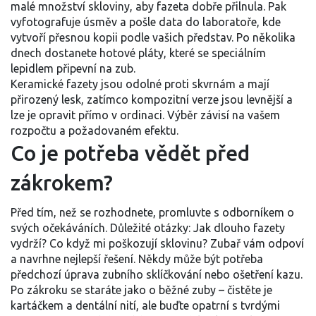
malé množství skloviny, aby fazeta dobře přilnula. Pak
vyfotografuje úsměv a pošle data do laboratoře, kde
vytvoří přesnou kopii podle vašich představ. Po několika
dnech dostanete hotové pláty, které se speciálním
lepidlem připevní na zub.
Keramické fazety jsou odolné proti skvrnám a mají
přirozený lesk, zatímco kompozitní verze jsou levnější a
lze je opravit přímo v ordinaci. Výběr závisí na vašem
rozpočtu a požadovaném efektu.
Co je potřeba vědět před
zákrokem?
Před tím, než se rozhodnete, promluvte s odborníkem o
svých očekáváních. Důležité otázky: Jak dlouho fazety
vydrží? Co když mi poškozují sklovinu? Zubař vám odpoví
a navrhne nejlepší řešení. Někdy může být potřeba
předchozí úprava zubního sklíčkování nebo ošetření kazu.
Po zákroku se staráte jako o běžné zuby – čistěte je
kartáčkem a dentální nití, ale buďte opatrní s tvrdými