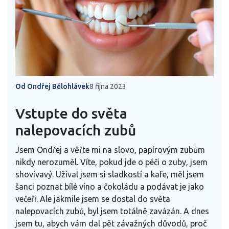
Od Ondřej Bělohlávek
8 října 2023
Vstupte do světa
nalepovacích zubů
Jsem Ondřej a věřte mi na slovo, papírovým zubům
nikdy nerozuměl. Víte, pokud jde o péči o zuby, jsem
shovívavý. Užíval jsem si sladkostí a kafe, měl jsem
šanci poznat bílé víno a čokoládu a podávat je jako
večeři. Ale jakmile jsem se dostal do světa
nalepovacích zubů, byl jsem totálně zavázán. A dnes
jsem tu, abych vám dal pět závažných důvodů, proč