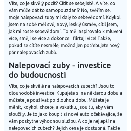
Víte, co je skvělý pocit? Cítit se sebejistě. A víte, co
vám může dát to samopouzdaní? No, svěřím se,
moje nalepovací zuby mi daly to sebevědomí. Kdykoli
jsem na sobě měl svůj nový, lesklý úsměv, cítil jsem,
jak mi roste sebevědomí. To mě inspirovalo k mluvení
více, směji se více a dokonce i flirtuji více! Takže,
pokud se cítíte nesměle, možná jen potřebujete nový
pár nalepovacích zubů.
Nalepovací zuby - investice
do budoucnosti
Víte, co je skvělé na nalepovacích zubech? Jsou to
dlouhodobé investice. Kupujete si na některou dobu a
můžete je používat po dlouhou dobu. Můžete je
měnit, kdykoli chcete, a vskutku, jsou tu, aby vám
sloužily. Je to jako koupit si nové auto očekávajíce, že
vám poskytne výhodnou službu. A co je nejlepší na
nalepovacích zubech? Jejich cena je dostupná. Takže