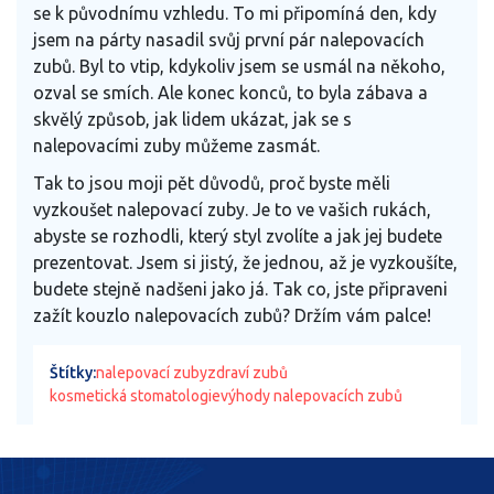
se k původnímu vzhledu. To mi připomíná den, kdy
jsem na párty nasadil svůj první pár nalepovacích
zubů. Byl to vtip, kdykoliv jsem se usmál na někoho,
ozval se smích. Ale konec konců, to byla zábava a
skvělý způsob, jak lidem ukázat, jak se s
nalepovacími zuby můžeme zasmát.
Tak to jsou moji pět důvodů, proč byste měli
vyzkoušet nalepovací zuby. Je to ve vašich rukách,
abyste se rozhodli, který styl zvolíte a jak jej budete
prezentovat. Jsem si jistý, že jednou, až je vyzkoušíte,
budete stejně nadšeni jako já. Tak co, jste připraveni
zažít kouzlo nalepovacích zubů? Držím vám palce!
Štítky:
nalepovací zuby
zdraví zubů
kosmetická stomatologie
výhody nalepovacích zubů