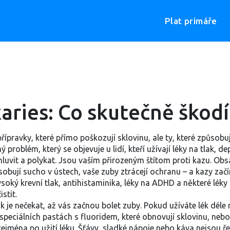
Plat primáře
karies: Co skutečně ško
přípravky, které přímo poškozují sklovinu, ale ty, které způsobuj
ý problém, který se objevuje u lidí, kteří užívají léky na tlak, d
luvit a polykat. Jsou vaším přirozeným štítom proti kazu. Obsah
ůsobují sucho v ústech, vaše zuby ztrácejí ochranu – a kazy začín
vysoký krevní tlak, antihistaminika, léky na ADHD a některé léky 
stit.
ok je nečekat, až vás začnou bolet zuby. Pokud užíváte lék dél
eciálních pastách s fluoridem, které obnovují sklovinu, nebo 
, zejména po užití léku. Šťávy, sladké nápoje nebo káva nejsou ře