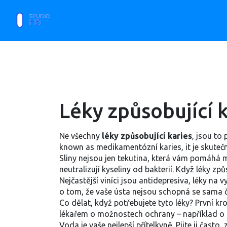
Léky způsobující 
Ne všechny
léky způsobující karies
,
jsou to 
known as
medikamentózní karies
, it
je skutečn
Sliny nejsou jen tekutina, která vám pomáhá m
neutralizují kyseliny od bakterií. Když léky zp
Nejčastější viníci jsou antidepresiva, léky na 
o tom, že vaše ústa nejsou schopná se sama či
Co dělat, když potřebujete tyto léky? První kr
lékařem o možnostech ochrany – například o sp
Voda je vaše nejlepší přítelkyně. Pijte ji často