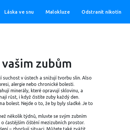
Láska ve snu
Malokluze
Odstranit nikotin
dí vašim zubům
í suchost v ústech a snižují tvorbu slin
. Also
epresi, alergie nebo chronické bolesti
.
ují minerály, které opravují sklovinu, a
ají růst, i když čistíte zuby každý den.
na bolest. Nejde o to, že by byly sladké. Je to
e než několik týdnů, mluvte se svým zubním
o častějším čištění mezizubních prostor.
šení – zhoršují situaci. Můžete také zvážit