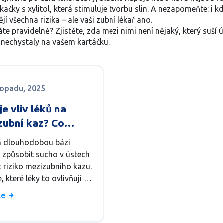
kačky s xylitol, která stimuluje tvorbu slin. A nezapomeňte: i k
 všechna rizika – ale vaši zubní lékař ano.
váte pravidelně? Zjistěte, zda mezi nimi není nějaký, který suší 
e nechystaly na vašem kartáčku.
stopadu, 2025
je vliv léků na
zubní kaz? Co
e vědět o léčbě a
a dlouhodobou bázi
ách pro zuby
způsobit sucho v ústech
t riziko mezizubního kazu.
e, které léky to ovlivňují a
ánit zuby, i když je
íce
te přestat užívat.