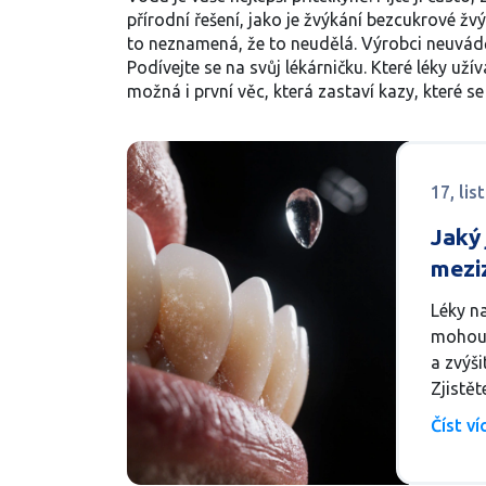
přírodní řešení, jako je žvýkání bezcukrové žvý
to neznamená, že to neudělá. Výrobci neuvádějí
Podívejte se na svůj lékárničku. Které léky uží
možná i první věc, která zastaví kazy, které s
17, li
Jaký 
mezi
musít
Léky n
rizik
mohou 
a zvýši
Zjistět
jak chr
Číst v
nemůže