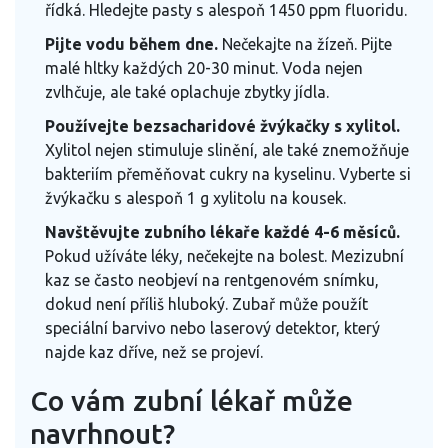
řídká. Hledejte pasty s alespoň 1450 ppm fluoridu.
Pijte vodu během dne.
Nečekajte na žízeň. Pijte
malé hltky každých 20-30 minut. Voda nejen
zvlhčuje, ale také oplachuje zbytky jídla.
Používejte bezsacharidové žvýkačky s xylitol.
Xylitol nejen stimuluje slinění, ale také znemožňuje
bakteriím přeměňovat cukry na kyselinu. Vyberte si
žvýkačku s alespoň 1 g xylitolu na kousek.
Navštěvujte zubního lékaře každé 4-6 měsíců.
Pokud užíváte léky, nečekejte na bolest. Mezizubní
kaz se často neobjeví na rentgenovém snímku,
dokud není příliš hluboký. Zubař může použít
speciální barvivo nebo laserový detektor, který
najde kaz dříve, než se projeví.
Co vám zubní lékař může
navrhnout?