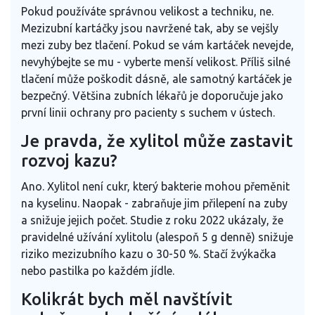
Pokud používáte správnou velikost a techniku, ne.
Mezizubní kartáčky jsou navržené tak, aby se vejšly
mezi zuby bez tlačení. Pokud se vám kartáček nevejde,
nevyhýbejte se mu - vyberte menší velikost. Příliš silné
tlačení může poškodit dásně, ale samotný kartáček je
bezpečný. Většina zubních lékařů je doporučuje jako
první linii ochrany pro pacienty s suchem v ústech.
Je pravda, že xylitol může zastavit
rozvoj kazu?
Ano. Xylitol není cukr, který bakterie mohou přeměnit
na kyselinu. Naopak - zabraňuje jim přilepení na zuby
a snižuje jejich počet. Studie z roku 2022 ukázaly, že
pravidelné užívání xylitolu (alespoň 5 g denně) snižuje
riziko mezizubního kazu o 30-50 %. Stačí žvýkačka
nebo pastilka po každém jídle.
Kolikrát bych měl navštívit