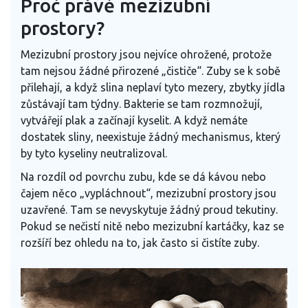
Proč právě mezizubní
prostory?
Mezizubní prostory jsou nejvíce ohrožené, protože
tam nejsou žádné přirozené „čističe“. Zuby se k sobě
přilehají, a když slina neplaví tyto mezery, zbytky jídla
zůstávají tam týdny. Bakterie se tam rozmnožují,
vytvářejí plak a začínají kyselit. A když nemáte
dostatek sliny, neexistuje žádný mechanismus, který
by tyto kyseliny neutralizoval.
Na rozdíl od povrchu zubu, kde se dá kávou nebo
čajem něco „vypláchnout“, mezizubní prostory jsou
uzavřené. Tam se nevyskytuje žádný proud tekutiny.
Pokud se nečistí nitě nebo mezizubní kartáčky, kaz se
rozšíří bez ohledu na to, jak často si čistíte zuby.