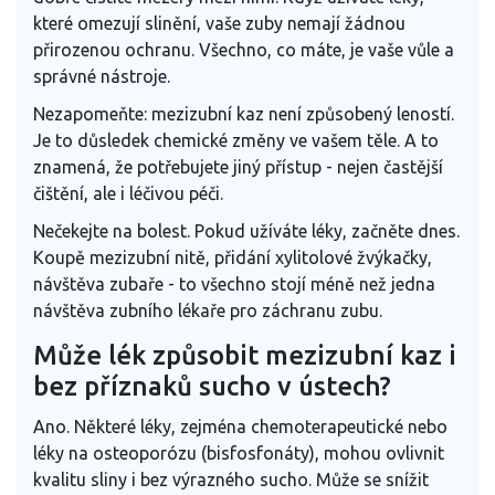
které omezují slinění, vaše zuby nemají žádnou
přirozenou ochranu. Všechno, co máte, je vaše vůle a
správné nástroje.
Nezapomeňte: mezizubní kaz není způsobený leností.
Je to důsledek chemické změny ve vašem těle. A to
znamená, že potřebujete jiný přístup - nejen častější
čištění, ale i léčivou péči.
Nečekejte na bolest. Pokud užíváte léky, začněte dnes.
Koupě mezizubní nitě, přidání xylitolové žvýkačky,
návštěva zubaře - to všechno stojí méně než jedna
návštěva zubního lékaře pro záchranu zubu.
Může lék způsobit mezizubní kaz i
bez příznaků sucho v ústech?
Ano. Některé léky, zejména chemoterapeutické nebo
léky na osteoporózu (bisfosfonáty), mohou ovlivnit
kvalitu sliny i bez výrazného sucho. Může se snížit