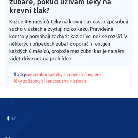
zubaře, pokud užívám léky na
krevní tlak?
Každé 4-6 měsíců. Léky na krevní tlak často způsobují
sucho v ústech a zvyšují riziko kazu. Pravidelné
kontroly pomáhají zachytit kaz dříve, než se rozšíří. V
některých případech zubař doporučí i rentgen
každých 6 měsíců, protože mezizubní kaz je na něm
vidět dříve než na prohlídce.
Štítky:
mezizubní kaz
léky a zuby
ústní hygiena
léky způsobující karies
sucho v ústech