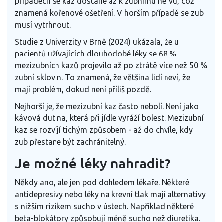
případech se kaz dostane až k zubnímu nervu, což
znamená kořenové ošetření. V horším případě se zub
musí vytrhnout.
Studie z Univerzity v Brně (2024) ukázala, že u
pacientů užívajících dlouhodobé léky se 68 %
mezizubních kazů projevilo až po ztrátě více než 50 %
zubní sklovin. To znamená, že většina lidí neví, že
mají problém, dokud není příliš pozdě.
Nejhorší je, že mezizubní kaz často nebolí. Není jako
kávová dutina, která při jídle vyráží bolest. Mezizubní
kaz se rozvíjí tichým způsobem - až do chvíle, kdy
zub přestane být zachránitelný.
Je možné léky nahradit?
Někdy ano, ale jen pod dohledem lékaře. Některé
antidepresivy nebo léky na krevní tlak mají alternativy
s nižším rizikem sucho v ústech. Například některé
beta-blokátory způsobují méně sucho než diuretika.