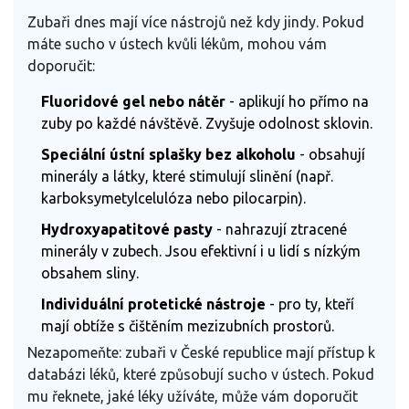
Zubaři dnes mají více nástrojů než kdy jindy. Pokud
máte sucho v ústech kvůli lékům, mohou vám
doporučit:
Fluoridové gel nebo nátěr
- aplikují ho přímo na
zuby po každé návštěvě. Zvyšuje odolnost sklovin.
Speciální ústní splašky bez alkoholu
- obsahují
minerály a látky, které stimulují slinění (např.
karboksymetylcelulóza nebo pilocarpin).
Hydroxyapatitové pasty
- nahrazují ztracené
minerály v zubech. Jsou efektivní i u lidí s nízkým
obsahem sliny.
Individuální protetické nástroje
- pro ty, kteří
mají obtíže s čištěním mezizubních prostorů.
Nezapomeňte: zubaři v České republice mají přístup k
databázi léků, které způsobují sucho v ústech. Pokud
mu řeknete, jaké léky užíváte, může vám doporučit