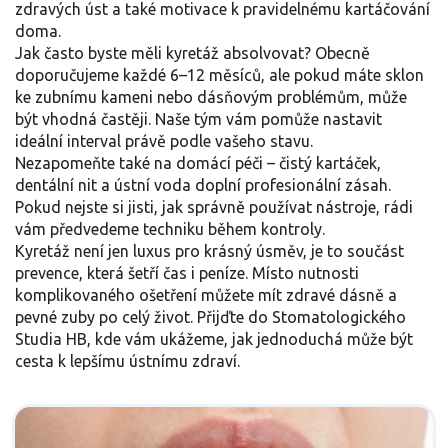
zdravých úst a také motivace k pravidelnému kartáčování
doma.
Jak často byste měli kyretáž absolvovat? Obecně
doporučujeme každé 6–12 měsíců, ale pokud máte sklon
ke zubnímu kameni nebo dásňovým problémům, může
být vhodná častěji. Naše tým vám pomůže nastavit
ideální interval právě podle vašeho stavu.
Nezapomeňte také na domácí péči – čistý kartáček,
dentální nit a ústní voda doplní profesionální zásah.
Pokud nejste si jisti, jak správně používat nástroje, rádi
vám předvedeme techniku během kontroly.
Kyretáž není jen luxus pro krásný úsměv, je to součást
prevence, která šetří čas i peníze. Místo nutnosti
komplikovaného ošetření můžete mít zdravé dásně a
pevné zuby po celý život. Přijďte do Stomatologického
Studia HB, kde vám ukážeme, jak jednoduchá může být
cesta k lepšímu ústnímu zdraví.