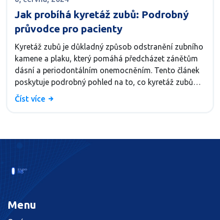
Jak probíhá kyretáž zubů: Podrobný
průvodce pro pacienty
Kyretáž zubů je důkladný způsob odstranění zubního
kamene a plaku, který pomáhá předcházet zánětům
dásní a periodontálním onemocněním. Tento článek
poskytuje podrobný pohled na to, co kyretáž zubů
obnáší, jaké kroky jsou v tomto procesu zahrnuty a
Číst více
co od zákroku očekávat. Kromě toho zahrnuje
praktické rady, jak péčovat o zuby po kyretáži a
udržet je zdravé.
Menu