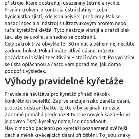
přístroje, které odstraňují usazeniny šetrně a rychle.
Prvním krokem je kontrola ústní dutiny – zubní
hygienistka zjistí, kde jsou největší problémy. Pak se
nasadí speciální nástroj s ultrazvukovým hrotem nebo
ruční kyretážní kleště. Tyto nástroje vibrují a dráždí plak
tak, aby se uvolnil a snadno se odstranil.
Celý zákrok trvá obvykle 15–30 minut a během něj necítíte
žádnou bolest. Pokud máte citlivé dásně, můžete
požádat o lokální znecitlivění – stačí nám říct. Po vyčištění
se ústa opláchnou a často vám poradíme, jak doma
podpořit výsledek.
Výhody pravidelné kyřetáže
Pravidelná návštěva pro kyretáž přináší několik
konkrétních benefitů. Zaprvé snižuje riziko zánětu dásní,
protože odstraní bakterie, které by se jinak množily.
Zadruhé pomáhá předcházet tvorbě nových kazů – když
je povrch čistý, kyseliny nemají co napadnout.
Navíc mnoho pacientů po kyretáži poznamená svěžejší
dech a méně krvácejících dásní při čištění. To jsou znaky