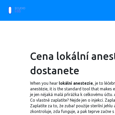
Cena lokální anest
dostanete
When you hear
lokální anestezie
,
je to léčeb
anestézie
, it is the standard tool that makes
je jen nějaká malá přirážka k celkovému účtu. Ale
Co vlastně zaplatíte? Nejde jen o injekci. Zap
Zaplatíte za to, že zubař použije sterilní jehl
zkontroluje, zda funguje, a pak teprve začne s 