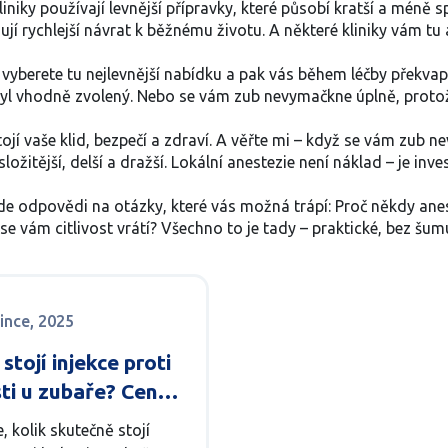
liniky používají levnější přípravky, které působí kratší a méně 
jí rychlejší návrat k běžnému životu. A některé kliniky vám tu 
i vyberete tu nejlevnější nabídku a pak vás během léčby překvap
byl vhodně zvolený. Nebo se vám zub nevymačkne úplně, protože
 stojí vaše klid, bezpečí a zdraví. A věřte mi – když se vám zub n
žitější, delší a dražší. Lokální anestezie není náklad – je inve
zde odpovědi na otázky, které vás možná trápí: Proč někdy ane
se vám citlivost vrátí? Všechno to je tady – praktické, bez šumu
since, 2025
 stojí injekce proti
ti u zubaře? Ceny
ovlivňuje náklady
e, kolik skutečně stojí