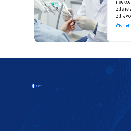
injekce
zda je
zdravo
nezabe
Číst v
bezpečn
mýtech