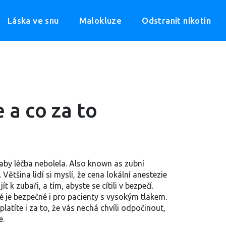
Láska ve snu
Malokluze
Odstranit nikotin
 a co za to
 aby léčba nebolela
. Also known as
zubní
.
Většina lidí si myslí, že cena lokální anestezie
t k zubaři, a tím, abyste se cítili v bezpečí.
ré je bezpečné i pro pacienty s vysokým tlakem.
platíte i za to, že vás nechá chvíli odpočinout,
e.