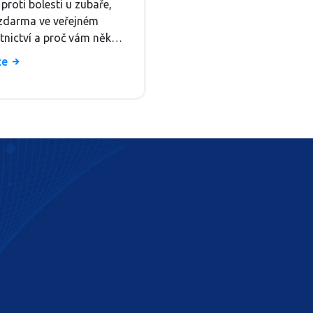
 proti bolesti u zubaře,
 zdarma ve veřejném
tnictví a proč vám někdy
re. Vše o cenách,
íce
osti a nejčastějších
.