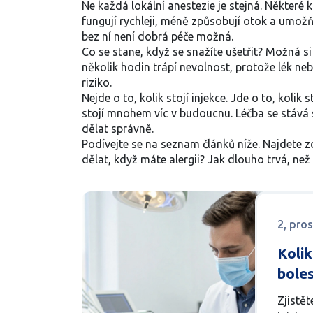
Ne každá
lokální anestezie
je stejná. Některé k
fungují rychleji, méně způsobují otok a umožňu
bez ní není dobrá péče možná.
Co se stane, když se snažíte ušetřit? Možná s
několik hodin trápí nevolnost, protože lék ne
riziko.
Nejde o to, kolik stojí injekce. Jde o to, kolik
stojí mnohem víc v budoucnu. Léčba se stává slo
dělat správně.
Podívejte se na seznam článků níže. Najdete 
dělat, když máte alergii? Jak dlouho trvá, než 
2, pro
Kolik
boles
a co 
Zjistět