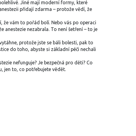
spolehlivě. Jiné mají moderní formy, které
anestezii přidají zdarma – protože vědí, že
í, že vám to pořád bolí. Nebo vás po operaci
 anestezie nezabrala. To není šetření – to je
evytáhne, protože jste se báli bolesti, pak to
stice do toho, abyste si základní péči nechali
stezie nefunguje? Je bezpečná pro děti? Co
, jen to, co potřebujete vědět.