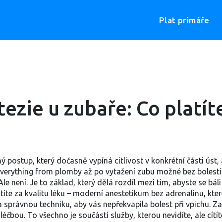
Plat primáře
ezie u zubaře: Co platíte
ný postup, který dočasně vypíná citlivost v konkrétní části úst,
 everything from plomby až po vytažení zubu možné bez bolesti
 není. Je to základ, který dělá rozdíl mezi tím, abyste se báli jí
latíte za kvalitu léku – moderní anestetikum bez adrenalinu, kte
u a správnou techniku, aby vás nepřekvapila bolest při vpichu. Za
léčbou. To všechno je součástí služby, kterou nevidíte, ale cítít