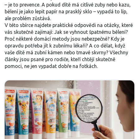
– je to prevence. A pokud dítě má citlivé zuby nebo kazu,
bělení je jako lepit papír na prasklý sklo – vypadá to líp,
ale problém zůstává.
V této sbírce najdete praktické odpovědi na otázky, které
vás skutečně zajímají: Jak se vyhnout špatnému bělení?
Proč některé domácí metody jsou nebezpečné? Kdy je
opravdu potřeba jít k zubnímu lékaři? A co dělat, když
vaše dítě má zubní kámen nebo tmavé skvrny? Všechny
články jsou psané pro rodiče, kteří chtějí skutečně
pomoci, ne jen vypadat dobře na fotkách.