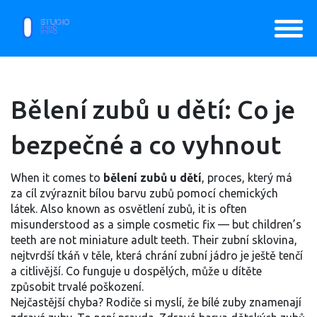
Bělení zubů u dětí: Co je
bezpečné a co vyhnout
When it comes to
bělení zubů u dětí
,
proces, který má
za cíl zvýraznit bílou barvu zubů pomocí chemických
látek
. Also known as
osvětlení zubů
, it is often
misunderstood as a simple cosmetic fix — but children’s
teeth are not miniature adult teeth. Their
zubní sklovina
,
nejtvrdší tkáň v těle, která chrání zubní jádro
je ještě tenčí
a citlivější. Co funguje u dospělých, může u dítěte
způsobit trvalé poškození.
Nejčastější chyba? Rodiče si myslí, že bílé zuby znamenají