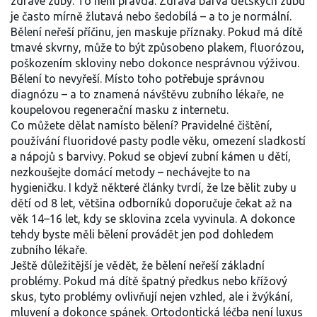
zdravé zuby. To není pravda. Zdravá barva dětských zubů
je často mírně žlutavá nebo šedobílá – a to je normální.
Bělení neřeší příčinu, jen maskuje příznaky. Pokud má dítě
tmavé skvrny, může to být způsobeno plakem, fluorózou,
poškozením skloviny nebo dokonce nesprávnou výživou.
Bělení to nevyřeší. Místo toho potřebuje správnou
diagnózu – a to znamená návštěvu zubního lékaře, ne
koupelovou regenerační masku z internetu.
Co můžete dělat namísto bělení? Pravidelné čištění,
používání fluoridové pasty podle věku, omezení sladkostí
a nápojů s barvivy. Pokud se objeví zubní kámen u dětí,
nezkoušejte domácí metody – nechávejte to na
hygieničku. I když některé články tvrdí, že lze bělit zuby u
dětí od 8 let, většina odborníků doporučuje čekat až na
věk 14–16 let, kdy se sklovina zcela vyvinula. A dokonce
tehdy byste měli bělení provádět jen pod dohledem
zubního lékaře.
Ještě důležitější je vědět, že bělení neřeší základní
problémy. Pokud má dítě špatný předkus nebo křížový
skus, tyto problémy ovlivňují nejen vzhled, ale i žvýkání,
mluvení a dokonce spánek. Ortodontická léčba není luxus