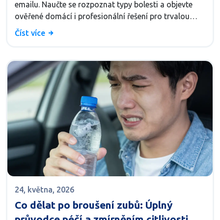
emailu. Naučte se rozpoznat typy bolesti a objevte
ověřené domácí i profesionální řešení pro trvalou
úlevu.
Číst více
24, května, 2026
Co dělat po broušení zubů: Úplný
průvodce péčí a zmírněním citlivosti