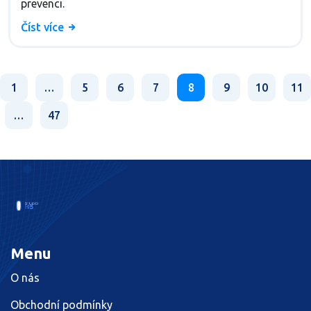
prevenci.
Číst více
1
…
5
6
7
8
9
10
11
…
47
Menu
O nás
Obchodní podmínky