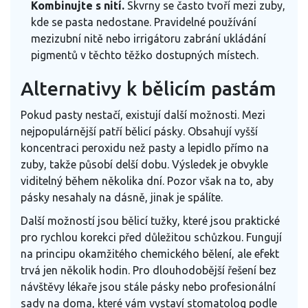
Kombinujte s nití.
Skvrny se často tvoří mezi zuby,
kde se pasta nedostane. Pravidelné používání
mezizubní nitě nebo irrigátoru zabrání ukládání
pigmentů v těchto těžko dostupných místech.
Alternativy k bělicím pastám
Pokud pasty nestačí, existují další možnosti. Mezi
nejpopulárnější patří bělicí pásky. Obsahují vyšší
koncentraci peroxidu než pasty a lepidlo přímo na
zuby, takže působí delší dobu. Výsledek je obvykle
viditelný během několika dní. Pozor však na to, aby
pásky nesahaly na dásně, jinak je spálíte.
Další možností jsou bělicí tužky, které jsou praktické
pro rychlou korekci před důležitou schůzkou. Fungují
na principu okamžitého chemického bělení, ale efekt
trvá jen několik hodin. Pro dlouhodobější řešení bez
návštěvy lékaře jsou stále pásky nebo profesionální
sady na doma, které vám vystaví stomatolog podle