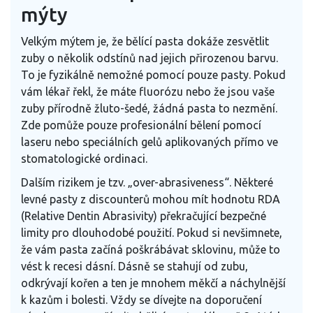
mýty
Velkým mýtem je, že bělící pasta dokáže zesvětlit
zuby o několik odstínů nad jejich přirozenou barvu.
To je fyzikálně nemožné pomocí pouze pasty. Pokud
vám lékař řekl, že máte fluorózu nebo že jsou vaše
zuby přírodně žluto-šedé, žádná pasta to nezmění.
Zde pomůže pouze profesionální bělení pomocí
laseru nebo speciálních gelů aplikovaných přímo ve
stomatologické ordinaci.
Dalším rizikem je tzv. „over-abrasiveness“. Některé
levné pasty z discounterů mohou mít hodnotu RDA
(Relative Dentin Abrasivity) překračující bezpečné
limity pro dlouhodobé použití. Pokud si nevšimnete,
že vám pasta začíná poškrábávat sklovinu, může to
vést k recesi dásní. Dásně se stahují od zubu,
odkrývají kořen a ten je mnohem měkčí a náchylnější
k kazům i bolesti. Vždy se dívejte na doporučení