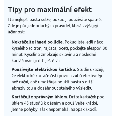
Tipy pro maximální efekt
I ta nejlepší pasta selže, pokud ji používáte špatně.
Zde je pár jednoduchých pravidel, která zvýší její
účinnost:
Nekráčejte ihned po jídle.
Pokud jste jedli něco
kyselého (citrón, rajčata, ocet), počkejte alespoň 30
minut. Kyselina změkčuje sklovinu a následné
kartáčování ji drtí ještě víc.
Používejte elektrickou kartičku.
Studie ukazují,
že elektrické kartáče čistí povrch zubů efektivněji
než ruční, což umožňuje použít pastu s nižší
abrazivitou a dosáhnout stejného výsledku.
Kartáčujte správným úhlem.
Držte kartáček pod
úhlem 45 stupňů k dásním a používejte krátké,
jemné pohyby. Tlak nepomáhá, naopak škodí.