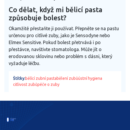
Co dělat, když mi bělicí pasta
způsobuje bolest?
Okamžitě přestaňte ji používat. Přepněte se na pastu
určenou pro citlivé zuby, jako je Sensodyne nebo
Elmex Sensitive. Pokud bolest přetrvává i po
přestávce, navštivte stomatologa. Může jít o
erodovanou sklovinu nebo problém s dásni, který
vyžaduje léčbu.
Štítky:
bělící zubní pasta
bělení zubů
ústní hygiena
citlivost zubů
péče o zuby