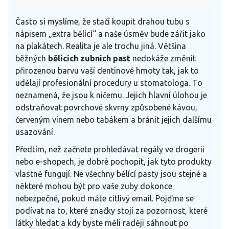
Často si myslíme, že stačí koupit drahou tubu s
nápisem „extra bělící“ a naše úsměv bude zářit jako
na plakátech. Realita je ale trochu jiná. Většina
běžných
bělících zubních past
nedokáže změnit
přirozenou barvu vaší dentinové hmoty tak, jak to
udělají profesionální procedury u stomatologa. To
neznamená, že jsou k ničemu. Jejich hlavní úlohou je
odstraňovat povrchové skvrny způsobené kávou,
červeným vínem nebo tabákem a bránit jejich dalšímu
usazování.
Předtím, než začnete prohledávat regály ve drogerii
nebo e-shopech, je dobré pochopit, jak tyto produkty
vlastně fungují. Ne všechny bělící pasty jsou stejné a
některé mohou být pro vaše zuby dokonce
nebezpečné, pokud máte citlivý email. Pojďme se
podívat na to, které značky stojí za pozornost, které
látky hledat a kdy byste měli raději sáhnout po