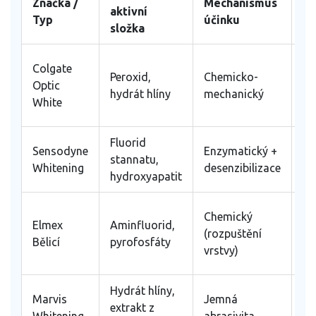
Značka /
Mechanismus
V
aktivní
Typ
účinku
pr
složka
Colgate
Peroxid,
Chemicko-
Li
Optic
hydrát hlíny
mechanický
cit
White
Fluorid
Sensodyne
Enzymatický +
Cit
stannatu,
Whitening
desenzibilizace
zu
hydroxyapatit
Př
Chemický
Elmex
Aminfluorid,
zu
(rozpuštění
Bělicí
pyrofosfáty
pr
vrstvy)
ka
Hydrát hlíny,
Es
Marvis
Jemná
extrakt z
už