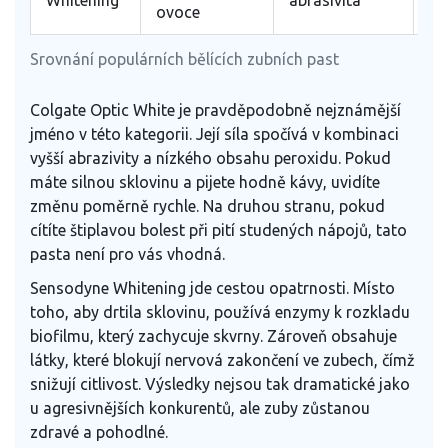
Whitening
abrasivita
ovoce
de
Srovnání populárních bělících zubních past
Colgate Optic White
je pravděpodobně nejznámější
jméno v této kategorii. Její síla spočívá v kombinaci
vyšší abrazivity a nízkého obsahu peroxidu. Pokud
máte silnou sklovinu a pijete hodně kávy, uvidíte
změnu poměrně rychle. Na druhou stranu, pokud
cítíte štiplavou bolest při pití studených nápojů, tato
pasta není pro vás vhodná.
Sensodyne Whitening
jde cestou opatrnosti. Místo
toho, aby drtila sklovinu, používá enzymy k rozkladu
biofilmu, který zachycuje skvrny. Zároveň obsahuje
látky, které blokují nervová zakončení ve zubech, čímž
snižují citlivost. Výsledky nejsou tak dramatické jako
u agresivnějších konkurentů, ale zuby zůstanou
zdravé a pohodlné.