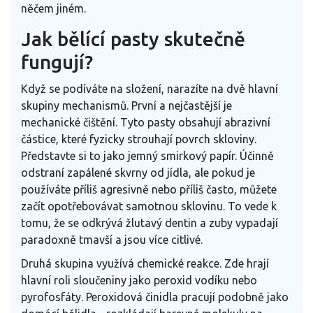
něčem jiném.
Jak bělící pasty skutečně
fungují?
Když se podíváte na složení, narazíte na dvě hlavní
skupiny mechanismů. První a nejčastější je
mechanické čištění. Tyto pasty obsahují abrazivní
částice, které fyzicky strouhají povrch skloviny.
Představte si to jako jemný smirkový papír. Účinně
odstraní zapálené skvrny od jídla, ale pokud je
používáte příliš agresivně nebo příliš často, můžete
začít opotřebovávat samotnou sklovinu. To vede k
tomu, že se odkrývá žlutavý dentin a zuby vypadají
paradoxně tmavší a jsou více citlivé.
Druhá skupina využívá chemické reakce. Zde hrají
hlavní roli sloučeniny jako peroxid vodíku nebo
pyrofosfáty. Peroxidová činidla pracují podobně jako