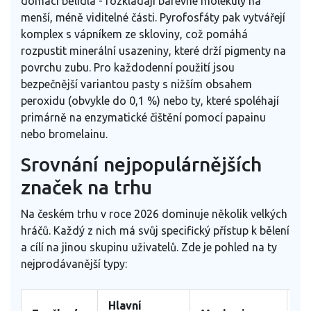
domácí bělidla - rozkládají barevné molekuly na
menší, méně viditelné části. Pyrofosfáty pak vytvářejí
komplex s vápníkem ze skloviny, což pomáhá
rozpustit minerální usazeniny, které drží pigmenty na
povrchu zubu. Pro každodenní použití jsou
bezpečnější variantou pasty s nižším obsahem
peroxidu (obvykle do 0,1 %) nebo ty, které spoléhají
primárně na enzymatické čištění pomocí papainu
nebo bromelainu.
Srovnání nejpopulárnějších
značek na trhu
Na českém trhu v roce 2026 dominuje několik velkých
hráčů. Každý z nich má svůj specifický přístup k bělení
a cílí na jinou skupinu uživatelů. Zde je pohled na ty
nejprodávanější typy:
Hlavní