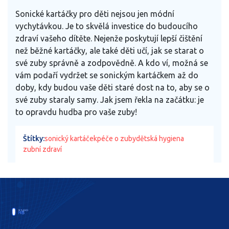
Sonické kartáčky pro děti nejsou jen módní
vychytávkou. Je to skvělá investice do budoucího
zdraví vašeho dítěte. Nejenže poskytují lepší čištění
než běžné kartáčky, ale také děti učí, jak se starat o
své zuby správně a zodpovědně. A kdo ví, možná se
vám podaří vydržet se sonickým kartáčkem až do
doby, kdy budou vaše děti staré dost na to, aby se o
své zuby staraly samy. Jak jsem řekla na začátku: je
to opravdu hudba pro vaše zuby!
Štítky:
sonický kartáček
péče o zuby
dětská hygiena
zubní zdraví