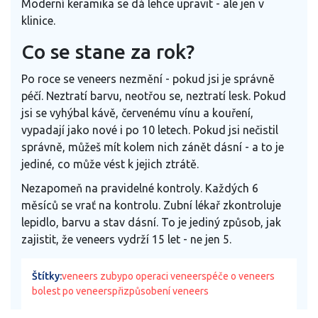
Moderní keramika se dá lehce upravit - ale jen v
klinice.
Co se stane za rok?
Po roce se veneers nezmění - pokud jsi je správně
péčí. Neztratí barvu, neotřou se, neztratí lesk. Pokud
jsi se vyhýbal kávě, červenému vínu a kouření,
vypadají jako nové i po 10 letech. Pokud jsi nečistil
správně, můžeš mít kolem nich zánět dásní - a to je
jediné, co může vést k jejich ztrátě.
Nezapomeň na pravidelné kontroly. Každých 6
měsíců se vrať na kontrolu. Zubní lékař zkontroluje
lepidlo, barvu a stav dásní. To je jediný způsob, jak
zajistit, že veneers vydrží 15 let - ne jen 5.
Štítky:
veneers zuby
po operaci veneers
péče o veneers
bolest po veneers
přizpůsobení veneers