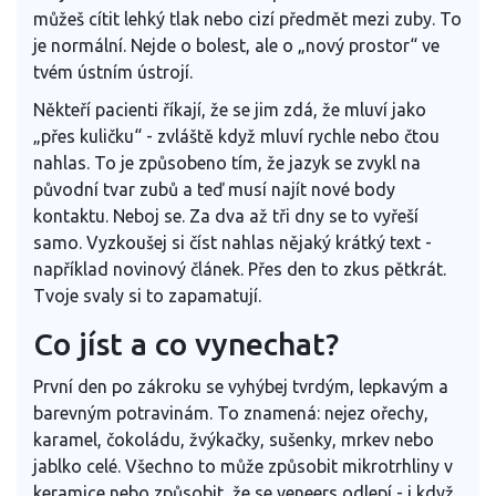
můžeš cítit lehký tlak nebo cizí předmět mezi zuby. To
je normální. Nejde o bolest, ale o „nový prostor“ ve
tvém ústním ústrojí.
Někteří pacienti říkají, že se jim zdá, že mluví jako
„přes kuličku“ - zvláště když mluví rychle nebo čtou
nahlas. To je způsobeno tím, že jazyk se zvykl na
původní tvar zubů a teď musí najít nové body
kontaktu. Neboj se. Za dva až tři dny se to vyřeší
samo. Vyzkoušej si číst nahlas nějaký krátký text -
například novinový článek. Přes den to zkus pětkrát.
Tvoje svaly si to zapamatují.
Co jíst a co vynechat?
První den po zákroku se vyhýbej tvrdým, lepkavým a
barevným potravinám. To znamená: nejez ořechy,
karamel, čokoládu, žvýkačky, sušenky, mrkev nebo
jablko celé. Všechno to může způsobit mikrotrhliny v
keramice nebo způsobit, že se veneers odlepí - i když