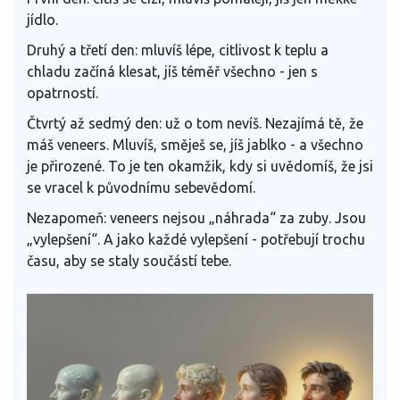
jídlo.
Druhý a třetí den: mluvíš lépe, citlivost k teplu a
chladu začíná klesat, jíš téměř všechno - jen s
opatrností.
Čtvrtý až sedmý den: už o tom nevíš. Nezajímá tě, že
máš veneers. Mluvíš, směješ se, jíš jablko - a všechno
je přirozené. To je ten okamžik, kdy si uvědomíš, že jsi
se vracel k původnímu sebevědomí.
Nezapomeň: veneers nejsou „náhrada“ za zuby. Jsou
„vylepšení“. A jako každé vylepšení - potřebují trochu
času, aby se staly součástí tebe.