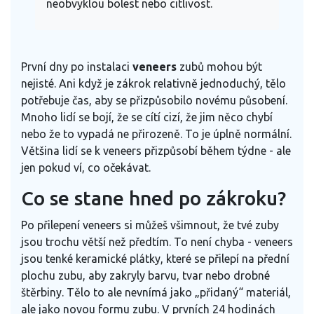
neobvyklou bolest nebo citlivost.
První dny po instalaci
veneers
zubů mohou být
nejisté. Ani když je zákrok relativně jednoduchý, tělo
potřebuje čas, aby se přizpůsobilo novému působení.
Mnoho lidí se bojí, že se cítí cizí, že jim něco chybí
nebo že to vypadá ne přirozeně. To je úplně normální.
Většina lidí se k veneers přizpůsobí během týdne - ale
jen pokud ví, co očekávat.
Co se stane hned po zákroku?
Po přilepení veneers si můžeš všimnout, že tvé zuby
jsou trochu větší než předtím. To není chyba - veneers
jsou tenké keramické plátky, které se přilepí na přední
plochu zubu, aby zakryly barvu, tvar nebo drobné
štěrbiny. Tělo to ale nevnímá jako „přidaný“ materiál,
ale jako novou formu zubu. V prvních 24 hodinách