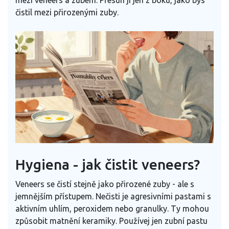
mezi veneers a zubem. Přesun ji jen z boku, jako bys
čistil mezi přirozenými zuby.
Hygiena - jak čistit veneers?
Veneers se čistí stejně jako přirozené zuby - ale s
jemnějším přístupem. Nečisti je agresivními pastami s
aktivním uhlím, peroxidem nebo granulky. Ty mohou
způsobit matnění keramiky. Používej jen zubní pastu