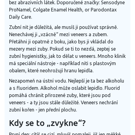
bez abrazivních látek. Doporučené značky: Sensodyne
ProNamel, Colgate Enamel Health, or Parodontax
Daily Care.
Zubní nit je důležitá, ale musíš ji používat správně.
Nenechávej ji „vzácně“ mezi veneers a zubem.
Přetáhni ji opatrně z boku, jako bys ji vkládal do
mezery mezi zuby. Pokud se ti to nezdá, zeptej se
zubní hygienistky, jak to dělat u veneers. Mnoho klinik
má speciální nástroje - například niti s plastovým
obalem, které neohrožují hranu lepidla.
Nezapomeň na ústní vodu. Nejlepší je ta bez alkoholu
a s fluoridem. Alkohol může oslabit lepidlo. Fluorid
pomáhá chránit přirozené zuby, které jsou pod
veneers - a ty jsou stále důležité. Veneers nechrání
zubní kořen - jen přední plochu.
Kdy se to „zvykne“?
První den: cítíš se cizí, mluvíš pomaleji, jíš jen měkké