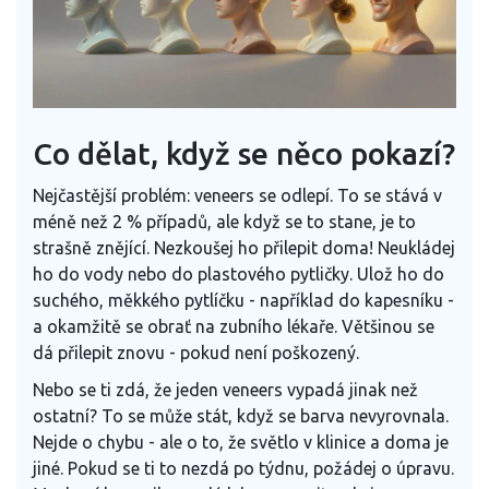
Co dělat, když se něco pokazí?
Nejčastější problém: veneers se odlepí. To se stává v
méně než 2 % případů, ale když se to stane, je to
strašně znějící. Nezkoušej ho přilepit doma! Neukládej
ho do vody nebo do plastového pytličky. Ulož ho do
suchého, měkkého pytlíčku - například do kapesníku -
a okamžitě se obrať na zubního lékaře. Většinou se
dá přilepit znovu - pokud není poškozený.
Nebo se ti zdá, že jeden veneers vypadá jinak než
ostatní? To se může stát, když se barva nevyrovnala.
Nejde o chybu - ale o to, že světlo v klinice a doma je
jiné. Pokud se ti to nezdá po týdnu, požádej o úpravu.