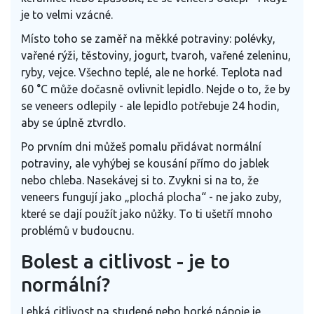
je to velmi vzácné.
Místo toho se zaměř na měkké potraviny: polévky,
vařené rýži, těstoviny, jogurt, tvaroh, vařené zeleninu,
ryby, vejce. Všechno teplé, ale ne horké. Teplota nad
60 °C může dočasně ovlivnit lepidlo. Nejde o to, že by
se veneers odlepily - ale lepidlo potřebuje 24 hodin,
aby se úplně ztvrdlo.
Po prvním dni můžeš pomalu přidávat normální
potraviny, ale vyhýbej se kousání přímo do jablek
nebo chleba. Nasekávej si to. Zvykni si na to, že
veneers fungují jako „plochá plocha“ - ne jako zuby,
které se dají použít jako nůžky. To ti ušetří mnoho
problémů v budoucnu.
Bolest a citlivost - je to
normální?
Lehká citlivost na studené nebo horké nápoje je