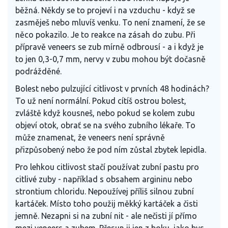
běžná. Někdy se to projeví i na vzduchu - když se
zasměješ nebo mluvíš venku. To není znamení, že se
něco pokazilo. Je to reakce na zásah do zubu. Při
přípravě veneers se zub mírně odbrousí - a i když je
to jen 0,3-0,7 mm, nervy v zubu mohou být dočasně
podrážděné.
Bolest nebo pulzující citlivost v prvních 48 hodinách?
To už není normální. Pokud cítíš ostrou bolest,
zvláště když kousneš, nebo pokud se kolem zubu
objeví otok, obrať se na svého zubního lékaře. To
může znamenat, že veneers není správně
přizpůsobený nebo že pod ním zůstal zbytek lepidla.
Pro lehkou citlivost stačí používat zubní pastu pro
citlivé zuby - například s obsahem argininu nebo
strontium chloridu. Nepoužívej příliš silnou zubní
kartáček. Místo toho použij měkký kartáček a čisti
jemně. Nezapni si na zubní nit - ale nečisti jí přímo