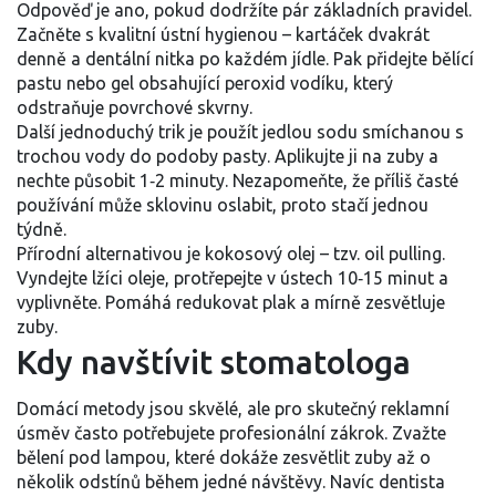
Odpověď je ano, pokud dodržíte pár základních pravidel.
Začněte s kvalitní ústní hygienou – kartáček dvakrát
denně a dentální nitka po každém jídle. Pak přidejte bělící
pastu nebo gel obsahující peroxid vodíku, který
odstraňuje povrchové skvrny.
Další jednoduchý trik je použít jedlou sodu smíchanou s
trochou vody do podoby pasty. Aplikujte ji na zuby a
nechte působit 1‑2 minuty. Nezapomeňte, že příliš časté
používání může sklovinu oslabit, proto stačí jednou
týdně.
Přírodní alternativou je kokosový olej – tzv. oil pulling.
Vyndejte lžíci oleje, protřepejte v ústech 10‑15 minut a
vyplivněte. Pomáhá redukovat plak a mírně zesvětluje
zuby.
Kdy navštívit stomatologa
Domácí metody jsou skvělé, ale pro skutečný reklamní
úsměv často potřebujete profesionální zákrok. Zvažte
bělení pod lampou, které dokáže zesvětlit zuby až o
několik odstínů během jedné návštěvy. Navíc dentista