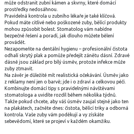
může odstranit zubní kámen a skvrny, které domácí
prostředky nedosáhnou.
Pravidelná kontrola u zubního lékaře je také klíčová.
Pokud máte citlivé nebo poškozené zuby, bělící produkty
mohou způsobit bolest. Stomatolog vám nabídne
bezpečné řešení a poradí, jak dlouho můžete bělení
provádět.
Nezapomeňte na dentální hygienu – profesionální čistota
odhalí skrytý plak a pomůže předejít zánětu dásní. Zdravé
dásně jsou základ pro bílý úsměv, protože infekce může
zuby ztmavit.
Na závěr je důležité mít realistická očekávání. Úsměv jako
z reklamy není jen o barvě; jde i o zdraví a celkovou péči.
Kombinujte domácí tipy s pravidelnými návštěvami
stomatologa a uvidíte rozdíl během několika týdnů.
Takže pokud chcete, aby váš úsměv zaujal stejně jako ten
na plakátech, začněte dnes: čistota, bělící triky a odborná
kontrola. Vaše zuby vám poděkují a vy získáte
sebevědomí, které se projeví v každém okamžiku.