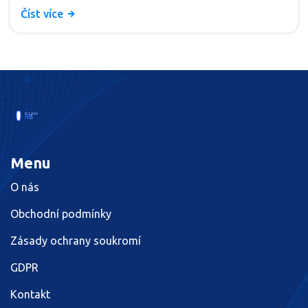
potřebám a přání. Připravte se na to, že Váš úsměv
Číst více
bude brzy vypadat jako z reklamy. Těším se na naši
cestu za dokonalým úsměvem!
Menu
O nás
Obchodní podmínky
Zásady ochrany soukromí
GDPR
Kontakt