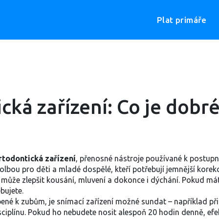
Plat primáře
ká zařízení: Co je dobré
rtodontická zařízení
,
přenosné nástroje používané k postup
volbou pro děti a mladé dospělé, kteří potřebují jemnější korek
 může zlepšit kousání, mluvení a dokonce i dýchání. Pokud má
bujete.
epené k zubům, je snímací zařízení možné sundat – například při
sciplínu. Pokud ho nebudete nosit alespoň 20 hodin denně, efek