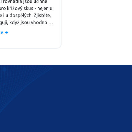
í rovnátka jsou účinné
tický průvodce
pro křížový skus - nejen u
le i u dospělých. Zjistěte,
gují, když jsou vhodná a
stane, když problém
íce
ete.