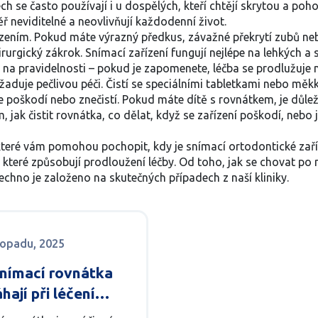
tech se často používají i u dospělých, kteří chtějí skrytou a poh
měř neviditelné a neovlivňují každodenní život.
ízením. Pokud máte výrazný předkus, závažné překrytí zubů ne
urgický zákrok. Snímací zařízení fungují nejlépe na lehkých a 
isí na pravidelnosti – pokud je zapomenete, léčba se prodlužuje 
yžaduje pečlivou péči. Čistí se speciálními tabletkami nebo m
se poškodí nebo znečistí. Pokud máte dítě s rovnátkem, je důlež
m, jak čistit rovnátka, co dělat, když se zařízení poškodí, nebo
, které vám pomohou pochopit, kdy je snímací ortodontické zaříz
teré způsobují prodloužení léčby. Od toho, jak se chovat po n
šechno je založeno na skutečných případech z naší kliniky.
stopadu, 2025
snímací rovnátka
ají při léčení
ového skusu: