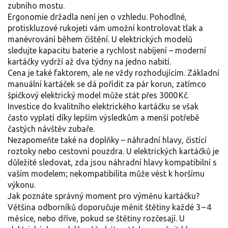
zubního mostu.
Ergonomie držadla není jen o vzhledu. Pohodlné,
protiskluzové rukojeti vám umožní kontrolovat tlak a
manévrování během čištění. U elektrických modelů
sledujte kapacitu baterie a rychlost nabíjení – moderní
kartáčky vydrží až dva týdny na jedno nabití.
Cena je také faktorem, ale ne vždy rozhodujícím. Základní
manuální kartáček se dá pořídit za pár korun, zatímco
špičkový elektrický model může stát přes 3000 Kč.
Investice do kvalitního elektrického kartáčku se však
často vyplatí díky lepším výsledkům a menší potřebě
častých návštěv zubaře.
Nezapomeňte také na doplňky – náhradní hlavy, čistící
roztoky nebo cestovní pouzdra. U elektrických kartáčků je
důležité sledovat, zda jsou náhradní hlavy kompatibilní s
vaším modelem; nekompatibilita může vést k horšímu
výkonu.
Jak poznáte správný moment pro výměnu kartáčku?
Většina odborníků doporučuje měnit štětiny každé 3 – 4
měsíce, nebo dříve, pokud se štětiny rozčesají. U