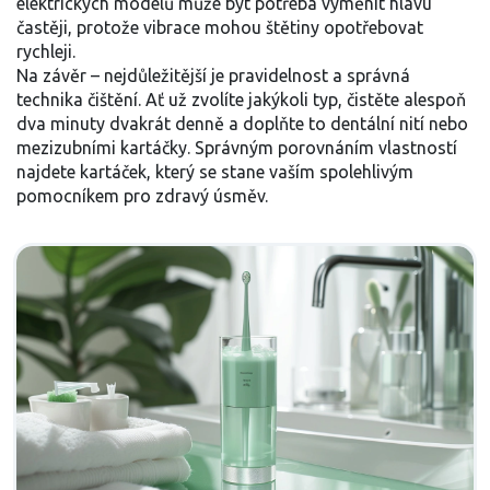
elektrických modelů může být potřeba vyměnit hlavu
častěji, protože vibrace mohou štětiny opotřebovat
rychleji.
Na závěr – nejdůležitější je pravidelnost a správná
technika čištění. Ať už zvolíte jakýkoli typ, čistěte alespoň
dva minuty dvakrát denně a doplňte to dentální nití nebo
mezizubními kartáčky. Správným porovnáním vlastností
najdete kartáček, který se stane vaším spolehlivým
pomocníkem pro zdravý úsměv.