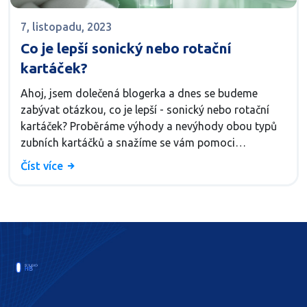
7, listopadu, 2023
Co je lepší sonický nebo rotační
kartáček?
Ahoj, jsem dolečená blogerka a dnes se budeme
zabývat otázkou, co je lepší - sonický nebo rotační
kartáček? Proběráme výhody a nevýhody obou typů
zubních kartáčků a snažíme se vám pomoci
rozhodnout se, co je pro vás nejlepší. Protože
Číst více
správná ústní hygiena je klíčová a chceme vám
pomoci najít tu nejlepší cestu k perfektnímu úsměvu.