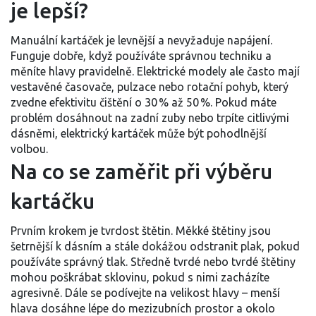
je lepší?
Manuální kartáček je levnější a nevyžaduje napájení.
Funguje dobře, když používáte správnou techniku a
měníte hlavy pravidelně. Elektrické modely ale často mají
vestavěné časovače, pulzace nebo rotační pohyb, který
zvedne efektivitu čištění o 30 % až 50 %. Pokud máte
problém dosáhnout na zadní zuby nebo trpíte citlivými
dásněmi, elektrický kartáček může být pohodlnější
volbou.
Na co se zaměřit při výběru
kartáčku
Prvním krokem je tvrdost štětin. Měkké štětiny jsou
šetrnější k dásním a stále dokážou odstranit plak, pokud
používáte správný tlak. Středně tvrdé nebo tvrdé štětiny
mohou poškrábat sklovinu, pokud s nimi zacházíte
agresivně. Dále se podívejte na velikost hlavy – menší
hlava dosáhne lépe do mezizubních prostor a okolo