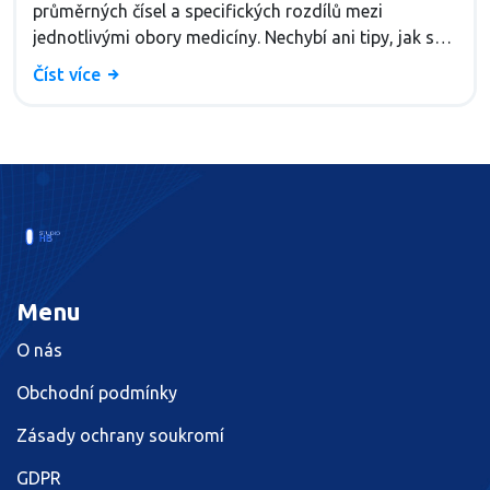
průměrných čísel a specifických rozdílů mezi
jednotlivými obory medicíny. Nechybí ani tipy, jak se
stát primářem a jak se pohybují platy v různých
Číst více
typech nemocnic.
Menu
O nás
Obchodní podmínky
Zásady ochrany soukromí
GDPR