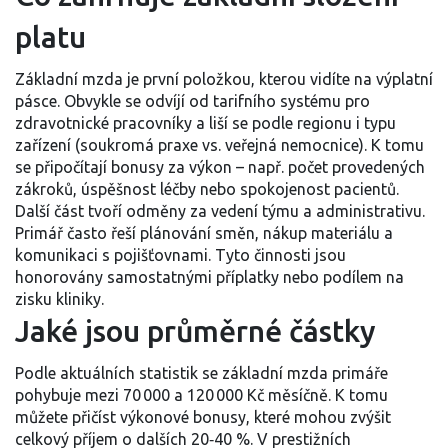
platu
Základní mzda je první položkou, kterou vidíte na výplatní
pásce. Obvykle se odvíjí od tarifního systému pro
zdravotnické pracovníky a liší se podle regionu i typu
zařízení (soukromá praxe vs. veřejná nemocnice). K tomu
se připočítají bonusy za výkon – např. počet provedených
zákroků, úspěšnost léčby nebo spokojenost pacientů.
Další část tvoří odměny za vedení týmu a administrativu.
Primář často řeší plánování směn, nákup materiálu a
komunikaci s pojišťovnami. Tyto činnosti jsou
honorovány samostatnými příplatky nebo podílem na
zisku kliniky.
Jaké jsou průměrné částky
Podle aktuálních statistik se základní mzda primáře
pohybuje mezi 70 000 a 120 000 Kč měsíčně. K tomu
můžete přičíst výkonové bonusy, které mohou zvýšit
celkový příjem o dalších 20‑40 %. V prestižních