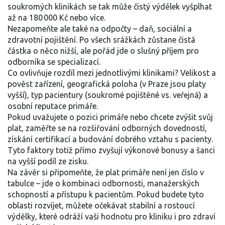
soukromých klinikách se tak může čistý výdělek vyšplhat
až na 180 000 Kč nebo více.
Nezapomeňte ale také na odpočty – daň, sociální a
zdravotní pojištění. Po všech srážkách zůstane čistá
částka o něco nižší, ale pořád jde o slušný příjem pro
odborníka se specializací.
Co ovlivňuje rozdíl mezi jednotlivými klinikami? Velikost a
pověst zařízení, geografická poloha (v Praze jsou platy
vyšší), typ pacientury (soukromé pojištěné vs. veřejná) a
osobní reputace primáře.
Pokud uvažujete o pozici primáře nebo chcete zvýšit svůj
plat, zaměřte se na rozšiřování odborných dovedností,
získání certifikací a budování dobrého vztahu s pacienty.
Tyto faktory totiž přímo zvyšují výkonové bonusy a šanci
na vyšší podíl ze zisku.
Na závěr si připomeňte, že plat primáře není jen číslo v
tabulce – jde o kombinaci odbornosti, manažerských
schopností a přístupu k pacientům. Pokud budete tyto
oblasti rozvíjet, můžete očekávat stabilní a rostoucí
výdělky, které odráží vaši hodnotu pro kliniku i pro zdraví