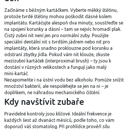
Začínáme s běžným kartáčkem. Vyberte měkký štětinu,
protože tvrdé štětiny mohou poškodit dásně kolem
implantátu. Kartáčujte alespoň dva minuty, soustřeďte se
na spojení korunky a dásní – tam se nejvíc hromadí plak.
Čistý zubní nit není jen pro normální zuby. Použijte
speciální dentální nit s tvrdším jádrem nebo nit pro
implantáty, která snadno proklouzne pod korunku a
odstraní zbytky jídla. Pokud vám nit klouže, zkuste
mezizubní kartáček (interproximal brush) – ty jsou k
dostání v různých velikostech a fungují jako malý
mini‑kartáč.
Nezapomeňte i na ústní vodu bez alkoholu. Pomůže snížit
množství bakterií, ale nespoléhejte se jen na ni – je
doplňkem, ne náhradou mechanického čištění.
Kdy navštívit zubaře
Pravidelné kontroly jsou klíčové. Ideální frekvence je
každých šest až dvanáct měsíců, podle toho, co vám
doporučí váš stomatolog. Při prohlídce prověří sílu