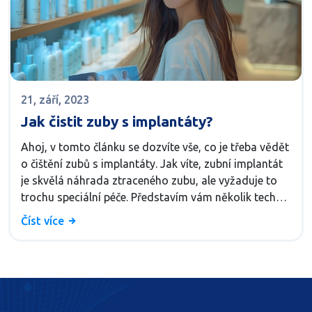
21, září, 2023
Jak čistit zuby s implantáty?
Ahoj, v tomto článku se dozvíte vše, co je třeba vědět
o čištění zubů s implantáty. Jak víte, zubní implantát
je skvělá náhrada ztraceného zubu, ale vyžaduje to
trochu speciální péče. Představím vám několik technik
a nástrojů pro správné čištění a údržbu vašich
Číst více
implantátů. Sledujte můj blog, abyste byli vždy
informovani o nejnovějších metodách ústní hygieny.