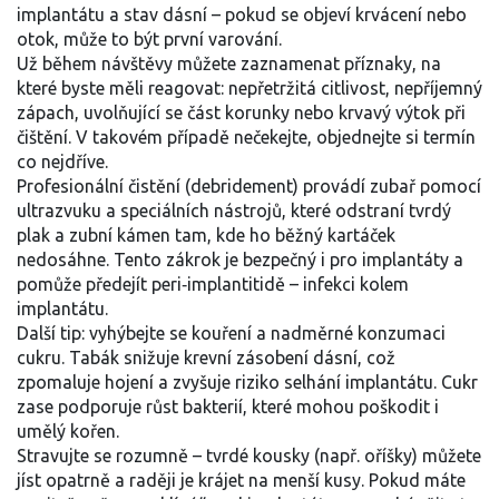
implantátu a stav dásní – pokud se objeví krvácení nebo
otok, může to být první varování.
Už během návštěvy můžete zaznamenat příznaky, na
které byste měli reagovat: nepřetržitá citlivost, nepříjemný
zápach, uvolňující se část korunky nebo krvavý výtok při
čištění. V takovém případě nečekejte, objednejte si termín
co nejdříve.
Profesionální čistění (debridement) provádí zubař pomocí
ultrazvuku a speciálních nástrojů, které odstraní tvrdý
plak a zubní kámen tam, kde ho běžný kartáček
nedosáhne. Tento zákrok je bezpečný i pro implantáty a
pomůže předejít peri‑implantitidě – infekci kolem
implantátu.
Další tip: vyhýbejte se kouření a nadměrné konzumaci
cukru. Tabák snižuje krevní zásobení dásní, což
zpomaluje hojení a zvyšuje riziko selhání implantátu. Cukr
zase podporuje růst bakterií, které mohou poškodit i
umělý kořen.
Stravujte se rozumně – tvrdé kousky (např. oříšky) můžete
jíst opatrně a raději je krájet na menší kusy. Pokud máte