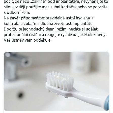
pocit, že něco „zaklíná“ pod implantátem, nevyhánějte to
silou; raději použijte mezizubní kartáček nebo se poraďte
s odborníkem.
Na závěr připomeňme: pravidelná ústní hygiena +
kontrola u zubaře = dlouhá životnost implantátu.
Dodržujte jednoduchý denní režim, nechte si udělat
profesionální čistění a reagujte rychle na jakékoli změny.
Váš úsměv vám poděkuje.