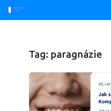
Tag: paragnázie
28, če
Jak s
Komp
estet