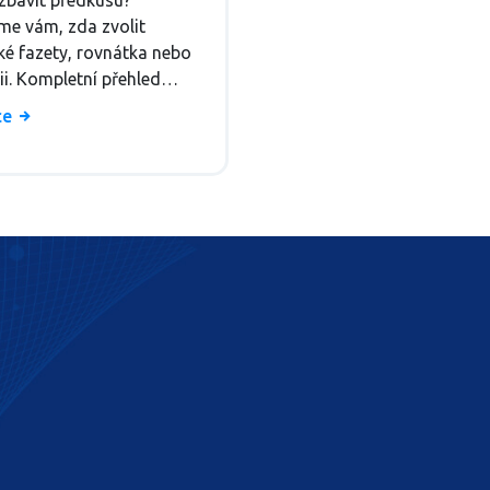
 zbavit předkusu?
ontii
me vám, zda zvolit
cké fazety, rovnátka nebo
ii. Kompletní přehled
cen a rizik pro krásný a
íce
 úsměv.