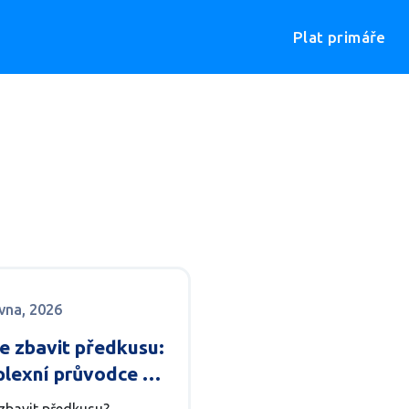
Plat primáře
rvna, 2026
e zbavit předkusu:
lexní průvodce od
ických fazet po