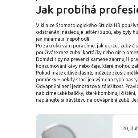
Jak probíhá profes
V klinice Stomatologického Studia HB používám
odstranění následuje leštění zubů, aby byly 
jen minimální nepohodlí.
Po zákroku vám poradíme, jak udržet zuby čis
používáte mezizubní kartáčky nebo nit a omezu
Domácí tipy na prevenci kamene zahrnují i pr
konzumování kávy nebo čaje, které mohou zab
Pokud máte citlivé dásně, můžete zkusit měkk
pomůcky – někdy stačí jen výměna typů pasty
Odvápnění není jednorázová záležitost. Pravi
nabízíme také balíčky, které kombinují čištěn
naplánujte si návštěvu na odvápnění zubů. J
20, du