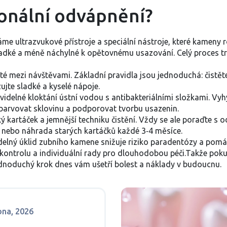
ionální odvápnění?
e ultrazvukové přístroje a speciální nástroje, které kameny ro
hladké a méně náchylné k opětovnému usazování. Celý proces tr
té mezi návštěvami. Základní pravidla jsou jednoduchá: čistět
jte sladké a kyselé nápoje.
avidelné kloktání ústní vodou s antibakteriálními složkami. V
arvovat sklovinu a podporovat tvorbu usazenin.
ý kartáček a jemnější techniku čistění. Vždy se ale poraďte s
 nebo náhrada starých kartáčků každé 3‑4 měsíce.
delný úklid zubního kamene snižuje riziko paradentózy a pomá
í, kontrolu a individuální rady pro dlouhodobou péči.Takže pok
ednoduchý krok dnes vám ušetří bolest a náklady v budoucnu.
bna, 2026