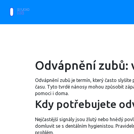
Odvápnění zubů: v
Odvápnění zubů je termín, který často slyšít
času. Tyto tvrdé nánosy mohou způsobit zápach
pomoci i doma.
Kdy potřebujete od
Nejčastější signály jsou žlutý nebo hnědý pov
domluvit se s dentálním hygienistou. Pravide
problém.