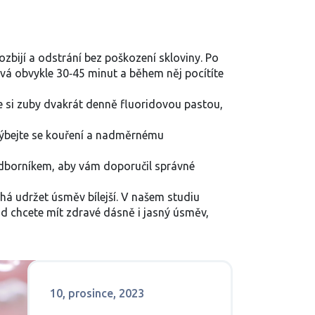
zbijí a odstrání bez poškození skloviny. Po
vá obvykle 30‑45 minut a během něj pocítíte
e si zuby dvakrát denně fluoridovou pastou,
yhýbejte se kouření a nadměrnému
 odborníkem, aby vám doporučil správné
há udržet úsměv bílejší. V našem studiu
ud chcete mít zdravé dásně i jasný úsměv,
10, prosince, 2023