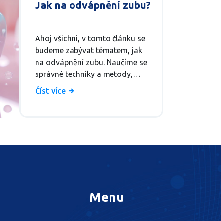
Jak na odvápnění zubu?
Ahoj všichni, v tomto článku se
budeme zabývat tématem, jak
na odvápnění zubu. Naučíme se
správné techniky a metody,
které pomohou udržet naše
Číst více
zuby zdravé a chránit je před
tvorbou zubního kamene.
Budeme diskutovat jak
profesionální odvápnění zubu u
zubního lékaře, tak i domácí
metody pro každodenní péči o
naše zuby. Přidejte se k nám a
naučte se, jak svému úsměvu
dodat ten správný lesk!
Menu