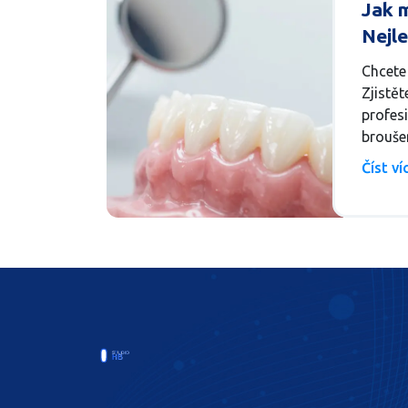
Jak m
Nejl
bělen
Chcete 
brou
Zjistět
profesi
brouše
hygieni
Číst v
zářivý