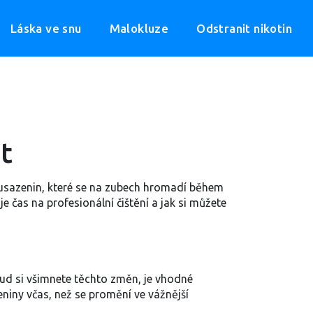
Láska ve snu
Malokluze
Odstranit nikotin
t
a usazenin, které se na zubech hromadí během
 čas na profesionální čištění a jak si můžete
okud si všimnete těchto změn, je vhodné
niny včas, než se promění ve vážnější