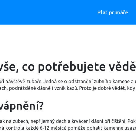
Plat primáře
še, co potřebujete vědě
e při návštěvě zubaře. Jedná se o odstranění zubního kamene 
, podrážděné dásně i vznik kazů. Proto je dobré vědět, kdy je
vápnění?
lak na zubech, nepříjemný dech a krvácení dásní při čištění. P
lná kontrola každé 6‑12 měsíců pomůže odhalit kamenné usaze