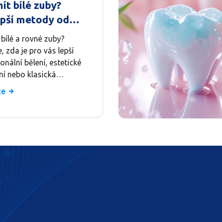
ít bílé zuby?
epší metody od
í po estetické
bílé a rovné zuby?
šení
e, zda je pro vás lepší
onální bělení, estetické
ní nebo klasická
zace. Praktické rady pro
íce
 úsměv.