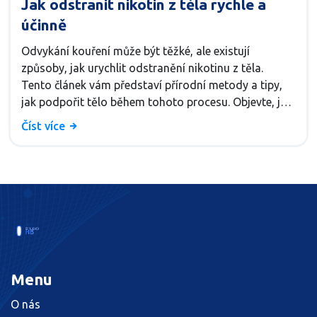
Jak odstranit nikotin z těla rychle a
účinně
Odvykání kouření může být těžké, ale existují
způsoby, jak urychlit odstranění nikotinu z těla.
Tento článek vám představí přírodní metody a tipy,
jak podpořit tělo během tohoto procesu. Objevte, jak
strava, cvičení a hydratace mohou pomoci zbavit se
Číst více
nikotinu.
Menu
O nás