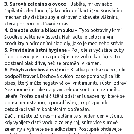
3. Surová zelenina a ovoce
– Jablka, mrkev nebo
řapíkatý celer fungují jako přírodní kartáčky. Kousáním
mechanicky čistíte zuby a zároveň získáváte vlákninu,
která podporuje střevní zdraví.
4. Omezte cukr a bílou mouku
– Tyto potraviny krmí
škodlivé bakterie v ústech. Nahraďte je celozrnnými
produkty a přírodními sladidly, jako je med nebo stévie.
5. Pravidelná ústní hygiena
– Po jídle si vyčistěte zuby
fluoridovou pastou a použijte mezizubní kartáček. To
odstraní plak dříve, než se promění v kámen.
6. Pohyb a dechová cvičení
– Krátké procházky po jídle
podpoří trávení. Dechová cvičení zase pomáhají snížit
stres, který může negativně ovlivnit imunitu i ústní zdraví.
Nezapomeňte také na pravidelnou kontrolu u zubního
lékaře. Profesionální čištění odstraní usazeniny, které se
doma nedostanou, a poradí vám, jak přizpůsobit
detoxikaci vašim konkrétním potřebám.
Začít můžete už dnes – naplánujte si jeden den v týdnu,
kdy vypijete čistě vodu a zelený čaj, sníte více surové
zeleniny a vyhnete se sladkostem. Postupně přidávejte