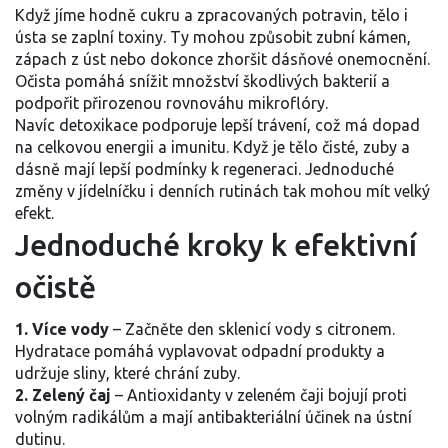
Když jíme hodně cukru a zpracovaných potravin, tělo i
ústa se zaplní toxiny. Ty mohou způsobit zubní kámen,
zápach z úst nebo dokonce zhoršit dásňové onemocnění.
Očista pomáhá snížit množství škodlivých bakterií a
podpořit přirozenou rovnováhu mikroflóry.
Navíc detoxikace podporuje lepší trávení, což má dopad
na celkovou energii a imunitu. Když je tělo čisté, zuby a
dásně mají lepší podmínky k regeneraci. Jednoduché
změny v jídelníčku i denních rutinách tak mohou mít velký
efekt.
Jednoduché kroky k efektivní
očistě
1. Více vody
– Začněte den sklenicí vody s citronem.
Hydratace pomáhá vyplavovat odpadní produkty a
udržuje sliny, které chrání zuby.
2. Zelený čaj
– Antioxidanty v zeleném čaji bojují proti
volným radikálům a mají antibakteriální účinek na ústní
dutinu.