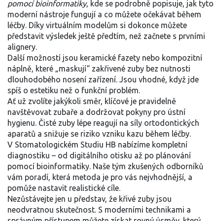
pomocí bioinformatiky
, kde se podrobně popisuje, jak tyto
moderní nástroje fungují a co můžete očekávat během
léčby. Díky virtuálním modelům si dokonce můžete
představit výsledek ještě předtím, než začnete s prvními
alignery.
Další možností jsou keramické fazety nebo kompozitní
náplně, které „maskují“ zakřivené zuby bez nutnosti
dlouhodobého nosení zařízení. Jsou vhodné, když jde
spíš o estetiku než o funkční problém.
Ať už zvolíte jakýkoli směr, klíčové je pravidelně
navštěvovat zubaře a dodržovat pokyny pro ústní
hygienu. Čisté zuby lépe reagují na síly ortodontických
aparatů a snižuje se riziko vzniku kazu během léčby.
V Stomatologickém Studiu HB nabízíme kompletní
diagnostiku – od digitálního otisku až po plánování
pomocí bioinformatiky. Naše tým zkušených odborníků
vám poradí, která metoda je pro vás nejvhodnější, a
pomůže nastavit realistické cíle.
Nezůstávejte jen u představ, že křivé zuby jsou
neodvratnou skutečnost. S moderními technikami a
správným přístupem můžete získat rovný úsměv, který