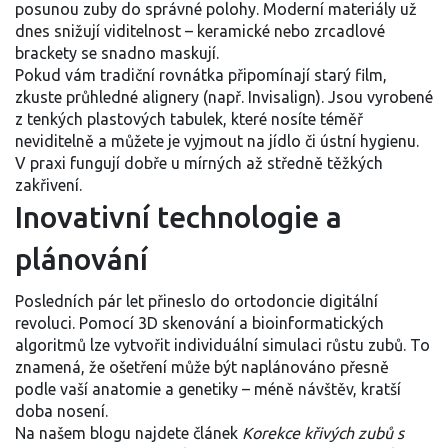
posunou zuby do správné polohy. Moderní materiály už
dnes snižují viditelnost – keramické nebo zrcadlové
brackety se snadno maskují.
Pokud vám tradiční rovnátka připomínají starý film,
zkuste průhledné alignery (např. Invisalign). Jsou vyrobené
z tenkých plastových tabulek, které nosíte téměř
neviditelně a můžete je vyjmout na jídlo či ústní hygienu.
V praxi fungují dobře u mírných až středně těžkých
zakřivení.
Inovativní technologie a
plánování
Posledních pár let přineslo do ortodoncie digitální
revoluci. Pomocí 3D skenování a bioinformatických
algoritmů lze vytvořit individuální simulaci růstu zubů. To
znamená, že ošetření může být naplánováno přesně
podle vaší anatomie a genetiky – méně návštěv, kratší
doba nosení.
Na našem blogu najdete článek
Korekce křivých zubů s