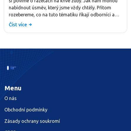
si povíme o fazetách na křivé zuby. Jak nám mohou
nabídnout úsměv, který jsme vždy chtěly. Přitom
rozebereme, co na tuto tématiku říkají odborníci a
jaké jsou jejich zkušenosti. Rozhodně se mi ozvěte,
Číst více
jaká je vaše zkušenost a váš názor na tuto moderní
techniku v stomatologii.
Menu
O nás
Obchodní podmínky
Zásady ochrany soukromí