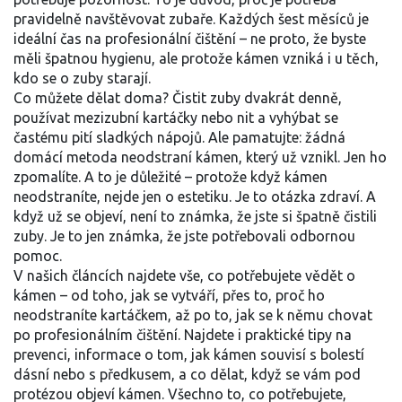
pravidelně navštěvovat zubaře. Každých šest měsíců je
ideální čas na profesionální čištění – ne proto, že byste
měli špatnou hygienu, ale protože kámen vzniká i u těch,
kdo se o zuby starají.
Co můžete dělat doma? Čistit zuby dvakrát denně,
používat mezizubní kartáčky nebo nit a vyhýbat se
častému pití sladkých nápojů. Ale pamatujte: žádná
domácí metoda neodstraní kámen, který už vznikl. Jen ho
zpomalíte. A to je důležité – protože když kámen
neodstraníte, nejde jen o estetiku. Je to otázka zdraví. A
když už se objeví, není to známka, že jste si špatně čistili
zuby. Je to jen známka, že jste potřebovali odbornou
pomoc.
V našich článcích najdete vše, co potřebujete vědět o
kámen – od toho, jak se vytváří, přes to, proč ho
neodstraníte kartáčkem, až po to, jak se k němu chovat
po profesionálním čištění. Najdete i praktické tipy na
prevenci, informace o tom, jak kámen souvisí s bolestí
dásní nebo s předkusem, a co dělat, když se vám pod
protézou objeví kámen. Všechno to, co potřebujete,