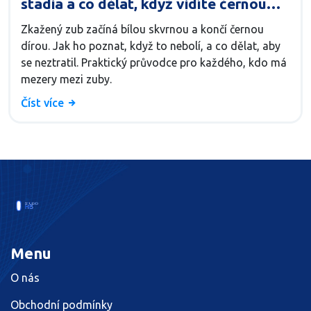
stadia a co dělat, když vidíte černou
díru
Zkažený zub začíná bílou skvrnou a končí černou
dírou. Jak ho poznat, když to nebolí, a co dělat, aby
se neztratil. Praktický průvodce pro každého, kdo má
mezery mezi zuby.
Číst více
Menu
O nás
Obchodní podmínky