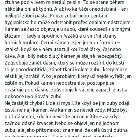
ztuhne pod vlivem minerálů ze slin. To se stane během
několika dní až týdnů. A už ho kartáček neodstraní – ani
nejlepší zubní pasta. Pouze zubař nebo dentální
hygienistka ho může odstranit profesionálním nástrojem.
Kámen se často objevuje u zubů, které sousedí s slinnými
žlázami – tedy u spodních řezáků a u vnitřní strany
horních molárů. Černý kámen je jen jednou formou –
vzniká, když se v něm usazují kouřové látky, čaj nebo
káva. Ale i bílý nebo žlutý kámen je stejně nebezpečný.
Způsobuje zánět dásní, který se může rozšířit do kosti –
to je
parodontitida
,
zánět tkání kolem zubu, který může
vést k její ztrátě
. A to je problém, který už nejde vyřešit jen
čištěním. Pokud kámen neodstraníte, postupně se
rozšiřuje pod dásně, způsobuje krvácení, zápach z úst a
dokonce uvolňování zubů.
Nejčastější chyba? Lidé si myslí, že když se jim zuby zdají
čisté, nemají kámen. Ale kámen se nevidí vždy. Může být
pod dásněmi, kde ho nevidíte ani neucítíte – až když
začnou dásně krvácet. Nebo se objeví jen na jednom
zubu, ale jeho přítomnost znamená, že celá ústní dutina
potřebuje pozornost. To je důvod, proč je potřeba