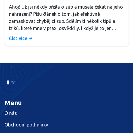
Ahoj! Už jsi někdy přišla o zub a musela čekat na jeho
nahrazení? Píšu článek o tom, jak efektivně
zamaskovat chybějící zub. Sdělím ti několik tipů a
triků, které mne v praxi osvědčily. I když je to jen
dočasné řešení, pomůže ti to cítit se lépe a získat zpět
Číst více
své sebevědomí. Připrav se na svůj nejkrásnější
úsměv!
Menu
O nás
Obchodní podmínky