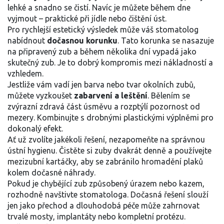
lehké a snadno se čistí. Navíc je můžete během dne
vyjmout – praktické při jídle nebo čištění úst.
Pro rychlejší estetický výsledek může váš stomatolog
nabídnout
dočasnou korunku
. Tato korunka se nasazuje
na připravený zub a během několika dní vypadá jako
skutečný zub. Je to dobrý kompromis mezi nákladností a
vzhledem.
Jestliže vám vadí jen barva nebo tvar okolních zubů,
můžete vyzkoušet
zabarvení a leštění
. Bělením se
zvýrazní zdravá část úsměvu a rozptýlí pozornost od
mezery. Kombinujte s drobnými plastickými výplněmi pro
dokonalý efekt.
Ať už zvolíte jakékoli řešení, nezapomeňte na správnou
ústní hygienu. Čistěte si zuby dvakrát denně a používejte
mezizubní kartáčky, aby se zabránilo hromadění plaků
kolem dočasné náhrady.
Pokud je chybějící zub způsobený úrazem nebo kazem,
rozhodně navštivte stomatologa. Dočasná řešení slouží
jen jako přechod a dlouhodobá péče může zahrnovat
trvalé mosty, implantáty nebo kompletní protézu.