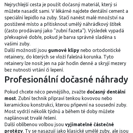
Nejrychlejší cesta je použít dočasný materiál, který si
můžete nasadit sami. V lékárně najdete dentální cement a
speciální lepidlo na zuby. Stačí nanést malé množství na
postižené místo a přitisknout umělý náhrádkový štítek
(často prodávaný jako "zubní fazeta"). Výsledek vypadá
překvapivě dobře, pokud je barva správně sladěna s
vašimi zuby.
Další možností jsou
gumové klipy
nebo ortodontické
retainery, do kterých se vloží falešná korunka. Tyto
retainery lze nosit jen na pár hodin denně a skryjí mezery
bez nutnosti vrtání či lepení.
Profesionální dočasné náhrady
Pokud chcete něco pevnějšího, zvažte
dočasný dentální
most
. Zubní technik připraví tenkou kovovou nebo
keramickou konstrukci, kterou připevní na sousední zuby.
Most vydrží několik týdnů a během té doby můžete
naplánovat trvalé řešení.
Další oblíbenou volbou jsou
vyjímatelné částečné
protézy
. Ty se nasazují jako klasické umělé zuby, ale jsou