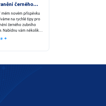
ranění černého
ího kamene
V mém novém příspěvku
íváme na rychlé tipy pro
nění černého zubního
. Nabídnu vám několik
chých triků, jak se
íce
 nepříjemného problému
 doma. Věřte mi,
out to můžete snadno!
aké sdílet některé rady
ě zubní hygieny, které
omohou udržet úsměv
zdravý, tak pojďte se
ět více!