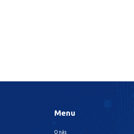
Menu
O nás