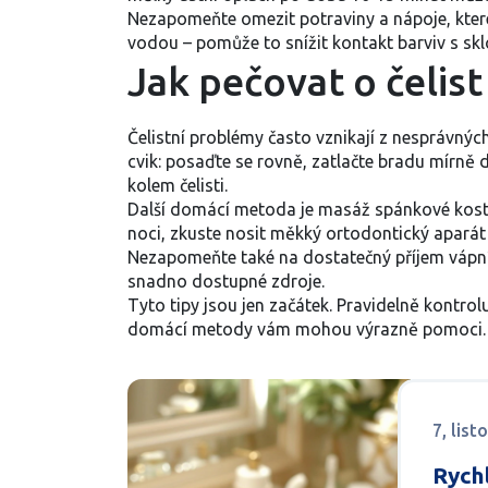
Nezapomeňte omezit potraviny a nápoje, které
vodou – pomůže to snížit kontakt barviv s skl
Jak pečovat o čelis
Čelistní problémy často vznikají z nesprávnýc
cvik: posaďte se rovně, zatlačte bradu mírně 
kolem čelisti.
Další domácí metoda je masáž spánkové kosti
noci, zkuste nosit měkký ortodontický aparát
Nezapomeňte také na dostatečný příjem vápníku 
snadno dostupné zdroje.
Tyto tipy jsou jen začátek. Pravidelně kontr
domácí metody vám mohou výrazně pomoci. Vyz
7, lis
Rychl