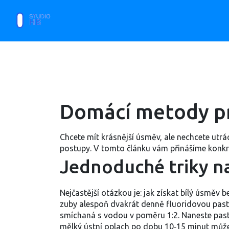
Domácí metody p
Chcete mít krásnější úsměv, ale nechcete utr
postupy. V tomto článku vám přinášíme konkrét
Jednoduché triky n
Nejčastější otázkou je: jak získat bílý úsměv 
zuby alespoň dvakrát denně fluoridovou pastou
smíchaná s vodou v poměru 1:2. Naneste pastu 
mělký ústní oplach po dobu 10‑15 minut může