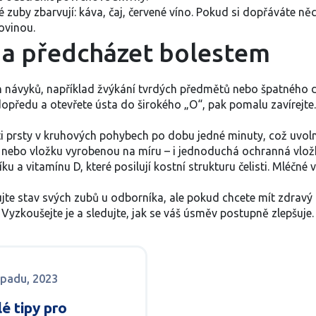
 zuby zbarvují: káva, čaj, červené víno. Pokud si dopřáváte 
ovinou.
t a předcházet bolestem
h návyků, například žvýkání tvrdých předmětů nebo špatného dr
dopředu a otevřete ústa do širokého „O“, pak pomalu zavírejte.
 prsty v kruhových pohybech po dobu jedné minuty, což uvolní
 nebo vložku vyrobenou na míru – i jednoduchá ochranná vložk
a vitamínu D, které posilují kostní strukturu čelisti. Mléčné v
olujte stav svých zubů u odborníka, ale pokud chcete mít zdra
koušejte je a sledujte, jak se váš úsměv postupně zlepšuje.
topadu, 2023
é tipy pro