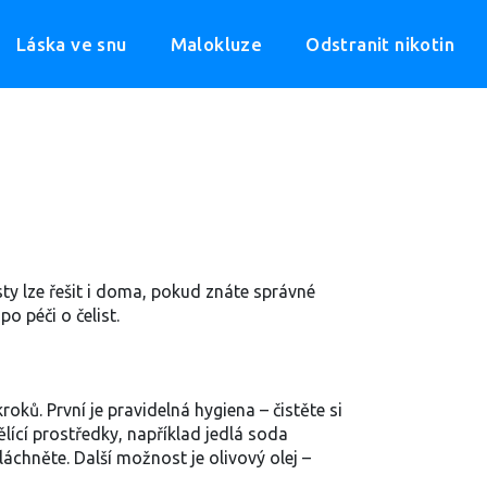
Láska ve snu
Malokluze
Odstranit nikotin
ty lze řešit i doma, pokud znáte správné
o péči o čelist.
oků. První je pravidelná hygiena – čistěte si
lící prostředky, například jedlá soda
chněte. Další možnost je olivový olej –