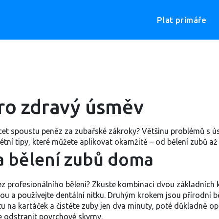
Plat primáře
ro zdravý úsměv
ácet spoustu peněz za zubařské zákroky? Většinu problémů s ús
ní tipy, které můžete aplikovat okamžitě – od bělení zubů až p
a bělení zubů doma
bez profesionálního bělení? Zkuste kombinaci dvou základních kr
 a používejte dentální nitku. Druhým krokem jsou přírodní bě
na kartáček a čistěte zuby jen dva minuty, poté důkladně oplá
 odstranit povrchové skvrny.