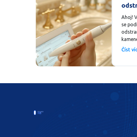
odst
zubn
Ahoj! 
se pod
odstra
kamene
jednodu
Číst v
tohoto
zbavit
zvládn
Budu t
ohledn
vám p
bílý a 
dozvěd