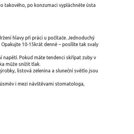
něco takového, po konzumaci vypláchněte ústa
žení hlavy při práci u počítače. Jednoduchý
 Opakujte 10‑15krát denně – posílíte tak svaly
 napětí. Pokud máte tendenci skřípat zuby v
a může snížit tlak.
ýrobky, listová zelenina a sluneční světlo jsou
vý úsměv i mezi návštěvami stomatologa,