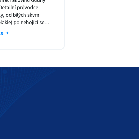
znat rakovinu dutiny
Detailní průvodce
y, od bílých skvrn
lakie) po nehojící se
 Naučte se včas rozpoznat
íce
 signály.