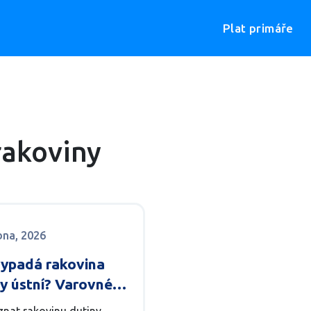
Plat primáře
rakoviny
bna, 2026
vypadá rakovina
y ústní? Varovné
ly a diagnostika