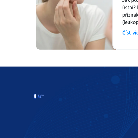
Jak po
ústní? 
příznak
(leukop
ranky.
Číst v
varovné