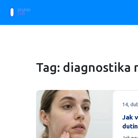
Tag: diagnostika 
14, du
Jak 
dutin
signá