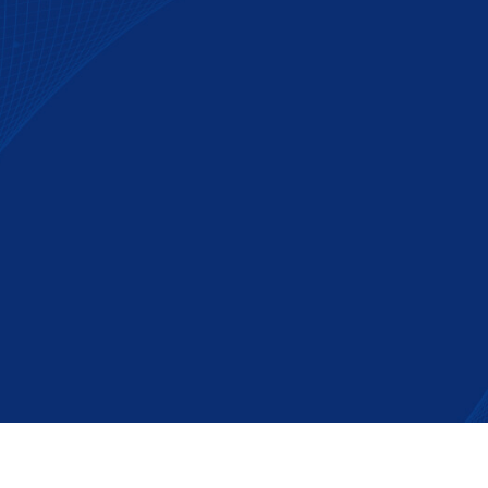
xní pohled na tento
l, jeho použití a
tost v současné
ologii.
© 2026. Všechna práva vyhrazena.