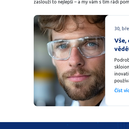
zaslouží to nejlepší – a my vám s tím rádi p
30, bř
Vše, 
vědě
výpln
Podrob
a tr
skloio
inovat
použív
obnovu
Číst v
Zahrnu
aplikac
skloio
zdravěj
Tento 