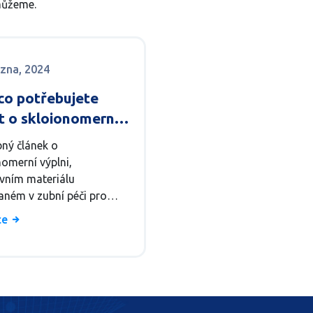
omůžeme.
ezna, 2024
co potřebujete
t o skloionomerní
i: Klíč k pevnějším
ný článek o
vanlivějším zubům
nomerní výplni,
ivním materiálu
aném v zubní péči pro
 poškozených zubů.
íce
je informace o výhodách,
i a udržování
nomerních výplní pro
ší a odolnější zuby.
článek vám poskytne