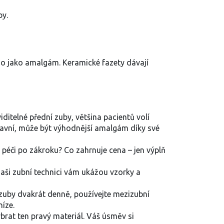
by.
uho jako amalgám. Keramické fazety dávají
ditelné přední zuby, většina pacientů volí
lavní, může být výhodnější amalgám díky své
 péči po zákroku? Co zahrnuje cena – jen výplň
aši zubní technici vám ukážou vzorky a
 zuby dvakrát denně, používejte mezizubní
níze.
brat ten pravý materiál. Váš úsměv si