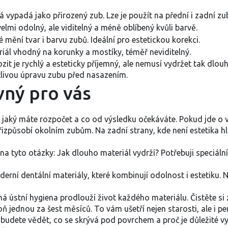
á vypadá jako přirozený zub. Lze je použít na přední i zadní zu
velmi odolný, ale viditelný a méně oblíbený kvůli barvě.
é mění tvar i barvu zubů. Ideální pro estetickou korekci.
iál vhodný na korunky a mostíky, téměř neviditelný.
it je rychlý a esteticky příjemný, ale nemusí vydržet tak dlo
ečlivou úpravu zubu před nasazením.
vný pro vás
, jaký máte rozpočet a co od výsledku očekáváte. Pokud jde o vi
způsobí okolním zubům. Na zadní strany, kde není estetika h
a tyto otázky: Jak dlouho materiál vydrží? Potřebuji speciální
í dentální materiály, které kombinují odolnost i estetiku. N
á ústní hygiena prodlouží život každého materiálu. Čistěte si
ň jednou za šest měsíců. To vám ušetří nejen starosti, ale i pe
 budete vědět, co se skrývá pod povrchem a proč je důležité vy