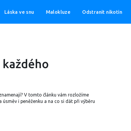
Láska ve snu
Malokluze
Odstranit nikotin
o každého
ě znamenají? V tomto článku vám rozložíme
a úsměv i peněženku a na co si dát při výběru