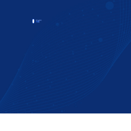
komple
materiá
důleži
stomat