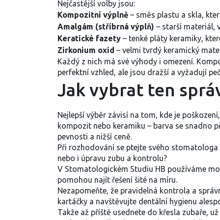
Nejčastější volby jsou:
Kompozitní výplně
– směs plastu a skla, kter
Amalgám (stříbrná výplň)
– starší materiál, 
Keratické fazety
– tenké pláty keramiky, kter
Zirkonium oxid
– velmi tvrdý keramický mater
Každý z nich má své výhody i omezení. Kompoz
perfektní vzhled, ale jsou dražší a vyžadují p
Jak vybrat ten sprá
Nejlepší výběr závisí na tom, kde je poškození
kompozit nebo keramiku – barva se snadno při
pevnosti a nižší ceně.
Při rozhodování se ptejte svého stomatologa n
nebo i úpravu zubu a kontrolu?
V Stomatologickém Studiu HB používáme modern
pomohou najít řešení šité na míru.
Nezapomeňte, že pravidelná kontrola a správn
kartáčky a navštěvujte dentální hygienu alespo
Takže až příště usednete do křesla zubaře, už