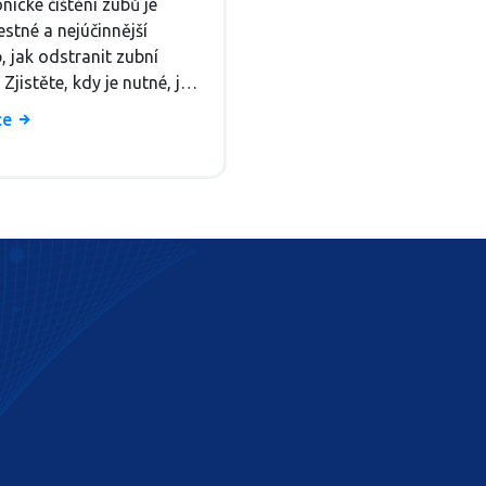
nické čištění zubů je
ebujete znát
stné a nejúčinnější
, jak odstranit zubní
Zjistěte, kdy je nutné, jak
e a proč ho nevyhazujte.
íce
di na 5 nejčastějších
.