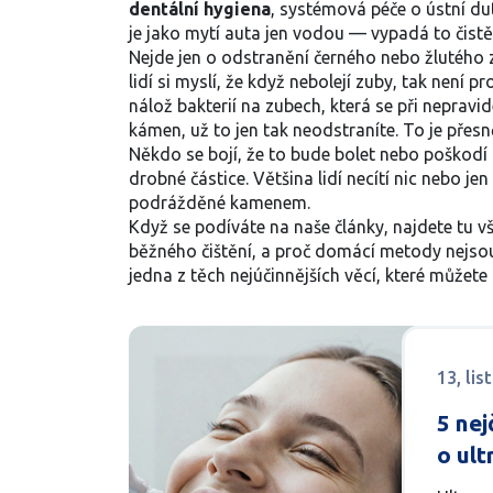
dentální hygiena
,
systémová péče o ústní duti
je jako mytí auta jen vodou — vypadá to čistě,
Nejde jen o odstranění černého nebo žlutého 
lidí si myslí, že když nebolejí zuby, tak není
nálož bakterií na zubech, která se při nepravi
kámen, už to jen tak neodstraníte. To je přes
Někdo se bojí, že to bude bolet nebo poškodí 
drobné částice. Většina lidí necítí nic nebo je
podrážděné kamenem.
Když se podíváte na naše články, najdete tu vše
běžného čištění, a proč domácí metody nejsou d
jedna z těch nejúčinnějších věcí, které můžete
13, li
5 nej
o ult
zubů 