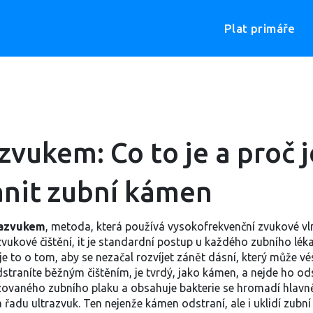
Plat primáře
zvukem: Co to je a proč j
anit zubní kámen
razvukem
,
metoda, která používá vysokofrekvenční zvukové vl
zvukové čištění
, it je standardní postup u každého zubního léka
je to o tom, aby se nezačal rozvíjet zánět dásní, který může vé
dstraníte běžným čištěním, je tvrdý, jako kámen, a nejde ho od
izovaného zubního plaku a obsahuje bakterie
se hromadí hlavně
 řadu ultrazvuk. Ten nejenže kámen odstraní, ale i uklidí zubní