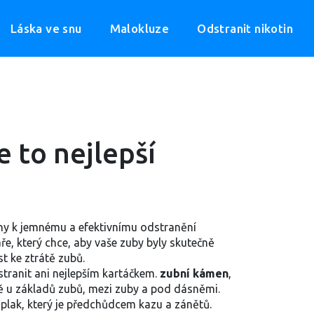
Láska ve snu
Malokluze
Odstranit nikotin
e to nejlepší
ny k jemnému a efektivnímu odstranění
ře, který chce, aby vaše zuby byly skutečně
st ke ztrátě zubů.
stranit ani nejlepším kartáčkem.
zubní kámen
,
 u základů zubů, mezi zuby a pod dásněmi.
 plak, který je předchůdcem kazu a zánětů.