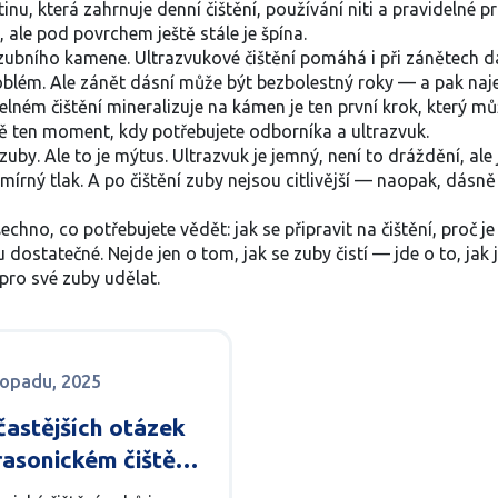
nu, která zahrnuje denní čištění, používání niti a pravidelné pr
 ale pod povrchem ještě stále je špína.
zubního kamene. Ultrazvukové čištění pomáhá i při zánětech d
 problém. Ale zánět dásní může být bezbolestný roky — a pak na
delném čištění mineralizuje na kámen
je ten první krok, který mů
ně ten moment, kdy potřebujete odborníka a ultrazvuk.
zuby. Ale to je mýtus. Ultrazvuk je jemný, není to dráždění, a
n mírný tlak. A po čištění zuby nejsou citlivější — naopak, dásně
chno, co potřebujete vědět: jak se připravit na čištění, proč je 
ostatečné. Nejde jen o tom, jak se zuby čistí — jde o to, jak 
 pro své zuby udělat.
stopadu, 2025
častějších otázek
rasonickém čištění
- odpovědi, které