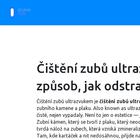
Čištění zubů ultra
způsob, jak odstr
Čištění zubů ultrazvukem je
čištění zubů ult
zubního kamene a plaku
. Also known as
ultra
čisté, nejen vypadaly.
Není to jen o estetice — 
Zubní kámen, který se tvoří z plaku, který neo
tvrdá nálož na zubech, která vzniká zmineral
Tam, kde kartáček a nit nedosáhnou, přijde na