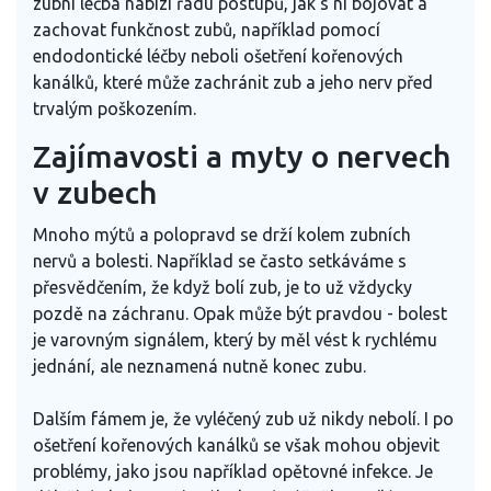
zubní léčba nabízí řadu postupů, jak s ní bojovat a
zachovat funkčnost zubů, například pomocí
endodontické léčby neboli ošetření kořenových
kanálků, které může zachránit zub a jeho nerv před
trvalým poškozením.
Zajímavosti a myty o nervech
v zubech
Mnoho mýtů a polopravd se drží kolem zubních
nervů a bolesti. Například se často setkáváme s
přesvědčením, že když bolí zub, je to už vždycky
pozdě na záchranu. Opak může být pravdou - bolest
je varovným signálem, který by měl vést k rychlému
jednání, ale neznamená nutně konec zubu.
Dalším fámem je, že vyléčený zub už nikdy nebolí. I po
ošetření kořenových kanálků se však mohou objevit
problémy, jako jsou například opětovné infekce. Je