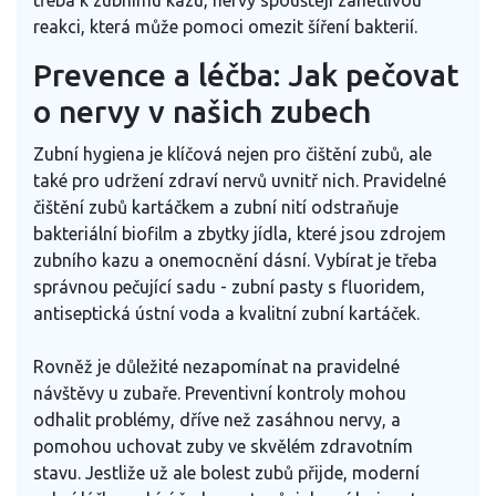
třeba k zubnímu kazu, nervy spouštějí zánětlivou
reakci, která může pomoci omezit šíření bakterií.
Prevence a léčba: Jak pečovat
o nervy v našich zubech
Zubní hygiena je klíčová nejen pro čištění zubů, ale
také pro udržení zdraví nervů uvnitř nich. Pravidelné
čištění zubů kartáčkem a zubní nití odstraňuje
bakteriální biofilm a zbytky jídla, které jsou zdrojem
zubního kazu a onemocnění dásní. Vybírat je třeba
správnou pečující sadu - zubní pasty s fluoridem,
antiseptická ústní voda a kvalitní zubní kartáček.
Rovněž je důležité nezapomínat na pravidelné
návštěvy u zubaře. Preventivní kontroly mohou
odhalit problémy, dříve než zasáhnou nervy, a
pomohou uchovat zuby ve skvělém zdravotním
stavu. Jestliže už ale bolest zubů přijde, moderní