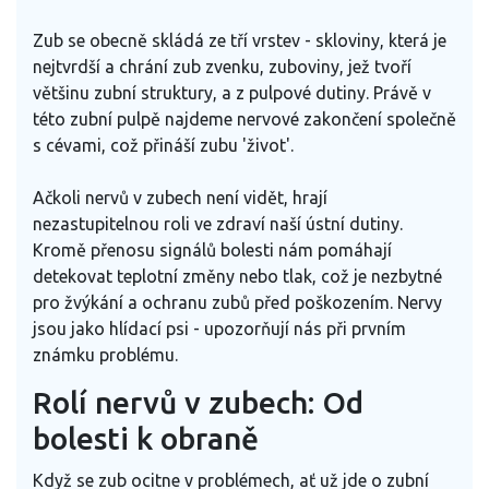
Zub se obecně skládá ze tří vrstev - skloviny, která je
nejtvrdší a chrání zub zvenku, zuboviny, jež tvoří
většinu zubní struktury, a z pulpové dutiny. Právě v
této zubní pulpě najdeme nervové zakončení společně
s cévami, což přináší zubu 'život'.
Ačkoli nervů v zubech není vidět, hrají
nezastupitelnou roli ve zdraví naší ústní dutiny.
Kromě přenosu signálů bolesti nám pomáhají
detekovat teplotní změny nebo tlak, což je nezbytné
pro žvýkání a ochranu zubů před poškozením. Nervy
jsou jako hlídací psi - upozorňují nás při prvním
známku problému.
Rolí nervů v zubech: Od
bolesti k obraně
Když se zub ocitne v problémech, ať už jde o zubní