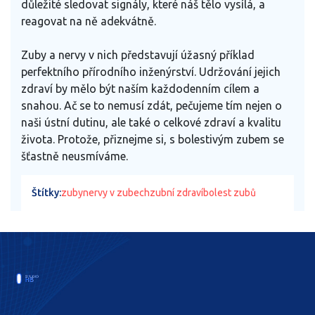
důležité sledovat signály, které náš tělo vysílá, a
reagovat na ně adekvátně.
Zuby a nervy v nich představují úžasný příklad
perfektního přírodního inženýrství. Udržování jejich
zdraví by mělo být naším každodenním cílem a
snahou. Ač se to nemusí zdát, pečujeme tím nejen o
naši ústní dutinu, ale také o celkové zdraví a kvalitu
života. Protože, přiznejme si, s bolestivým zubem se
šťastně neusmíváme.
Štítky:
zuby
nervy v zubech
zubní zdraví
bolest zubů