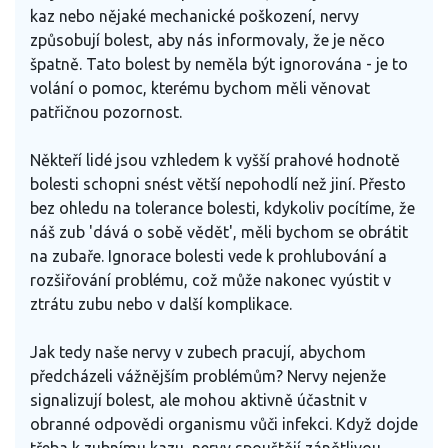
kaz nebo nějaké mechanické poškození, nervy
způsobují bolest, aby nás informovaly, že je něco
špatně. Tato bolest by neměla být ignorována - je to
volání o pomoc, kterému bychom měli věnovat
patřičnou pozornost.
Někteří lidé jsou vzhledem k vyšší prahové hodnotě
bolesti schopni snést větší nepohodlí než jiní. Přesto
bez ohledu na tolerance bolesti, kdykoliv pocítíme, že
náš zub 'dává o sobě vědět', měli bychom se obrátit
na zubaře. Ignorace bolesti vede k prohlubování a
rozšiřování problému, což může nakonec vyústit v
ztrátu zubu nebo v další komplikace.
Jak tedy naše nervy v zubech pracují, abychom
předcházeli vážnějším problémům? Nervy nejenže
signalizují bolest, ale mohou aktivně účastnit v
obranné odpovědi organismu vůči infekci. Když dojde