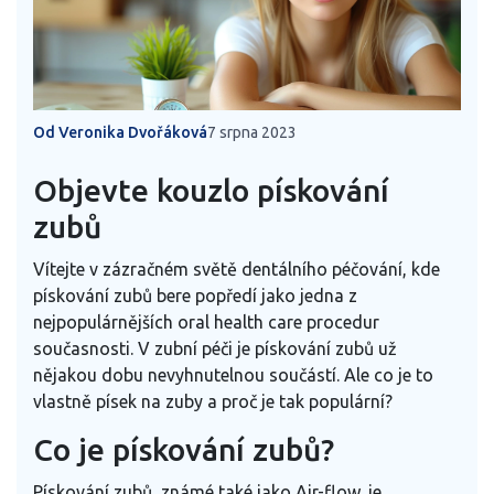
Od Veronika Dvořáková
7 srpna 2023
Objevte kouzlo pískování
zubů
Vítejte v zázračném světě dentálního péčování, kde
pískování zubů bere popředí jako jedna z
nejpopulárnějších oral health care procedur
současnosti. V zubní péči je pískování zubů už
nějakou dobu nevyhnutelnou součástí. Ale co je to
vlastně písek na zuby a proč je tak populární?
Co je pískování zubů?
Pískování zubů, známé také jako Air-flow, je