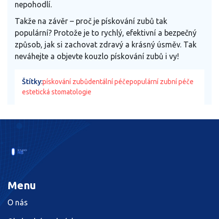
nepohodlí.
Takže na závěr – proč je pískování zubů tak
populární? Protože je to rychlý, efektivní a bezpečný
způsob, jak si zachovat zdravý a krásný úsměv. Tak
neváhejte a objevte kouzlo pískování zubů i vy!
Štítky:
pískování zubů
dentální péče
populární zubní péče
estetická stomatologie
Menu
O nás