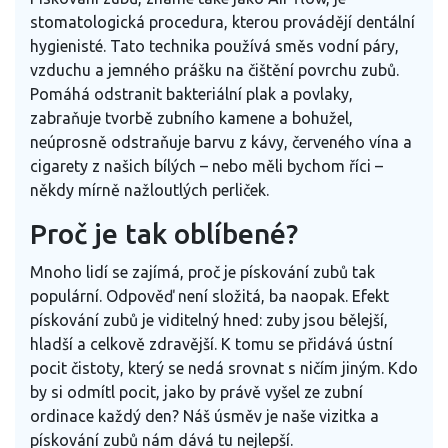
stomatologická procedura, kterou provádějí dentální
hygienisté. Tato technika používá směs vodní páry,
vzduchu a jemného prášku na čištění povrchu zubů.
Pomáhá odstranit bakteriální plak a povlaky,
zabraňuje tvorbě zubního kamene a bohužel,
neúprosně odstraňuje barvu z kávy, červeného vína a
cigarety z našich bílých – nebo měli bychom říci –
někdy mírně nažloutlých perliček.
Proč je tak oblíbené?
Mnoho lidí se zajímá, proč je pískování zubů tak
populární. Odpověď není složitá, ba naopak. Efekt
pískování zubů je viditelný hned: zuby jsou bělejší,
hladší a celkově zdravější. K tomu se přidává ústní
pocit čistoty, který se nedá srovnat s ničím jiným. Kdo
by si odmítl pocit, jako by právě vyšel ze zubní
ordinace každý den? Náš úsměv je naše vizitka a
pískování zubů nám dává tu nejlepší.