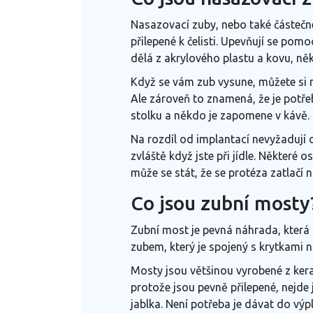
Nasazovací zuby, nebo také částečné
přilepené k čelisti. Upevňují se pom
dělá z akrylového plastu a kovu, někd
Když se vám zub vysune, můžete si na
Ale zároveň to znamená, že je potřeb
stolku a někdo je zapomene v kávě.
Na rozdíl od implantací nevyžadují
zvláště když jste při jídle. Některé 
může se stát, že se protéza zatlačí
Co jsou zubní mosty
Zubní most je pevná náhrada, která 
zubem, který je spojený s krytkami n
Mosty jsou většinou vyrobené z keram
protože jsou pevně přilepené, nejde 
jablka. Není potřeba je dávat do výp