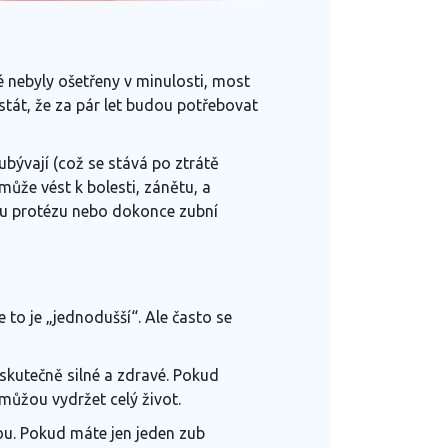
é nebyly ošetřeny v minulosti, most
stát, že za pár let budou potřebovat
bývají (což se stává po ztrátě
ůže vést k bolesti, zánětu, a
ovou protézu nebo dokonce zubní
e to je „jednodušší“. Ale často se
skutečně silné a zdravé. Pokud
 můžou vydržet celý život.
ou. Pokud máte jen jeden zub