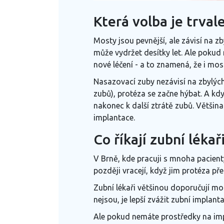
Která volba je trvale
Mosty jsou pevnější, ale závisí na 
může vydržet desítky let. Ale pokud
nové léčení - a to znamená, že i mos
Nasazovací zuby nezávisí na zbylých
zubů), protéza se začne hýbat. A kd
nakonec k další ztrátě zubů. Většina
implantace.
Co říkají zubní lékař
V Brně, kde pracuji s mnoha pacienty,
později vracejí, když jim protéza př
Zubní lékaři většinou doporučují mo
nejsou, je lepší zvážit zubní implan
Ale pokud nemáte prostředky na imp