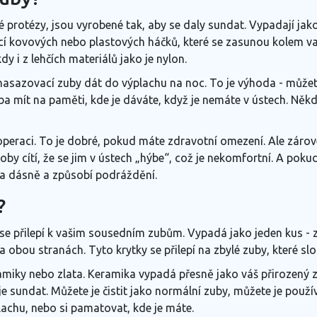
 protézy, jsou vyrobené tak, aby se daly sundat. Vypadají jako
ocí kovových nebo plastových háčků, které se zasunou kolem va
y i z lehčích materiálů jako je nylon.
sazovací zuby dát do výplachu na noc. To je výhoda - můžete je
a mít na paměti, kde je dáváte, když je nemáte v ústech. Někdo
 operaci. To je dobré, pokud máte zdravotní omezení. Ale zá
osoby cítí, že se jim v ústech „hýbe“, což je nekomfortní. A pok
 na dásně a způsobí podráždění.
?
se přilepí k vašim sousedním zubům. Vypadá jako jeden kus - 
a obou stranách. Tyto krytky se přilepí na zbylé zuby, které slo
iky nebo zlata. Keramika vypadá přesně jako váš přirozený zub -
je sundat. Můžete je čistit jako normální zuby, můžete je použív
lachu, nebo si pamatovat, kde je máte.