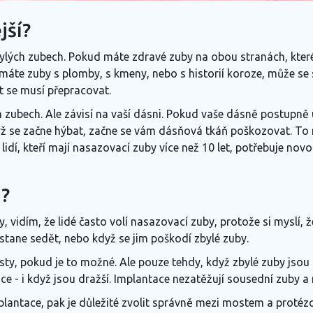
jší?
zbylých zubech. Pokud máte zdravé zuby na obou stranách, kter
 máte zuby s plomby, s kmeny, nebo s historií koroze, může se 
t se musí přepracovat.
 zubech. Ale závisí na vaší dásni. Pokud vaše dásně postupně u
yž se začne hýbat, začne se vám dásňová tkáň poškozovat. To m
 lidí, kteří mají nasazovací zuby více než 10 let, potřebuje n
i?
 vidím, že lidé často volí nasazovací zuby, protože si myslí, ž
estane sedět, nebo když se jim poškodí zbylé zuby.
sty, pokud je to možné. Ale pouze tehdy, když zbylé zuby jsou 
tace - i když jsou dražší. Implantace nezatěžují sousední zuby a
lantace, pak je důležité zvolit správně mezi mostem a protéz