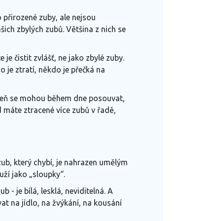
 přirozené zuby, ale nejsou
šich zbylých zubů. Většina z nich se
 čistit zvlášť, ne jako zbylé zuby.
 je ztratí, někdo je přečká na
roveň se mohou během dne posouvat,
ud máte ztracené více zubů v řadě,
zub, který chybí, je nahrazen umělým
uží jako „sloupky“.
 je bílá, lesklá, neviditelná. A
at na jídlo, na žvýkání, na kousání