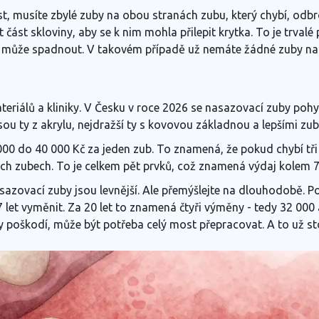
st, musíte zbylé zuby na obou stranách zubu, který chybí, odbr
 část skloviny, aby se k nim mohla přilepit krytka. To je trval
ost může spadnout. V takovém případě už nemáte žádné zuby na
materiálů a kliniky. V Česku v roce 2026 se nasazovací zuby poh
jsou ty z akrylu, nejdražší ty s kovovou základnou a lepšími zub
00 do 40 000 Kč za jeden zub. To znamená, že pokud chybí tři z
ích zubech. To je celkem pět prvků, což znamená výdaj kolem 7
sazovací zuby jsou levnější. Ale přemýšlejte na dlouhodobě. Po
7 let vyměnit. Za 20 let to znamená čtyři výměny - tedy 32 00
y poškodí, může být potřeba celý most přepracovat. A to už sto