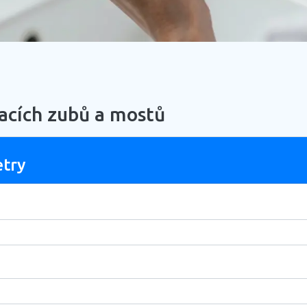
acích zubů a mostů
etry