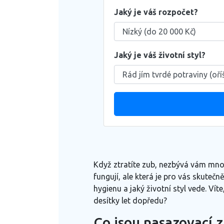
Jaký je váš rozpočet?
Jaký je váš životní styl?
Když ztratíte zub, nezbývá vám mnoh
fungují, ale která je pro vás skutečně
hygienu a jaký životní styl vede. Ví
desítky let dopředu?
Co jsou nasazovací 