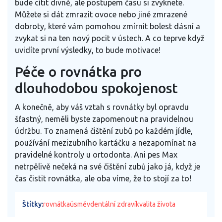
bude cítit divně, ale postupem času si zvyknete.
Můžete si dát zmrazit ovoce nebo jiné zmrazené
dobroty, které vám pomohou zmírnit bolest dásní a
zvykat si na ten nový pocit v ústech. A co teprve když
uvidíte první výsledky, to bude motivace!
Péče o rovnátka pro
dlouhodobou spokojenost
A konečně, aby váš vztah s rovnátky byl opravdu
šťastný, neměli byste zapomenout na pravidelnou
údržbu. To znamená čištění zubů po každém jídle,
používání mezizubního kartáčku a nezapomínat na
pravidelné kontroly u ortodonta. Ani pes Max
netrpělivě nečeká na své čištění zubů jako já, když je
čas čistit rovnátka, ale oba víme, že to stojí za to!
Štítky:
rovnátka
úsměv
dentální zdraví
kvalita života