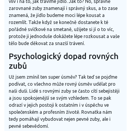
vliv i na to, jak trávíme jídlo. Jak to? No, správně
zarovnané zuby znamenají i správný skus, a to zase
znamená, že jídlo budeme moci lépe kousat a
rozemlít. Takže když se konečně dostanete k té
pořádné svíčkové na smetaně, užijete si jí o to víc,
protože ji jednoduše dokážete lépe rozkousat a vaše
tělo bude děkovat za snazší trávení.
Psychologický dopad rovných
zubů
Už jsem zmínil ten super úsměv? Tak teď se pojďme
podívat, co všechno může rovný úsměv udělat pro
naši duši. Lidé s rovnými zuby se často cítí sebejistěji
a jsou spokojenější se svým vzhledem. To se pak
odrazí v jejich postoji k ostatním i v úspěchu ve
společenském a profesním životě. Rovnatka nám
tedy pomáhají vybudovat nejen pevné zuby, ale i
pevné sebevědomí.