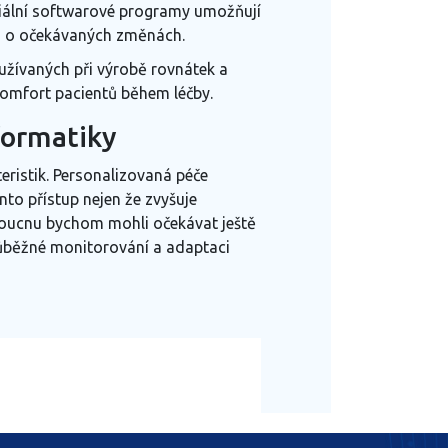
eciální softwarové programy umožňují
avu o očekávaných změnách.
používaných při výrobě rovnátek a
 komfort pacientů během léčby.
formatiky
eristik. Personalizovaná péče
nto přístup nejen že zvyšuje
budoucnu bychom mohli očekávat ještě
průběžné monitorování a adaptaci