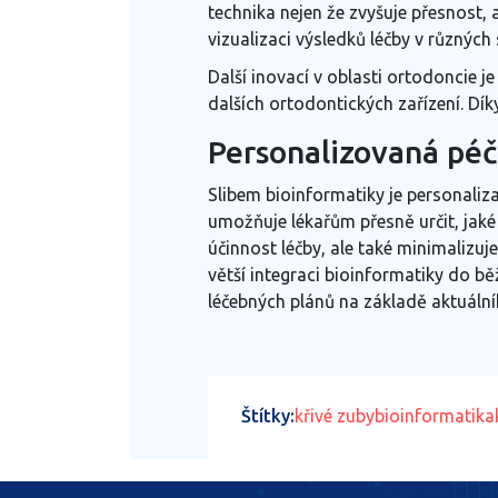
technika nejen že zvyšuje přesnost,
vizualizaci výsledků léčby v různýc
Další inovací v oblasti ortodoncie j
dalších ortodontických zařízení. Dí
Personalizovaná péč
Slibem bioinformatiky je personaliz
umožňuje lékařům přesně určit, jaké 
účinnost léčby, ale také minimalizu
větší integraci bioinformatiky do b
léčebných plánů na základě aktuální
Štítky:
křivé zuby
bioinformatika