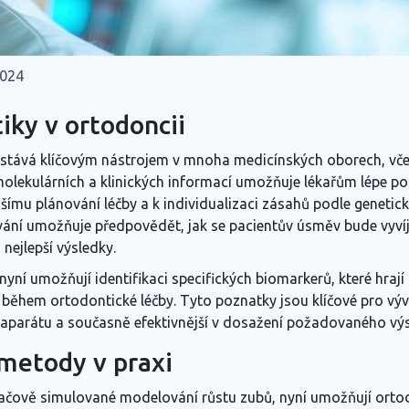
2024
iky v ortodoncii
 stává klíčovým nástrojem v mnoha medicínských oborech, vče
lekulárních a klinických informací umožňuje lékařům lépe pochop
jšímu plánování léčby a k individualizaci zásahů podle genetic
ní umožňuje předpovědět, jak se pacientův úsměv bude vyvíjet
nejlepší výsledky.
yní umožňují identifikaci specifických biomarkerů, které hrají
během ortodontické léčby. Tyto poznatky jsou klíčové pro vývo
u aparátu a současně efektivnější v dosažení požadovaného vý
metody v praxi
ítačově simulované modelování růstu zubů, nyní umožňují orto