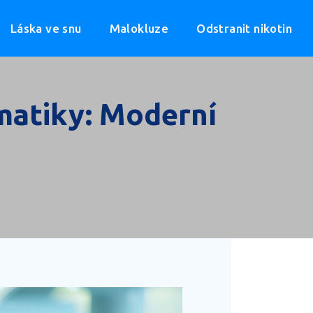
Láska ve snu
Malokluze
Odstranit nikotin
matiky: Moderní