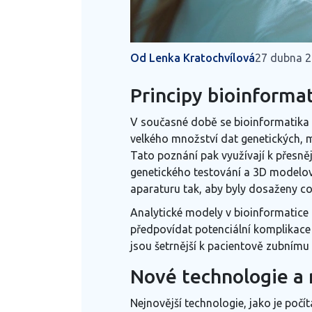
Od Lenka Kratochvílová
27 dubna 
Principy bioinformat
V současné době se bioinformatika
velkého množství dat genetických, mo
Tato poznání pak využívají k přesně
genetického testování a 3D modelová
aparaturu tak, aby byly dosaženy co 
Analytické modely v bioinformatice n
předpovídat potenciální komplikace 
jsou šetrnější k pacientově zubním
Nové technologie a 
Nejnovější technologie, jako je poč