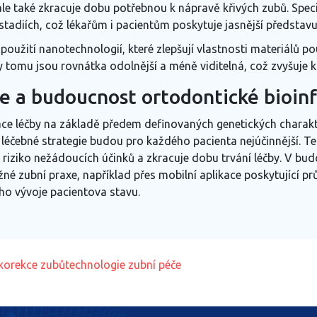
 ale také zkracuje dobu potřebnou k nápravě křivých zubů. Sp
h stadiích, což lékařům i pacientům poskytuje jasnější předst
e použití nanotechnologií, které zlepšují vlastnosti materiálů 
ky tomu jsou rovnátka odolnější a méně viditelná, což zvyšuje
e a budoucnost ortodontické bioin
ace léčby na základě předem definovaných genetických charakt
léčebné strategie budou pro každého pacienta nejúčinnější. Te
je riziko nežádoucích účinků a zkracuje dobu trvání léčby. V 
ěžné zubní praxe, například přes mobilní aplikace poskytující 
ho vývoje pacientova stavu.
korekce zubů
technologie zubní péče