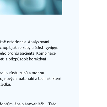
tně ortodoncie. Analyzování
it jak se zuby a čelisti vyvíjejí.
kého profilu pacienta. Kombinace
, a přizpůsobit korektivní
 roli v růstu zubů a mohou
j nových materiálů a technik, které
sledku.
dontům lépe plánovat léčbu. Tato