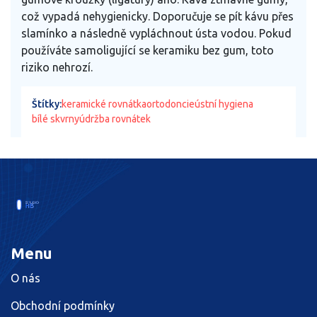
což vypadá nehygienicky. Doporučuje se pít kávu přes
slamínko a následně vypláchnout ústa vodou. Pokud
používáte samoligující se keramiku bez gum, toto
riziko nehrozí.
Štítky:
keramické rovnátka
ortodoncie
ústní hygiena
bílé skvrny
údržba rovnátek
Menu
O nás
Obchodní podmínky