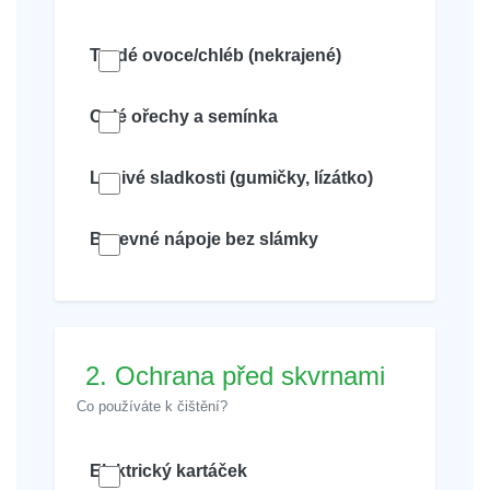
Tvrdé ovoce/chléb (nekrajené)
Celé ořechy a semínka
Lepivé sladkosti (gumičky, lízátko)
Barevné nápoje bez slámky
2. Ochrana před skvrnami
Co používáte k čištění?
Elektrický kartáček