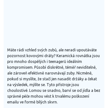
Ochrana proti bílým skvrnám:
--%
Máte rádi vzhled svých zubů, ale neradi upoutáváte
pozornost kovovými dráty? Keramická rovnátka jsou
pro mnoho dospělých i teenagerů ideálním
kompromisem. Působí diskrétně, téměř neviditelně,
ale zároveň efektivně narovnávají zuby. Nicméně,
pokud si myslíte, že stačí jen nasadit držáky a čekat
na výsledek, mýlíte se. Tyto přístroje jsou
choulostivé. Lomou se snadno, barví se od jídla a bez
správné péče mohou vést k trvalému poškození
emailu ve formě bílých skvrn.