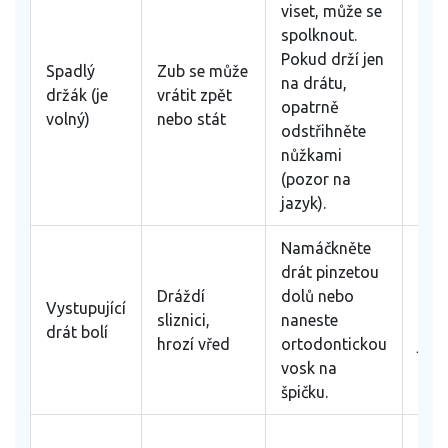
viset, může se
spolknout.
Do 
Pokud drží jen
dnů
Spadlý
Zub se může
na drátu,
ned
držák (je
vrátit zpět
opatrně
pos
volný)
nebo stát
odstřihněte
sou
nůžkami
zub
(pozor na
jazyk).
Namáčkněte
drát pinzetou
Oka
Dráždí
dolů nebo
pok
Vystupující
sliznici,
naneste
to b
drát bolí
hrozí vřed
ortodontickou
jídl
vosk na
spá
špičku.
Pou