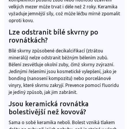
velkých mezer může trvat i déle než 2 roky. Keramika
vyžaduje jemnější síly, což může léčbu mírně zpomalit
oproti kovu.
Lze odstranit bílé skvrny po
rovnátkách?
Bílé skvrny způsobené decikalcifikací (ztrátou
minerálů) nelze odstranit běžným bělením zubů.
Bělení zesvětluje okolní zuby, čímž skvrny zvýrazní.
Jedinými řešeními jsou kosmetické vylepšení, jako je
bonding (nanosení kompozitu) nebo porcelánové
vinyry, které skvrnu zakryjí. Prevence pomocí fluoridu
je jediný způsob, jak jim zabránit.
Jsou keramická rovnátka
bolestivější než kovová?
Sama o sobě keramika neboli. Bolest vzniká tlakem