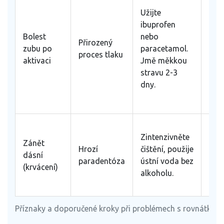
pok
Užijte
bole
ibuprofen
neu
Bolest
nebo
Přirozený
po 
zubu po
paracetamol.
proces tlaku
nebo
aktivaci
Jmě měkkou
pulz
stravu 2-3
(zn
dny.
zán
nerv
Oka
Zintenzivněte
pok
Zánět
Hrozí
čištění, použije
krvá
dásní
paradentóza
ústní voda bez
pře
(krvácení)
alkoholu.
déle
týde
Příznaky a doporučené kroky při problémech s rovnátky