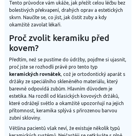
Tento průvodce vám ukáže, jak přežít celou léčbu bez
bolestivých překvapení, drahých oprav a estetických
skvrn. Naučíte se, co jíst, jak čistit zuby a kdy
okamžitě zavolat lékaři.
Proč zvolit keramiku před
kovem?
Předtím, než se pustíme do údržby, pojďme si ujasnit,
proč jste se rozhodli právě pro tento typ
keramických rovnátek
, což je
ortodontický aparát s
držáky ze speciálního skleněného materiálu, který
barevně odpovídá zubům
. Hlavním důvodem je
estetika. Na rozdíl od klasických kovových držáků,
které odrážejí světlo a okamžitě upozorňují na jejich
přítomnost, keramika splývá s přirozenou barvou
zubní skloviny.
Většina pacientů však neví, že existuje několik typů
keramických systémů. Nejčastěji se setkáváte s plně