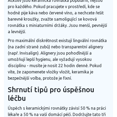
Ačkoliv jsou keramická rovnátka populární, nejsou
pro každého. Pokud pracujete v prostředí, kde se
hodně pije káva nebo červené víno, a nechcete řešit
barevné kroužky, zvažte samoligující se kovová
rovnátka s miniaturními držáky. Jsou menší, pevnější
a levnější.
Pro maximální diskrétnost existují lingvální rovnátka
(na zadní straně zubů) nebo transparentní alignery
(např. Invisalign). Alignery jsou pohodlnější a
umožňují lepší hygienu, ale vyžadují vysokou
disciplínu - musíte je nosit 22 hodin denně. Pokud
víte, že zapomenete vložky vložit, keramika je
bezpečnější volba, protože je fixní.
Shrnutí tipů pro úspěšnou
léčbu
Úspěch s keramickými rovnátky závisí 50 % na práci
lékaře a 50 % na vaší domácí péči. Dodržujte tato tři