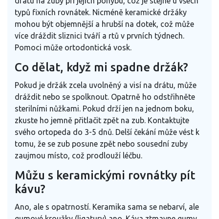
drátu na zuby při jejich pohybu, což je stejné u všech
typů fixních rovnátek. Nicméně keramické držáky
mohou být objemnější a hrubší na dotek, což může
více dráždit sliznici tváří a rtů v prvních týdnech.
Pomoci může ortodontická vosk.
Co dělat, když mi spadne držák?
Pokud je držák zcela uvolněný a visí na drátu, může
dráždit nebo se spolknout. Opatrně ho odstřihněte
sterilními nůžkami. Pokud drží jen na jednom boku,
zkuste ho jemně přitlačit zpět na zub. Kontaktujte
svého ortopeda do 3-5 dnů. Delší čekání může vést k
tomu, že se zub posune zpět nebo sousední zuby
zaujmou místo, což prodlouží léčbu.
Můžu s keramickými rovnátky pít
kávu?
Ano, ale s opatrností. Keramika sama se nebarví, ale
gumové kroužky (ligatury) ano. Káva ztmavne gumy,