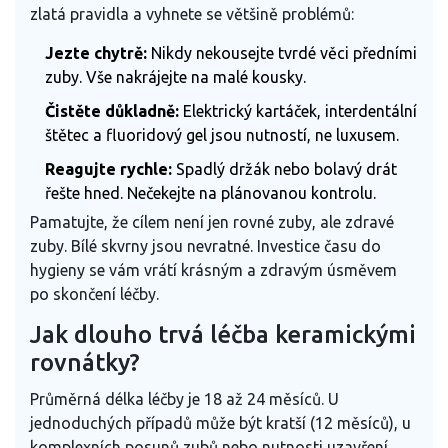
zlatá pravidla a vyhnete se většině problémů:
Jezte chytrě:
Nikdy nekousejte tvrdé věci předními
zuby. Vše nakrájejte na malé kousky.
Čistěte důkladně:
Elektrický kartáček, interdentální
štětec a fluoridový gel jsou nutností, ne luxusem.
Reagujte rychle:
Spadlý držák nebo bolavý drát
řešte hned. Nečekejte na plánovanou kontrolu.
Pamatujte, že cílem není jen rovné zuby, ale zdravé
zuby. Bílé skvrny jsou nevratné. Investice času do
hygieny se vám vrátí krásným a zdravým úsměvem
po skončení léčby.
Jak dlouho trvá léčba keramickými
rovnátky?
Průměrná délka léčby je 18 až 24 měsíců. U
jednoduchých případů může být kratší (12 měsíců), u
komplexních posunů zubů nebo nutnosti uzavření