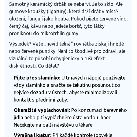
Samotný keramický držák se nebarví. Je to sklo. Ale
gumové kroužky (ligatury), které drží drát v místě
uložení, fungují jako houba. Pokud pijete červené víno,
černý čaj, kávu nebo jedete boršč, tyto látky
proniknou do mikrotrhlín gumy.
Výsledek? Vaše „neviditelná“ rovnátka získají hnědé
nebo červené puntíky. Není to škodlivé pro zdraví, ale
vizuálně to působí nehygienicky a ruší efekt
diskrétnosti. Co dělat?
Pijte přes slamínko:
U tmavých nápojů používejte
vždy slamínko a snažte se tekutinu posunout co
nejvíce dozadu v ústech, abyste minimalizovali
kontakt s předními zuby.
Okamžité vyplachování:
Po konzumaci barevného
jídla nebo pití vypláchněte ústa vodou ihned.
Nečekejte na další návštěvu u lékaře.
Výměna ligatur:
Při každé kontrole (obvykle