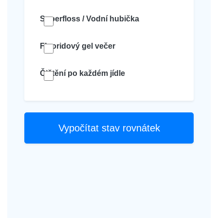
Superfloss / Vodní hubička
Fluoridový gel večer
Čištění po každém jídle
Vypočítat stav rovnátek
Výsledná analýza
Riziko poškození/zlomeniny:
--%