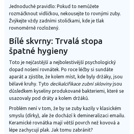
Jednoduché pravidlo: Pokud to nemůžete
rozmáčknout vidličkou, nekousejte to rovnými zuby.
Žvýkejte vždy zadními stoličkami, kde je tlak
rovnoměrně rozložený.
Bílé skvrny: Trvalá stopa
špatné hygieny
Toto je nejčastější a nejbolestivější psychologický
dopad nošení rovnátek. Po roce léčby si sundáte
aparát a zjistíte, že kolem míst, kde byly držáky, jsou
bělavé kruhy. Tyto
decikalcifikace zubní skloviny
jsou
důsledkem kyseliny produkované bakteriemi, které se
usazovaly pod dráty a kolem držáků.
Problém není v tom, že by se zuby kazily v klasickém
smyslu (dírky), ale že dochází k demineralizaci emailu.
Keramické rovnátka mají větší povrch než kovová a
lépe zachycují plak. Jak tomu zabránit?