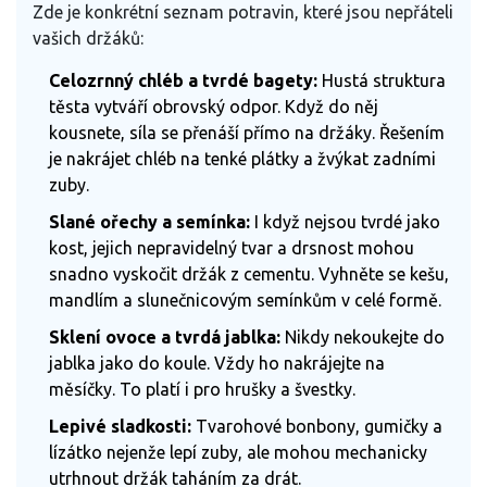
Zde je konkrétní seznam potravin, které jsou nepřáteli
vašich držáků:
Celozrnný chléb a tvrdé bagety:
Hustá struktura
těsta vytváří obrovský odpor. Když do něj
kousnete, síla se přenáší přímo na držáky. Řešením
je nakrájet chléb na tenké plátky a žvýkat zadními
zuby.
Slané ořechy a semínka:
I když nejsou tvrdé jako
kost, jejich nepravidelný tvar a drsnost mohou
snadno vyskočit držák z cementu. Vyhněte se kešu,
mandlím a slunečnicovým semínkům v celé formě.
Sklení ovoce a tvrdá jablka:
Nikdy nekoukejte do
jablka jako do koule. Vždy ho nakrájejte na
měsíčky. To platí i pro hrušky a švestky.
Lepivé sladkosti:
Tvarohové bonbony, gumičky a
lízátko nejenže lepí zuby, ale mohou mechanicky
utrhnout držák taháním za drát.