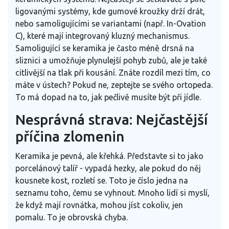
ligovanými systémy, kde gumové kroužky drží drát,
nebo samoligujícími se variantami (např. In-Ovation
C), které mají integrovaný kluzný mechanismus.
Samoligující se keramika je často méně drsná na
sliznici a umožňuje plynulejší pohyb zubů, ale je také
citlivější na tlak při kousání. Znáte rozdíl mezi tím, co
máte v ústech? Pokud ne, zeptejte se svého ortopeda.
To má dopad na to, jak pečlivě musíte být při jídle.
Nesprávná strava: Nejčastější
příčina zlomenin
Keramika je pevná, ale křehká. Představte si to jako
porcelánový talíř - vypadá hezky, ale pokud do něj
kousnete kost, rozletí se. Toto je číslo jedna na
seznamu toho, čemu se vyhnout. Mnoho lidí si myslí,
že když mají rovnátka, mohou jíst cokoliv, jen
pomalu. To je obrovská chyba.