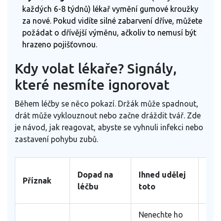
každých 6-8 týdnů) lékař vymění gumové kroužky
za nové. Pokud vidíte silné zabarvení dříve, můžete
požádat o dřívější výměnu, ačkoliv to nemusí být
hrazeno pojišťovnou.
Kdy volat lékaře? Signály,
které nesmíte ignorovat
Během léčby se něco pokazí. Držák může spadnout,
drát může vyklouznout nebo začne dráždit tvář. Zde
je návod, jak reagovat, abyste se vyhnuli infekci nebo
zastavení pohybu zubů.
Kdy
Dopad na
Ihned udělej
Příznak
zav
léčbu
toto
lék
Nenechte ho