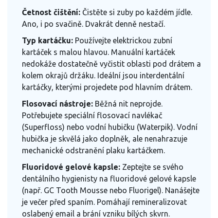
Četnost čištění:
Čistěte si zuby po každém jídle.
Ano, i po svačině. Dvakrát denně nestačí.
Typ kartáčku:
Používejte elektrickou zubní
kartáček s malou hlavou. Manuální kartáček
nedokáže dostatečně vyčistit oblasti pod drátem a
kolem okrajů držáku. Ideální jsou interdentální
kartáčky, kterými projedete pod hlavním drátem.
Flosovací nástroje:
Běžná nit neprojde.
Potřebujete speciální flosovací navlékač
(Superfloss) nebo vodní hubičku (Waterpik). Vodní
hubička je skvělá jako doplněk, ale nenahrazuje
mechanické odstranění plaku kartáčkem.
Fluoridové gelové kapsle:
Zeptejte se svého
dentálního hygienisty na fluoridové gelové kapsle
(např. GC Tooth Mousse nebo Fluorigel). Nanášejte
je večer před spaním. Pomáhají remineralizovat
oslabený email a brání vzniku bílých skvrn.