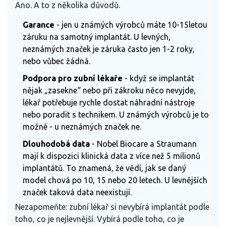
Ano. A to z několika důvodů.
Garance
- jen u známých výrobců máte 10-15letou
záruku na samotný implantát. U levných,
neznámých značek je záruka často jen 1-2 roky,
nebo vůbec žádná.
Podpora pro zubní lékaře
- když se implantát
nějak „zasekne“ nebo při zákroku něco nevyjde,
lékař potřebuje rychle dostat náhradní nástroje
nebo poradit s technikem. U známých výrobců je to
možné - u neznámých značek ne.
Dlouhodobá data
- Nobel Biocare a Straumann
mají k dispozici klinická data z více než 5 milionů
implantátů. To znamená, že vědí, jak se daný
model chová po 10, 15 nebo 20 letech. U levnějších
značek taková data neexistují.
Nezapomeňte: zubní lékař si nevybírá implantát podle
toho, co je nejlevnější. Vybírá podle toho, co je