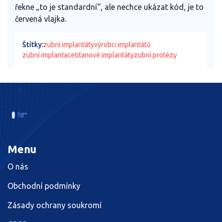
řekne „to je standardní“, ale nechce ukázat kód, je to
červená vlajka.
Štítky:
zubní implantáty
výrobci implantátů
zubní implantace
titanové implantáty
zubní protézy
Menu
O nás
Obchodní podmínky
Zásady ochrany soukromí