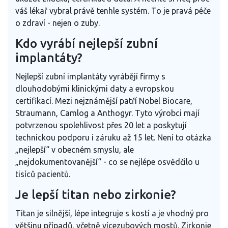
váš lékař vybral právě tenhle systém. To je pravá péče
o zdraví - nejen o zuby.
Kdo vyrábí nejlepší zubní
implantáty?
Nejlepší zubní implantáty vyrábějí firmy s
dlouhodobými klinickými daty a evropskou
certifikací. Mezi nejznámější patří Nobel Biocare,
Straumann, Camlog a Anthogyr. Tyto výrobci mají
potvrzenou spolehlivost přes 20 let a poskytují
technickou podporu i záruku až 15 let. Není to otázka
„nejlepší“ v obecném smyslu, ale
„nejdokumentovanější“ - co se nejlépe osvědčilo u
tisíců pacientů.
Je lepší titan nebo zirkonie?
Titan je silnější, lépe integruje s kostí a je vhodný pro
většinu případů, včetně vícezubových mostů. Zirkonie