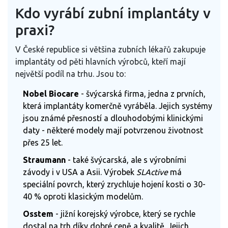
Kdo vyrábí zubní implantáty v
praxi?
V České republice si většina zubních lékařů zakupuje
implantáty od pěti hlavních výrobců, kteří mají
největší podíl na trhu. Jsou to:
Nobel Biocare
- švýcarská firma, jedna z prvních,
která implantáty komerčně vyráběla. Jejich systémy
jsou známé přesností a dlouhodobými klinickými
daty - některé modely mají potvrzenou životnost
přes 25 let.
Straumann
- také švýcarská, ale s výrobními
závody i v USA a Asii. Výrobek
SLActive
má
speciální povrch, který zrychluje hojení kosti o 30-
40 % oproti klasickým modelům.
Osstem
- jižní korejský výrobce, který se rychle
dostal na trh díky dobré ceně a kvalitě. Jejich