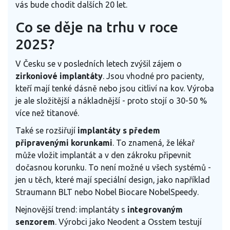
vás bude chodit dalších 20 let.
Co se děje na trhu v roce
2025?
V Česku se v posledních letech zvýšil zájem o
zirkoniové implantáty
. Jsou vhodné pro pacienty,
kteří mají tenké dásně nebo jsou citliví na kov. Výroba
je ale složitější a nákladnější - proto stojí o 30-50 %
více než titanové.
Také se rozšiřují
implantáty s předem
připravenými korunkami
. To znamená, že lékař
může vložit implantát a v den zákroku připevnit
dočasnou korunku. To není možné u všech systémů -
jen u těch, které mají speciální design, jako například
Straumann BLT nebo Nobel Biocare NobelSpeedy.
Nejnovější trend: implantáty s
integrovaným
senzorem
. Výrobci jako Neodent a Osstem testují