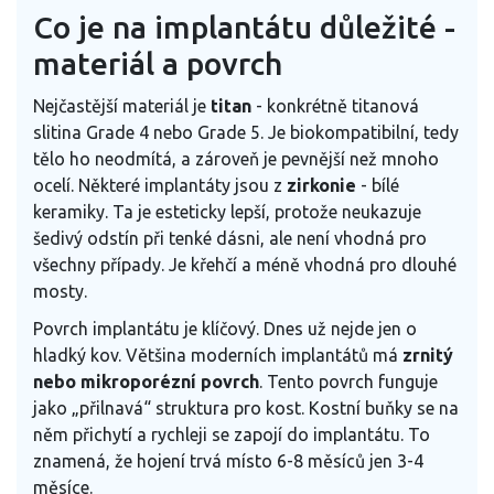
Co je na implantátu důležité -
materiál a povrch
Nejčastější materiál je
titan
- konkrétně titanová
slitina Grade 4 nebo Grade 5. Je biokompatibilní, tedy
tělo ho neodmítá, a zároveň je pevnější než mnoho
ocelí. Některé implantáty jsou z
zirkonie
- bílé
keramiky. Ta je esteticky lepší, protože neukazuje
šedivý odstín při tenké dásni, ale není vhodná pro
všechny případy. Je křehčí a méně vhodná pro dlouhé
mosty.
Povrch implantátu je klíčový. Dnes už nejde jen o
hladký kov. Většina moderních implantátů má
zrnitý
nebo mikroporézní povrch
. Tento povrch funguje
jako „přilnavá“ struktura pro kost. Kostní buňky se na
něm přichytí a rychleji se zapojí do implantátu. To
znamená, že hojení trvá místo 6-8 měsíců jen 3-4
měsíce.