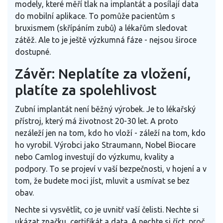
modely, které měří tlak na implantát a posílají data
do mobilní aplikace. To pomůže pacientům s
bruxismem (skřípáním zubů) a lékařům sledovat
zátěž. Ale to je ještě výzkumná fáze - nejsou široce
dostupné.
Závěr: Neplatíte za vložení,
platíte za spolehlivost
Zubní implantát není běžný výrobek. Je to lékařský
přístroj, který má životnost 20-30 let. A proto
nezáleží jen na tom, kdo ho vloží - záleží na tom, kdo
ho vyrobil. Výrobci jako Straumann, Nobel Biocare
nebo Camlog investují do výzkumu, kvality a
podpory. To se projeví v vaší bezpečnosti, v hojení a v
tom, že budete moci jíst, mluvit a usmívat se bez
obav.
Nechte si vysvětlit, co je uvnitř vaší čelisti. Nechte si
ukázat značku, certifikát a data. A nechte si říct, proč