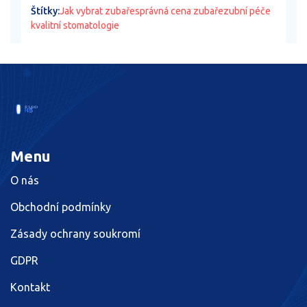
Štítky:
Jak vybrat zubaře
správná cena zubaře
zubní péče
kvalitní stomatologie
Menu
O nás
Obchodní podmínky
Zásady ochrany soukromí
GDPR
Kontakt