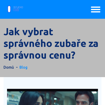
Jak vybrat
správného zubaře za
správnou cenu?
Domů
Blog