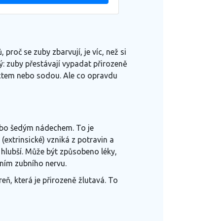
oč se zuby zbarvují, je víc, než si
jný: zuby přestávají vypadat přirozeně
s octem nebo sodou. Ale co opravdu
nebo šedým nádechem. To je
extrinsické) vzniká z potravin a
je hlubší. Může být způsobeno léky,
ením zubního nervu.
reň, která je přirozeně žlutavá. To