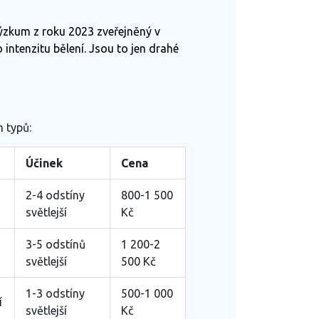
Výzkum z roku 2023 zveřejněný v
ntenzitu bělení. Jsou to jen drahé
h typů:
Účinek
Cena
2-4 odstíny
800-1 500
světlejší
Kč
3-5 odstínů
1 200-2
světlejší
500 Kč
1-3 odstíny
500-1 000
í
světlejší
Kč