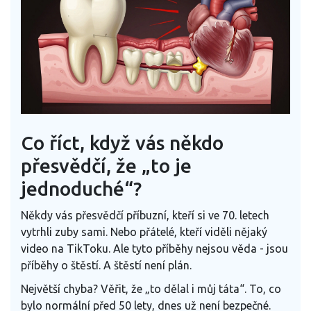
Co říct, když vás někdo
přesvědčí, že „to je
jednoduché“?
Někdy vás přesvědčí příbuzní, kteří si ve 70. letech
vytrhli zuby sami. Nebo přátelé, kteří viděli nějaký
video na TikToku. Ale tyto příběhy nejsou věda - jsou
příběhy o štěstí. A štěstí není plán.
Největší chyba? Věřit, že „to dělal i můj táta“. To, co
bylo normální před 50 lety, dnes už není bezpečné.