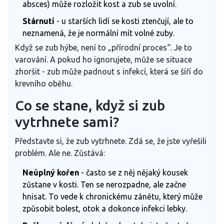
absces) může rozložit kost a zub se uvolní.
Stárnutí
- u starších lidí se kosti ztenčují, ale to
neznamená, že je normální mít volné zuby.
Když se zub hýbe, není to „přírodní proces“. Je to
varování. A pokud ho ignorujete, může se situace
zhoršit - zub může padnout s infekcí, která se šíří do
krevního oběhu.
Co se stane, když si zub
vytrhnete sami?
Představte si, že zub vytrhnete. Zdá se, že jste vyřešili
problém. Ale ne. Zůstává:
Neúplný kořen
- často se z něj nějaký kousek
zůstane v kosti. Ten se nerozpadne, ale začne
hnisat. To vede k chronickému zánětu, který může
způsobit bolest, otok a dokonce infekci lebky.