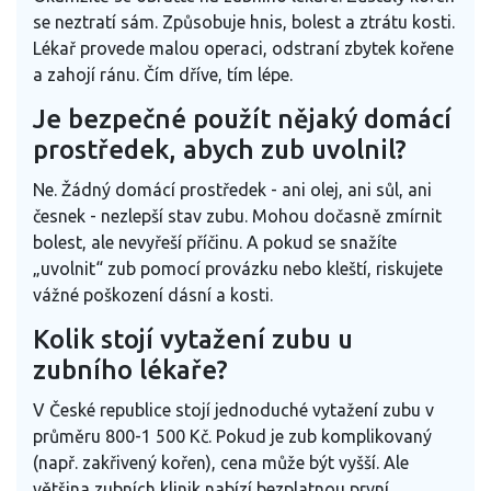
se neztratí sám. Způsobuje hnis, bolest a ztrátu kosti.
Lékař provede malou operaci, odstraní zbytek kořene
a zahojí ránu. Čím dříve, tím lépe.
Je bezpečné použít nějaký domácí
prostředek, abych zub uvolnil?
Ne. Žádný domácí prostředek - ani olej, ani sůl, ani
česnek - nezlepší stav zubu. Mohou dočasně zmírnit
bolest, ale nevyřeší příčinu. A pokud se snažíte
„uvolnit“ zub pomocí provázku nebo kleští, riskujete
vážné poškození dásní a kosti.
Kolik stojí vytažení zubu u
zubního lékaře?
V České republice stojí jednoduché vytažení zubu v
průměru 800-1 500 Kč. Pokud je zub komplikovaný
(např. zakřivený kořen), cena může být vyšší. Ale
většina zubních klinik nabízí bezplatnou první