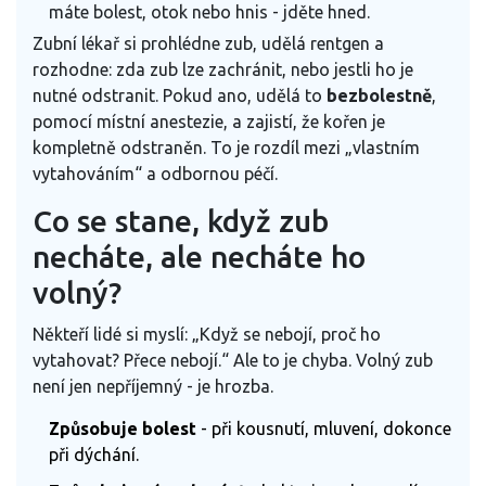
máte bolest, otok nebo hnis - jděte hned.
Zubní lékař si prohlédne zub, udělá rentgen a
rozhodne: zda zub lze zachránit, nebo jestli ho je
nutné odstranit. Pokud ano, udělá to
bezbolestně
,
pomocí místní anestezie, a zajistí, že kořen je
kompletně odstraněn. To je rozdíl mezi „vlastním
vytahováním“ a odbornou péčí.
Co se stane, když zub
necháte, ale necháte ho
volný?
Někteří lidé si myslí: „Když se nebojí, proč ho
vytahovat? Přece nebojí.“ Ale to je chyba. Volný zub
není jen nepříjemný - je hrozba.
Způsobuje bolest
- při kousnutí, mluvení, dokonce
při dýchání.