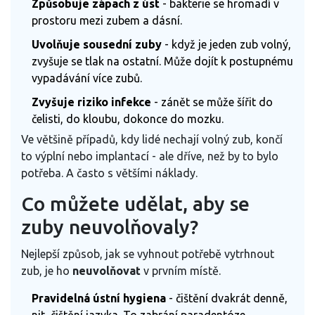
Způsobuje zápach z úst
- bakterie se hromadí v
prostoru mezi zubem a dásní.
Uvolňuje sousední zuby
- když je jeden zub volný,
zvyšuje se tlak na ostatní. Může dojít k postupnému
vypadávání více zubů.
Zvyšuje riziko infekce
- zánět se může šířit do
čelisti, do kloubu, dokonce do mozku.
Ve většině případů, kdy lidé nechají volný zub, končí
to výplní nebo implantací - ale dříve, než by to bylo
potřeba. A často s většími náklady.
Co můžete udělat, aby se
zuby neuvolňovaly?
Nejlepší způsob, jak se vyhnout potřebě vytrhnout
zub, je ho
neuvolňovat
v prvním místě.
Pravidelná ústní hygiena
- čištění dvakrát denně,
nit, čištění jazyka. To zabrání paradentóze.