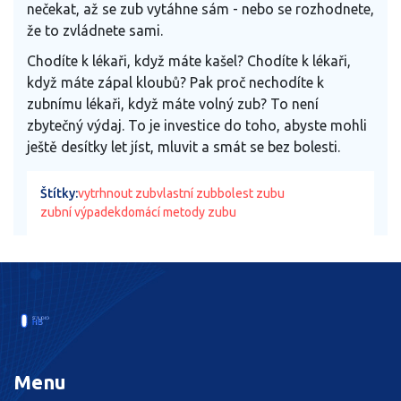
nečekat, až se zub vytáhne sám - nebo se rozhodnete,
že to zvládnete sami.
Chodíte k lékaři, když máte kašel? Chodíte k lékaři,
když máte zápal kloubů? Pak proč nechodíte k
zubnímu lékaři, když máte volný zub? To není
zbytečný výdaj. To je investice do toho, abyste mohli
ještě desítky let jíst, mluvit a smát se bez bolesti.
Štítky:
vytrhnout zub
vlastní zub
bolest zubu
zubní výpadek
domácí metody zubu
Menu