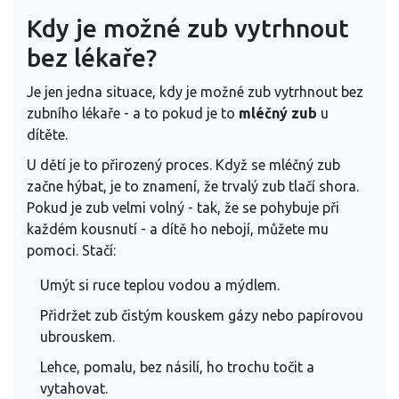
Kdy je možné zub vytrhnout
bez lékaře?
Je jen jedna situace, kdy je možné zub vytrhnout bez
zubního lékaře - a to pokud je to
mléčný zub
u
dítěte.
U dětí je to přirozený proces. Když se mléčný zub
začne hýbat, je to znamení, že trvalý zub tlačí shora.
Pokud je zub velmi volný - tak, že se pohybuje při
každém kousnutí - a dítě ho nebojí, můžete mu
pomoci. Stačí:
Umýt si ruce teplou vodou a mýdlem.
Přidržet zub čistým kouskem gázy nebo papírovou
ubrouskem.
Lehce, pomalu, bez násilí, ho trochu točit a
vytahovat.