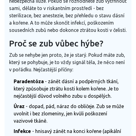
nebezpečná iluze. Pokud se rozhodnete zub vytrhnout
sami, děláte to v riskantním prostředí - bez
sterilizace, bez anestezie, bez přehledu o stavu dásní
a kořene. A to může skončit infekcí, poškozením
sousedních zubů nebo dokonce ztrátou kosti v čelisti.
Proč se zub vůbec hýbe?
Zub se nehybe jen proto, že je starý. Pokud máte zub,
který se pohybuje, je to vždy signál těla, že něco není
v pořádku. Nejčastější příčiny:
Paradentóza
- zánět dásní a podpěrných tkání,
který způsobuje ztrátu kosti kolem kořene. Je to
nejčastější důvod volného zubu u dospělých.
Úraz
- dopad, pád, náraz do obličeje. Zub se může
uvolnit i bez zlomeniny, jen kvůli poškození
vazivové tkáně.
Infekce
- hnisavý zánět na konci kořene (apikální