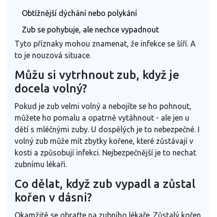
Obtížnější dýchání nebo polykání
Zub se pohybuje, ale nechce vypadnout
Tyto příznaky mohou znamenat, že infekce se šíří. A
to je nouzová situace.
Můžu si vytrhnout zub, když je
docela volný?
Pokud je zub velmi volný a nebojíte se ho pohnout,
můžete ho pomalu a opatrně vytáhnout - ale jen u
dětí s mléčnými zuby. U dospělých je to nebezpečné. I
volný zub může mít zbytky kořene, které zůstávají v
kosti a způsobují infekci. Nejbezpečnější je to nechat
zubnímu lékaři.
Co dělat, když zub vypadl a zůstal
kořen v dásni?
Okamžitě se obraťte na zubního lékaře. Zůstalý kořen