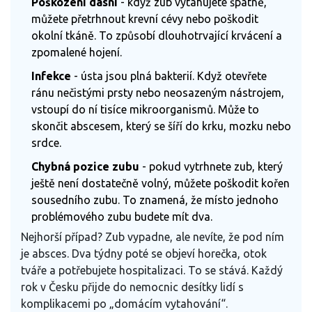
Poškození dásní
- když zub vytahujete špatně,
můžete přetrhnout krevní cévy nebo poškodit
okolní tkáně. To způsobí dlouhotrvající krvácení a
zpomalené hojení.
Infekce
- ústa jsou plná bakterií. Když otevřete
ránu nečistými prsty nebo neosazeným nástrojem,
vstoupí do ní tisíce mikroorganismů. Může to
skončit abscesem, který se šíří do krku, mozku nebo
srdce.
Chybná pozice zubu
- pokud vytrhnete zub, který
ještě není dostatečně volný, můžete poškodit kořen
sousedního zubu. To znamená, že místo jednoho
problémového zubu budete mít dva.
Nejhorší případ? Zub vypadne, ale nevíte, že pod ním
je absces. Dva týdny poté se objeví horečka, otok
tváře a potřebujete hospitalizaci. To se stává. Každý
rok v Česku přijde do nemocnic desítky lidí s
komplikacemi po „domácím vytahování“.