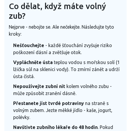
Co dělat, když máte volný
zub?
Nejprve - nebojte se. Ale nečekejte. Následujte tyto
kroky:
Nešťouchejte
- každé šťouchání zvyšuje riziko
poškození dásní a zvětšuje otok.
Vypláchněte ústa
teplou vodou s mořskou solí (1
lžička sůl na sklenici vody). To zmírní zánět a udrží
ústa čistá.
Nepoužívejte zubní nit
kolem volného zubu -
může způsobit zranění dásně.
Přestanete jíst tvrdé potraviny
na straně s
volným zubem. Jezte měkké jídlo - kaše, jogurt,
polévky.
Navštivte zubního lékaře do 48 hodin
. Pokud