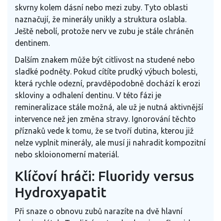
skvrny kolem dásní nebo mezi zuby. Tyto oblasti
naznačují, že minerály unikly a struktura oslabla.
Ještě nebolí, protože nerv ve zubu je stále chráněn
dentinem.
Dalším znakem může být citlivost na studené nebo
sladké podněty. Pokud cítíte prudký výbuch bolesti,
která rychle odezní, pravděpodobně dochází k erozi
skloviny a odhalení dentinu. V této fázi je
remineralizace stále možná, ale už je nutná aktivnější
intervence než jen změna stravy. Ignorování těchto
příznaků vede k tomu, že se tvoří dutina, kterou již
nelze vyplnit minerály, ale musí ji nahradit kompozitní
nebo skloionomerní materiál.
Klíčoví hráči: Fluoridy versus
Hydroxyapatit
Při snaze o obnovu zubů narazíte na dvě hlavní