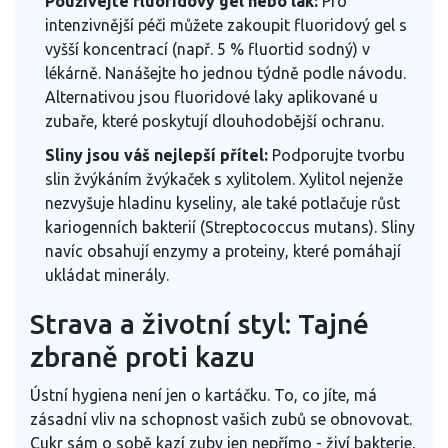
Používejte fluoridový gel nebo lak:
Pro
intenzivnější péči můžete zakoupit fluoridový gel s
vyšší koncentrací (např. 5 % fluortid sodný) v
lékárně. Nanášejte ho jednou týdně podle návodu.
Alternativou jsou fluoridové laky aplikované u
zubaře, které poskytují dlouhodobější ochranu.
Sliny jsou váš nejlepší přítel:
Podporujte tvorbu
slin žvýkáním žvýkaček s xylitolem. Xylitol nejenže
nezvyšuje hladinu kyseliny, ale také potlačuje růst
kariogenních bakterií (Streptococcus mutans). Sliny
navíc obsahují enzymy a proteiny, které pomáhají
ukládat minerály.
Strava a životní styl: Tajné
zbraně proti kazu
Ústní hygiena není jen o kartáčku. To, co jíte, má
zásadní vliv na schopnost vašich zubů se obnovovat.
Cukr sám o sobě kazí zuby jen nepřímo - živí bakterie,