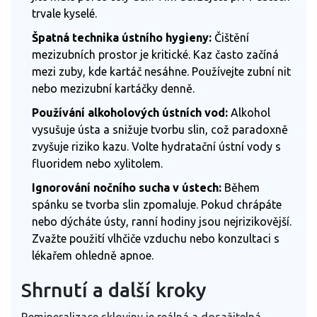
trvale kyselé.
Špatná technika ústního hygieny:
Čištění
mezizubních prostor je kritické. Kaz často začíná
mezi zuby, kde kartáč nesáhne. Používejte zubní nit
nebo mezizubní kartáčky denně.
Používání alkoholových ústních vod:
Alkohol
vysušuje ústa a snižuje tvorbu slin, což paradoxně
zvyšuje riziko kazu. Volte hydratační ústní vody s
fluoridem nebo xylitolem.
Ignorování nočního sucha v ústech:
Během
spánku se tvorba slin zpomaluje. Pokud chrápáte
nebo dýcháte ústy, ranní hodiny jsou nejrizikovější.
Zvažte použití vlhčiče vzduchu nebo konzultaci s
lékařem ohledně apnoe.
Shrnutí a další kroky
Remineralizace skloviny je reálná a dosažitelná,