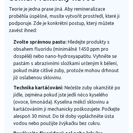
Teorie je jedna praxe jiná. Aby remineralizace
proběhla úspěšně, musíte vytvořit prostředí, které ji
podporuje. Zde je konkrétní postup, který můžete
zavést ihned:
Zvolte správnou pastu:
Hledejte produkty s
obsahem fluoridu (minimálně 1450 ppm pro
dospělé) nebo nano-hydroxyapatitu. Vyhněte se
pastám s abrazivními složkami určeným k bělení,
pokud máte citlivé zuby, protože mohou drhnout
již oslabenou sklovinu.
Technika kartáčování:
Nečešte zuby okamžitě po
jídle, zejména pokud jste jedli něco kyselého
(ovoce, limonáda). Kyselina měkčí sklovinu a
kartáčováním ji mechanicky poškozujete. Počkejte
alespoň 30 minut. Do té doby vypláchněte ústa
vodou nebo použijte žvýkačku bez cukru.