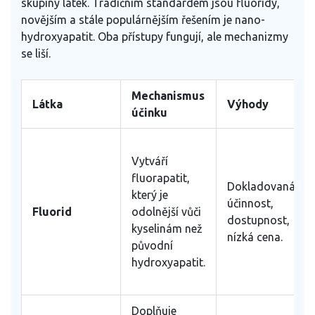
skupiny látek. Tradičním standardem jsou fluoridy,
novějším a stále populárnějším řešením je nano-
hydroxyapatit. Oba přístupy fungují, ale mechanizmy
se liší.
Mechanismus
Látka
Výhody
účinku
Vytváří
fluorapatit,
Dokladovaná
který je
účinnost,
Fluorid
odolnější vůči
dostupnost,
kyselinám než
nízká cena.
původní
hydroxyapatit.
Doplňuje