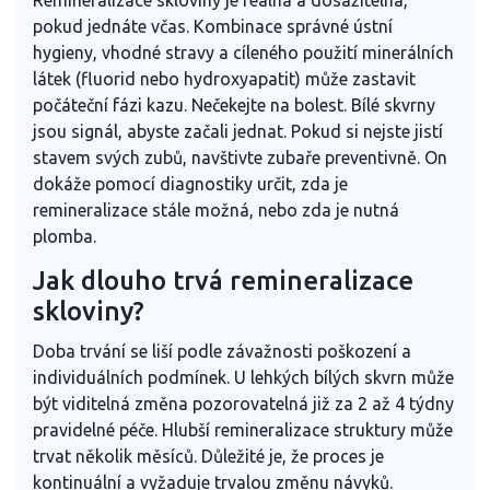
pokud jednáte včas. Kombinace správné ústní
hygieny, vhodné stravy a cíleného použití minerálních
látek (fluorid nebo hydroxyapatit) může zastavit
počáteční fázi kazu. Nečekejte na bolest. Bílé skvrny
jsou signál, abyste začali jednat. Pokud si nejste jistí
stavem svých zubů, navštivte zubaře preventivně. On
dokáže pomocí diagnostiky určit, zda je
remineralizace stále možná, nebo zda je nutná
plomba.
Jak dlouho trvá remineralizace
skloviny?
Doba trvání se liší podle závažnosti poškození a
individuálních podmínek. U lehkých bílých skvrn může
být viditelná změna pozorovatelná již za 2 až 4 týdny
pravidelné péče. Hlubší remineralizace struktury může
trvat několik měsíců. Důležité je, že proces je
kontinuální a vyžaduje trvalou změnu návyků.