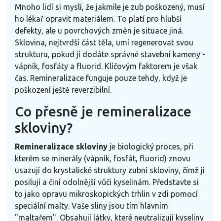
Mnoho lidí si myslí, že jakmile je zub poškozený, musí
ho lékař opravit materiálem. To platí pro hlubší
defekty, ale u povrchových změn je situace jiná.
Sklovina, nejtvrdší část těla, umí regenerovat svou
strukturu, pokud jí dodáte správné stavební kameny -
vápník, fosfáty a fluorid. Klíčovým faktorem je však
čas. Remineralizace funguje pouze tehdy, když je
poškození ještě reverzibilní.
Co přesně je remineralizace
skloviny?
Remineralizace skloviny
je
biologický proces, při
kterém se minerály (vápník, fosfát, fluorid) znovu
usazují do krystalické struktury zubní skloviny, čímž ji
posilují a činí odolnější vůči kyselinám
.
Představte si
to jako opravu mikroskopických trhlin v zdi pomocí
speciální malty. Vaše sliny jsou tím hlavním
"maltařem". Obsahují látky, které neutralizují kyseliny