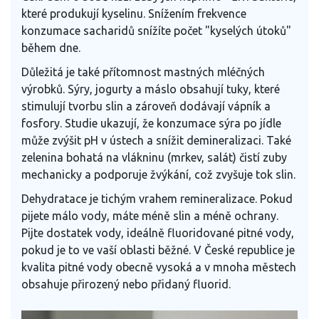
které produkují kyselinu. Snížením frekvence
konzumace sacharidů snížíte počet "kyselých útoků"
během dne.
Důležitá je také přítomnost mastných mléčných
výrobků. Sýry, jogurty a máslo obsahují tuky, které
stimulují tvorbu slin a zároveň dodávají vápník a
fosfory. Studie ukazují, že konzumace sýra po jídle
může zvýšit pH v ústech a snížit demineralizaci. Také
zelenina bohatá na vlákninu (mrkev, salát) čistí zuby
mechanicky a podporuje žvýkání, což zvyšuje tok slin.
Dehydratace je tichým vrahem remineralizace. Pokud
pijete málo vody, máte méně slin a méně ochrany.
Pijte dostatek vody, ideálně fluoridované pitné vody,
pokud je to ve vaší oblasti běžné. V České republice je
kvalita pitné vody obecně vysoká a v mnoha městech
obsahuje přirozený nebo přidaný fluorid.