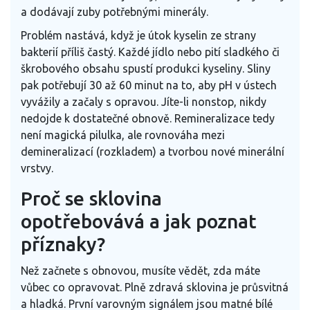
a dodávají zuby potřebnými minerály.
Problém nastává, když je útok kyselin ze strany
bakterií příliš častý. Každé jídlo nebo pití sladkého či
škrobového obsahu spustí produkci kyseliny. Sliny
pak potřebují 30 až 60 minut na to, aby pH v ústech
vyvážily a začaly s opravou. Jíte-li nonstop, nikdy
nedojde k dostatečné obnově. Remineralizace tedy
není magická pilulka, ale rovnováha mezi
demineralizací (rozkladem) a tvorbou nové minerální
vrstvy.
Proč se sklovina
opotřebovává a jak poznat
příznaky?
Než začnete s obnovou, musíte vědět, zda máte
vůbec co opravovat. Plně zdravá sklovina je průsvitná
a hladká. První varovným signálem jsou matné bílé