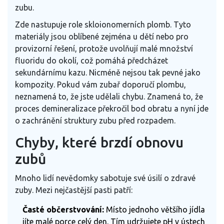
zubu.
Zde nastupuje role
skloionomerních plomb
. Tyto
materiály jsou oblíbené zejména u dětí nebo pro
provizorní řešení, protože uvolňují malé množství
fluoridu do okolí, což pomáhá předcházet
sekundárnímu kazu. Nicméně nejsou tak pevné jako
kompozity. Pokud vám zubař doporučí plombu,
neznamená to, že jste udělali chybu. Znamená to, že
proces demineralizace překročil bod obratu a nyní jde
o zachránění struktury zubu před rozpadem.
Chyby, které brzdí obnovu
zubů
Mnoho lidí nevědomky sabotuje své úsilí o zdravé
zuby. Mezi nejčastější pasti patří:
Časté občerstvování:
Místo jednoho většího jídla
jíte malé porce celý den. Tím udržujete pH v ústech