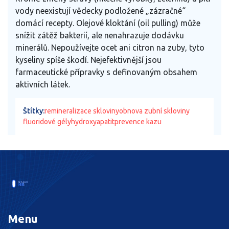
vody neexistují vědecky podložené „zázračné“
domácí recepty. Olejové kloktání (oil pulling) může
snížit zátěž bakterií, ale nenahrazuje dodávku
minerálů. Nepoužívejte ocet ani citron na zuby, tyto
kyseliny spíše škodí. Nejefektivnější jsou
farmaceutické přípravky s definovaným obsahem
aktivních látek.
Štítky:
remineralizace skloviny
obnova zubní skloviny
fluoridové gély
hydroxyapatit
prevence kazu
Menu