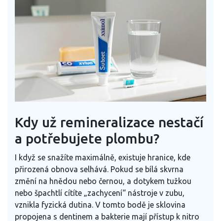
Kdy už remineralizace nestačí
a potřebujete plombu?
I když se snažíte maximálně, existuje hranice, kde
přirozená obnova selhává. Pokud se bílá skvrna
změní na hnědou nebo černou, a dotykem tužkou
nebo špachtlí cítíte „zachycení“ nástroje v zubu,
vznikla fyzická dutina. V tomto bodě je sklovina
propojena s dentinem a bakterie mají přístup k nitro