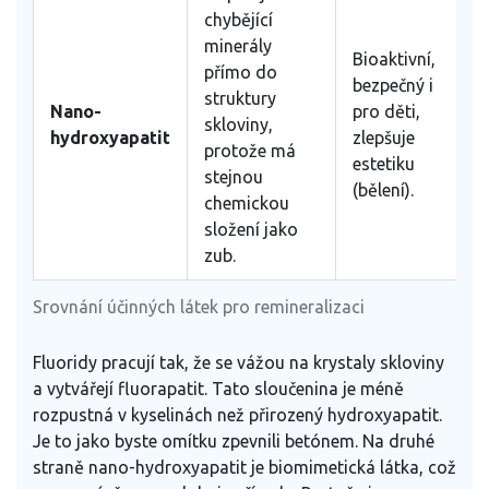
chybějící
minerály
Bioaktivní,
přímo do
bezpečný i
struktury
Nano-
pro děti,
skloviny,
hydroxyapatit
zlepšuje
protože má
estetiku
stejnou
(bělení).
chemickou
složení jako
zub.
Srovnání účinných látek pro remineralizaci
Fluoridy pracují tak, že se vážou na krystaly skloviny
a vytvářejí fluorapatit. Tato sloučenina je méně
rozpustná v kyselinách než přirozený hydroxyapatit.
Je to jako byste omítku zpevnili betónem. Na druhé
straně nano-hydroxyapatit je biomimetická látka, což