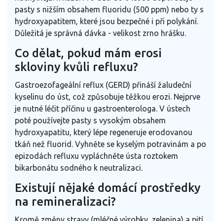
pasty s nižším obsahem fluoridu (500 ppm) nebo ty s
hydroxyapatitem, které jsou bezpečné i při polykání.
Důležitá je správná dávka - velikost zrno hrášku.
Co dělat, pokud mám erosi
skloviny kvůli refluxu?
Gastroezofageální reflux (GERD) přináší žaludeční
kyselinu do úst, což způsobuje těžkou erozi. Nejprve
je nutné léčit příčinu u gastroenterologa. V ústech
poté používejte pasty s vysokým obsahem
hydroxyapatitu, který lépe regeneruje erodovanou
tkáň než fluorid. Vyhněte se kyselým potravinám a po
epizodách refluxu vypláchněte ústa roztokem
bikarbonátu sodného k neutralizaci.
Existují nějaké domácí prostředky
na remineralizaci?
Kromě změny stravy (mléčné výrobky, zelenina) a pití