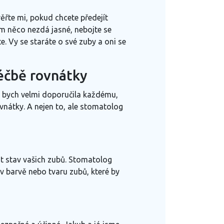
řte mi, pokud chcete předejít
m něco nezdá jasné, nebojte se
. Vy se staráte o své zuby a oni se
éčbě rovnátky
ou bych velmi doporučila každému,
ovnátky. A nejen to, ale stomatolog
vat stav vašich zubů. Stomatolog
v barvě nebo tvaru zubů, které by