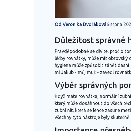
Od Veronika Dvořáková
6 srpna 20
Důležitost správné h
Pravděpodobně se divíte, proč o tom 
léčby rovnátky, může mít obrovský d
hygiena může způsobit zánět dásní a
mi Jakub - můj muž - zavedl rovnátka
Výběr správných pom
Když máte rovnátka, normální zubní 
který může dosáhnout do všech těch 
zubní nit, která se lehce zasune mez
všechny tyto nástroje byly skutečn
Importance přesnéh