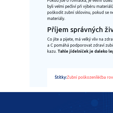
Pokud jde o rovnátka, je velmi důlež
byli velmi pečliví při výběru mater
poškodit zubní sklovinu, pokud se n
materiály.
Příjem správných ži
Co jíte a pijete, má velký vliv na z
a C pomáhá podporovat zdraví zubů 
kazu.
Tahle jídelníček je daleko l
Štítky:
Zubní poškození
léčba ro