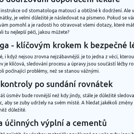
instrukce od stomatologa matoucí a obtížné k dodržení. Ale vě
tky, je velmi důležité je následovat na písmeno. Pokud se vá
 vám pomohl a je radosti ho otravovat všemi dotazy, které máte
li tu nejlepší péči, jakou můžete?
ga - klíčovým krokem k bezpečné l
 i když nejsou zrovna nejzábavnější. je to jedna z věcí, kter
v je klíčová, sledování procesu a úpravy jsou součástí léčby r
koli počínající problémy, než se stanou vážnými.
kontroly po sundání rovnátek
váš úsměv bude rovnější než kdy jindy, stále je důležité sledo
c, aby se zuby udržely na svém místě. A hledat jakékoli změny 
ěž důležité.
a účinných výplní a cementů