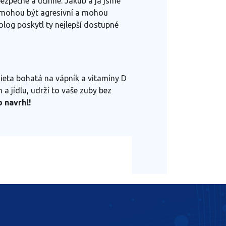
bezpečné a účinné. Jakub a já jsme
la mohou být agresivní a mohou
olog poskytl ty nejlepší dostupné
 Dieta bohatá na vápník a vitamíny D
 jídlu, udrží to vaše zuby bez
b navrhl!