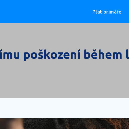
Plat primáře
nímu poškození během 