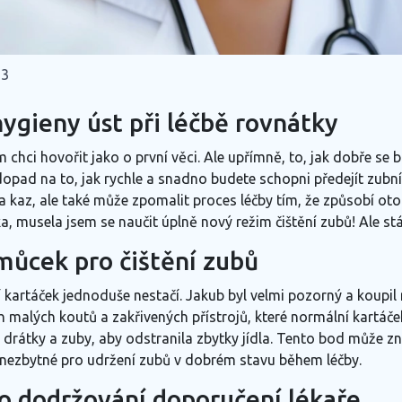
23
ygieny úst při léčbě rovnátky
chci hovořit jako o první věci. Ale upřímně, to, jak dobře se
opad na to, jak rychle a snadno budete schopni předejít zubn
 kaz, ale také může zpomalit proces léčby tím, že způsobí oto
, musela jsem se naučit úplně nový režim čištění zubů! Ale stá
ůcek pro čištění zubů
kartáček jednoduše nestačí. Jakub byl velmi pozorný a koupil 
malých koutů a zakřivených přístrojů, které normální kartáče
i drátky a zuby, aby odstranila zbytky jídla. Tento bod může zn
ě nezbytné pro udržení zubů v dobrém stavu během léčby.
o dodržování doporučení lékaře