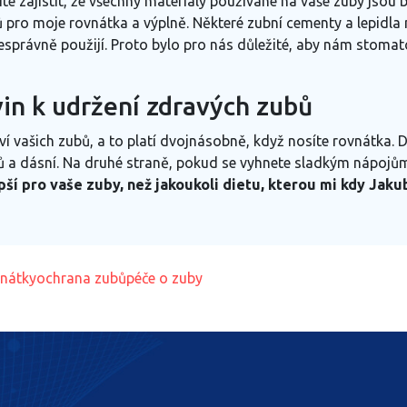
ité zajistit, že všechny materiály používané na vaše zuby jsou 
iálů pro moje rovnátka a výplně. Některé zubní cementy a lepid
esprávně použijí. Proto bylo pro nás důležité, aby nám stomat
vin k udržení zdravých zubů
draví vašich zubů, a to platí dvojnásobně, když nosíte rovnátka.
a dásní. Na druhé straně, pokud se vyhnete sladkým nápojům a
epší pro vaše zuby, než jakoukoli dietu, kterou mi kdy Jaku
vnátky
ochrana zubů
péče o zuby