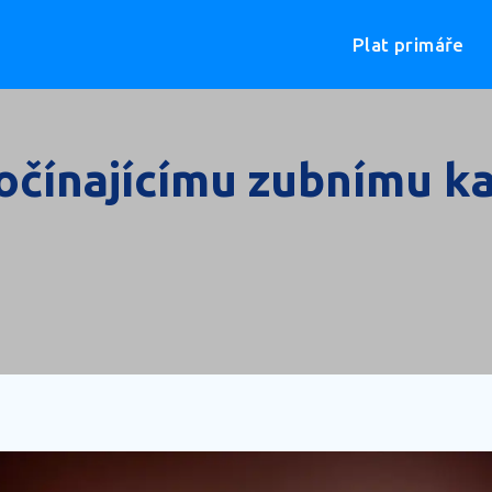
Plat primáře
očínajícímu zubnímu ka