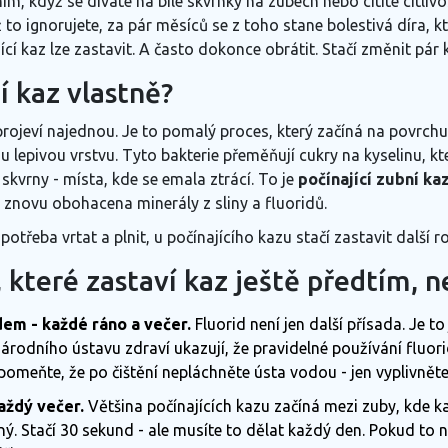
m, když se díváte na bílé skvrnky na zubech nebo cítíte citlivo
yž to ignorujete, za pár měsíců se z toho stane bolestivá díra, 
ící kaz lze zastavit. A často dokonce obrátit. Stačí změnit pá
í kaz vlastně?
e projeví najednou. Je to pomalý proces, který začíná na povrc
nkou lepivou vrstvu. Tyto bakterie přeměňují cukry na kyselinu, 
skvrny - místa, kde se emala ztrácí. To je
počínající zubní ka
t znovu obohacena minerály z sliny a fluoridů
.
otřeba vrtat a plnit, u počínajícího kazu stačí zastavit další ro
 které zastaví kaz ještě předtím, n
dem - každé ráno a večer.
Fluorid není jen další přísada. Je t
árodního ústavu zdraví
ukazují, že pravidelné používání fluori
pomeňte, že po čištění nepláchněte ústa vodou - jen vyplivněte
aždý večer.
Většina počínajících kazu začíná mezi zuby, kde 
ý. Stačí 30 sekund - ale musíte to dělat každý den. Pokud to n