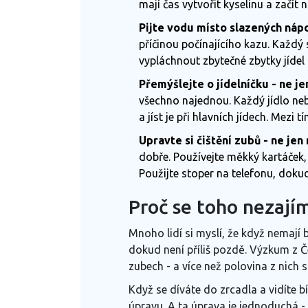
mají čas vytvořit kyselinu a začít ni
Pijte vodu místo slazených nápo
příčinou počínajícího kazu. Každý 
vypláchnout zbytečné zbytky jídel
Přemýšlejte o jídelníčku - ne jen
všechno najednou. Každý jídlo neb
a jíst je při hlavních jídech. Mezi tí
Upravte si čištění zubů - ne jen 
dobře. Používejte měkký kartáček, 
Použijte stoper na telefonu, doku
Proč se toho nezajím
Mnoho lidí si myslí, že když nemají b
dokud není příliš pozdě. Výzkum z
Č
zubech - a více než polovina z nich 
Když se díváte do zrcadla a vidíte bí
úpravu. A ta úprava je jednoduchá -