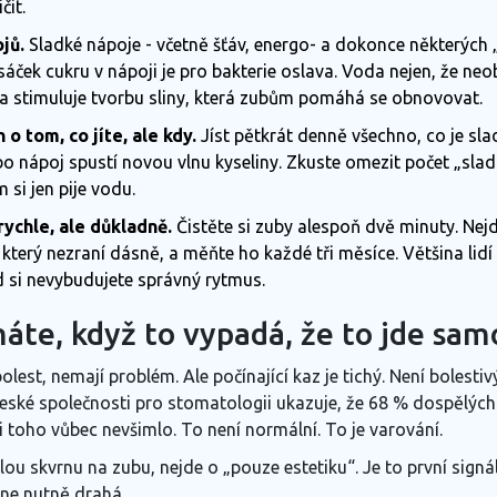
čit.
jů.
Sladké nápoje - včetně šťáv, energo- a dokonce některých 
sáček cukru v nápoji je pro bakterie oslava. Voda nejen, že ne
 a stimuluje tvorbu sliny, která zubům pomáhá se obnovovat.
 o tom, co jíte, ale kdy.
Jíst pětkrát denně všechno, co je slad
o nápoj spustí novou vlnu kyseliny. Zkuste omezit počet „sla
m si jen pije vodu.
rychle, ale důkladně.
Čistěte si zuby alespoň dvě minuty. Nejde
který nezraní dásně, a měňte ho každé tři měsíce. Většina lidí č
d si nevybudujete správný rytmus.
áte, když to vypadá, že to jde sam
olest, nemají problém. Ale počínající kaz je tichý. Není bolesti
eské společnosti pro stomatologii
ukazuje, že 68 % dospělých
si toho vůbec nevšimlo. To není normální. To je varování.
lou skvrnu na zubu, nejde o „pouze estetiku“. Je to první signá
 ne nutně drahá.