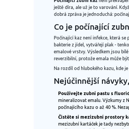
Počínající zubní kaz
není překvapení
ještě díra, ale už je to varování. Kd
dobrá zpráva je jednoduchá: počínaj
Co je počínající zubn
Počínající kaz není infekce, která s
bakterie z jídel, vytvářejí plak - te
emalové vrstvy. Výsledkem jsou bílé 
reverzibilní, protože emala může bý
Na rozdíl od hlubokého kazu, kde je p
Nejúčinnější návyky,
Používejte zubní pastu s fluori
mineralizovat emalu. Výzkumy z
N
počínajícího kazu o až 40 %. Neza
Čistěte si mezizubní prostory k
mezizubní kartáček je tady nezbytn