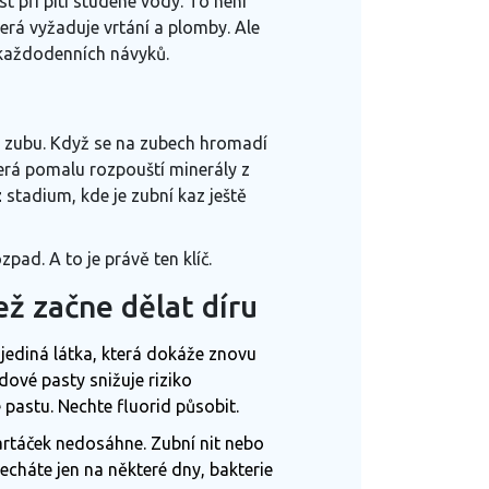
st při pítí studené vody. To není
která vyžaduje vrtání a plomby. Ale
r každodenních návyků.
hu zubu. Když se na zubech hromadí
která pomalu rozpouští minerály z
z
stadium, kde je zubní kaz ještě
zpad. A to je právě ten klíč.
ež začne dělat díru
o jediná látka, která dokáže znovu
dové pasty snižuje riziko
 pastu. Nechte fluorid působit.
kartáček nedosáhne.
Zubní nit
nebo
echáte jen na některé dny, bakterie