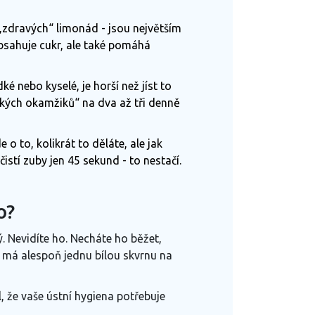
„zdravých“ limonád - jsou největším
obsahuje cukr, ale také pomáhá
ké nebo kyselé, je horší než jíst to
dkých okamžiků“ na dva až tři denně
 o to, kolikrát to děláte, ale jak
istí zuby jen 45 sekund - to nestačí.
o?
vý. Nevidíte ho. Necháte ho běžet,
 má alespoň jednu bílou skvrnu na
l, že vaše ústní hygiena potřebuje