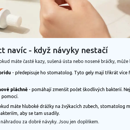
 navíc - když návyky nestačí
okud máte časté kazy, sušená ústa nebo nosené bráčky, může b
oridu
- předepisuje ho stomatolog. Tyto gely mají třikrát více
nové pláchně
- pomáhají zmenšit počet škodlivých bakterií. N
u pomocí.
okud máte hluboké drážky na žvýkacích zubech, stomatolog mů
akteriím, aby se tam usadily.
náhradou za dobré návyky. Jsou jen doplňkem.