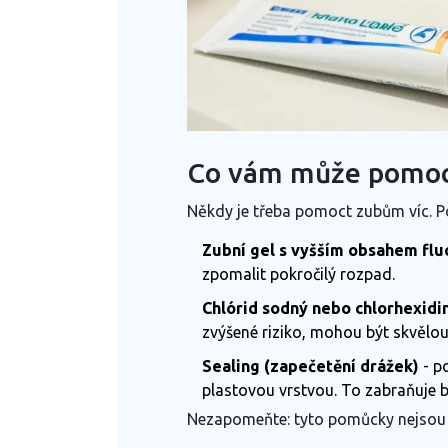
Co vám může pomoct
Někdy je třeba pomoct zubům víc. P
Zubní gel s vyšším obsahem flu
zpomalit pokročilý rozpad.
Chlórid sodný nebo chlorhexidi
zvýšené riziko, mohou být skvělo
Sealing (zapečetění drážek)
- p
plastovou vrstvou. To zabraňuje b
Nezapomeňte: tyto pomůcky nejsou 