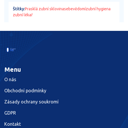
Štítky:
Prasklá zubní sklovina
sebevědomí
zubní hygiena
zubní lékař
Menu
O nás
Obchodní podmínky
Zásady ochrany soukromí
GDPR
Kontakt