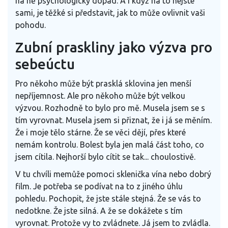
na ně psychologický dopad. A i když na to nejste
sami, je těžké si představit, jak to může ovlivnit vaši
pohodu.
Zubní praskliny jako výzva pro
sebeúctu
Pro někoho může být prasklá sklovina jen menší
nepříjemnost. Ale pro někoho může být velkou
výzvou. Rozhodně to bylo pro mě. Musela jsem se s
tím vyrovnat. Musela jsem si přiznat, že i já se měním.
Že i moje tělo stárne. Že se věci dějí, přes které
nemám kontrolu. Bolest byla jen malá část toho, co
jsem cítila. Nejhorší bylo cítit se tak... choulostivě.
V tu chvíli memůže pomoci sklenička vína nebo dobrý
film. Je potřeba se podívat na to z jiného úhlu
pohledu. Pochopit, že jste stále stejná. Že se vás to
nedotkne. Že jste silná. A že se dokážete s tím
vyrovnat. Protože vy to zvládnete. Já jsem to zvládla.