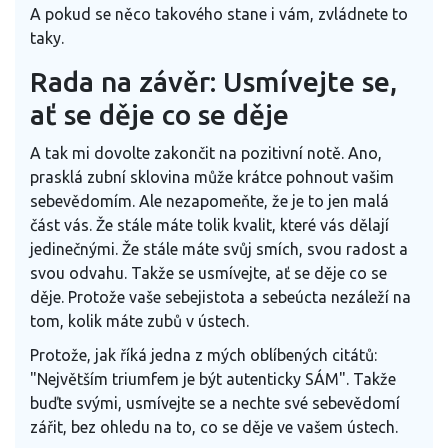
A pokud se něco takového stane i vám, zvládnete to
taky.
Rada na závěr: Usmívejte se,
ať se děje co se děje
A tak mi dovolte zakončit na pozitivní notě. Ano,
prasklá zubní sklovina může krátce pohnout vašim
sebevědomím. Ale nezapomeňte, že je to jen malá
část vás. Že stále máte tolik kvalit, které vás dělají
jedinečnými. Že stále máte svůj smích, svou radost a
svou odvahu. Takže se usmívejte, ať se děje co se
děje. Protože vaše sebejistota a sebeúcta nezáleží na
tom, kolik máte zubů v ústech.
Protože, jak říká jedna z mých oblíbených citátů:
"Největším triumfem je být autenticky SÁM". Takže
buďte svými, usmívejte se a nechte své sebevědomí
zářit, bez ohledu na to, co se děje ve vašem ústech.