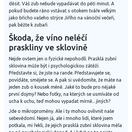
děsit. Váš zub nebude vypadávat do pěti minut. A
pokud budete ráno vstávat s otokem tváře velkým
jako břicho vašeho strýce Jiřího na vánoční večeři,
pak běžte k zubaři.
Škoda, že víno neléčí
praskliny ve sklovině
Nejde ovšem jen o fyzické nepohodlí. Prasklá zubní
sklovina může být i psychologickou zátěží.
Představte si, že jste na rande. Představujete se,
povídáte, smějete se. A pak si uvědomíte, že máte na
jeden zub o kousek méně. Jaké to bude pro nějaké
první dojmy? Nebo fotky, na kterých se usmíváte od
ucha k uchu, teď mohou vypadat mírně... jiných?
Jde o mikroproměny. Ale i ty mohou ovlivnit naše
sebevědomí. Nejen já, ale i mnoho lidí, které jsem
potkala, mi řekli, že jejich prasklá zubní sklovina měla