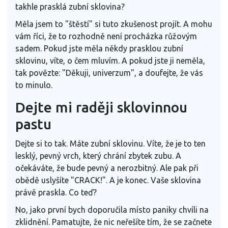
takhle prasklá zubní sklovina?
Měla jsem to "štěstí" si tuto zkušenost projít. A mohu
vám říci, že to rozhodně není procházka růžovým
sadem. Pokud jste měla někdy prasklou zubní
sklovinu, víte, o čem mluvím. A pokud jste ji neměla,
tak povězte: "Děkuji, univerzum", a doufejte, že vás
to minulo.
Dejte mi raději sklovinnou
pastu
Dejte si to tak. Máte zubní sklovinu. Víte, že je to ten
lesklý, pevný vrch, který chrání zbytek zubu. A
očekáváte, že bude pevný a nerozbitný. Ale pak při
obědě uslyšíte "CRACK!". A je konec. Vaše sklovina
právě praskla. Co teď?
No, jako první bych doporučila místo paniky chvíli na
zklidnění. Pamatujte, že nic neřešíte tím, že se začnete