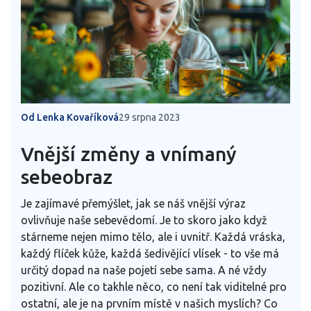
Od Lenka Kovaříková
29 srpna 2023
Vnější změny a vnímaný
sebeobraz
Je zajímavé přemýšlet, jak se náš vnější výraz
ovlivňuje naše sebevědomí. Je to skoro jako když
stárneme nejen mimo tělo, ale i uvnitř. Každá vráska,
každý flíček kůže, každá šedivějící vlísek - to vše má
určitý dopad na naše pojetí sebe sama. A né vždy
pozitivní. Ale co takhle něco, co není tak viditelné pro
ostatní, ale je na prvním místě v našich myslích? Co