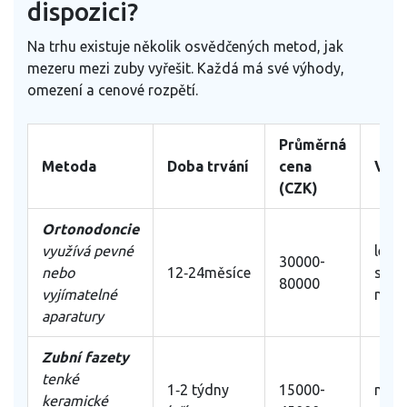
dispozici?
Na trhu existuje několik osvědčených metod, jak
mezeru mezi zuby vyřešit. Každá má své výhody,
omezení a cenové rozpětí.
Průměrná
Metoda
Doba trvání
cena
Vho
(CZK)
Ortonodoncie
využívá pevné
lehk
30000-
nebo
12‑24měsíce
stře
80000
vyjímatelné
meze
aparatury
Zubní fazety
tenké
1‑2 týdny
15000-
menš
keramické