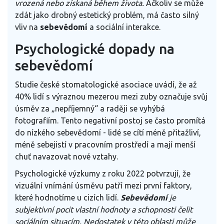
vrozená nebo získaná během života.
Ačkoliv se může
zdát jako drobný estetický problém, má často silný
vliv na
sebevědomí
a sociální interakce.
Psychologické dopady na
sebevědomí
Studie české stomatologické asociace uvádí, že až
40% lidí s výraznou mezerou mezi zuby označuje svůj
úsměv za „nepříjemný“ a raději se vyhýbá
fotografiím. Tento negativní postoj se často promítá
do nízkého sebevědomí - lidé se cítí méně přitažliví,
méně sebejistí v pracovním prostředí a mají menší
chuť navazovat nové vztahy.
Psychologické výzkumy z roku 2022 potvrzují, že
vizuální vnímání úsměvu patří mezi první faktory,
které hodnotíme u cizích lidí.
Sebevědomí
je
subjektivní pocit vlastní hodnoty a schopnosti čelit
sociálním situacím
. Nedostatek v této oblasti může