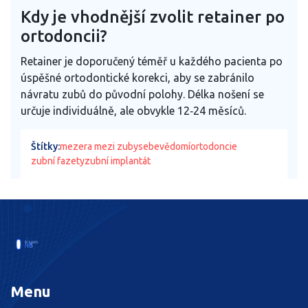
Kdy je vhodnější zvolit retainer po
ortodoncii?
Retainer je doporučený téměř u každého pacienta po
úspěšné ortodontické korekci, aby se zabránilo
návratu zubů do původní polohy. Délka nošení se
určuje individuálně, ale obvykle 12‑24 měsíců.
Štítky:
mezera mezi zuby
sebevědomí
ortodoncie
zubní fazety
zubní implantát
Menu