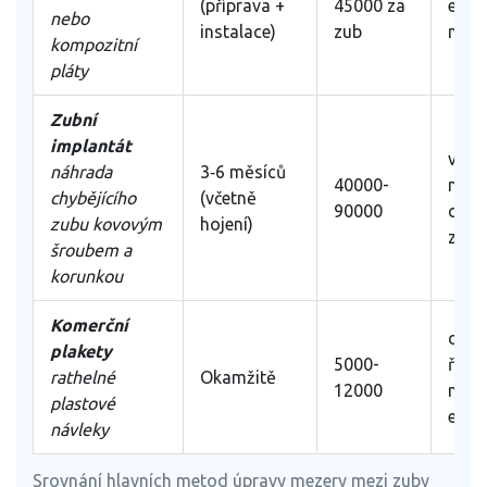
(příprava +
45000 za
estet
nebo
instalace)
zub
nedo
kompozitní
pláty
Zubní
implantát
větší
náhrada
3‑6 měsíců
40000-
meze
chybějícího
(včetně
90000
chybě
zubu kovovým
hojení)
zub
šroubem a
korunkou
Komerční
doča
plakety
5000-
řešen
rathelné
Okamžitě
12000
mén
plastové
estet
návleky
Srovnání hlavních metod úpravy mezery mezi zuby