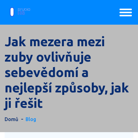
Jak mezera mezi
zuby ovlivňuje
sebevědomí a
nejlepší způsoby, jak
ji řešit
Domů
Blog