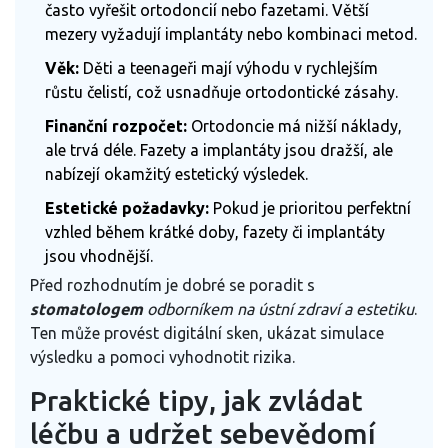
často vyřešit ortodoncií nebo fazetami. Větší
mezery vyžadují implantáty nebo kombinaci metod.
Věk:
Děti a teenageři mají výhodu v rychlejším
růstu čelistí, což usnadňuje ortodontické zásahy.
Finanční rozpočet:
Ortodoncie má nižší náklady,
ale trvá déle. Fazety a implantáty jsou dražší, ale
nabízejí okamžitý estetický výsledek.
Estetické požadavky:
Pokud je prioritou perfektní
vzhled během krátké doby, fazety či implantáty
jsou vhodnější.
Před rozhodnutím je dobré se poradit s
stomatologem
odborníkem na ústní zdraví a estetiku
.
Ten může provést digitální sken, ukázat simulace
výsledku a pomoci vyhodnotit rizika.
Praktické tipy, jak zvládat
léčbu a udržet sebevědomí