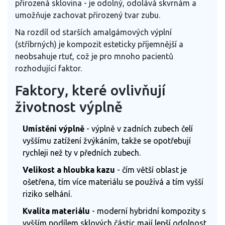
přirozená sklovina - je odolný, odolává skvrnám a
umožňuje zachovat přirozený tvar zubu.
Na rozdíl od starších amalgámových výplní
(stříbrných) je kompozit esteticky příjemnější a
neobsahuje rtuť, což je pro mnoho pacientů
rozhodující faktor.
Faktory, které ovlivňují
životnost výplně
Umístění výplně
- výplně v zadních zubech čelí
vyššímu zatížení žvýkáním, takže se opotřebují
rychleji než ty v předních zubech.
Velikost a hloubka kazu
- čím větší oblast je
ošetřena, tím více materiálu se používá a tím vyšší
riziko selhání.
Kvalita materiálu
- moderní hybridní kompozity s
vyšším podílem sklových částic mají lepší odolnost