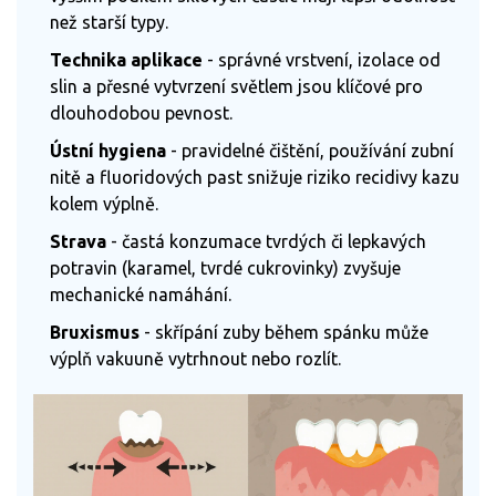
než starší typy.
Technika aplikace
- správné vrstvení, izolace od
slin a přesné vytvrzení světlem jsou klíčové pro
dlouhodobou pevnost.
Ústní hygiena
- pravidelné čištění, používání zubní
nitě a fluoridových past snižuje riziko recidivy kazu
kolem výplně.
Strava
- častá konzumace tvrdých či lepkavých
potravin (karamel, tvrdé cukrovinky) zvyšuje
mechanické namáhání.
Bruxismus
- skřípání zuby během spánku může
výplň vakuuně vytrhnout nebo rozlít.