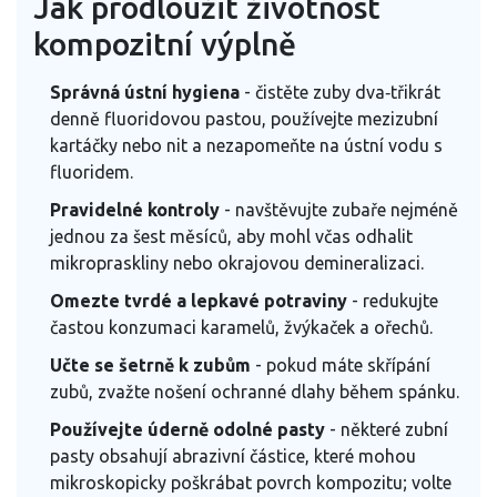
Jak prodloužit životnost
kompozitní výplně
Správná ústní hygiena
- čistěte zuby dva‑třikrát
denně fluoridovou pastou, používejte mezizubní
kartáčky nebo nit a nezapomeňte na ústní vodu s
fluoridem.
Pravidelné kontroly
- navštěvujte zubaře nejméně
jednou za šest měsíců, aby mohl včas odhalit
mikropraskliny nebo okrajovou demineralizaci.
Omezte tvrdé a lepkavé potraviny
- redukujte
častou konzumaci karamelů, žvýkaček a ořechů.
Učte se šetrně k zubům
- pokud máte skřípání
zubů, zvažte nošení ochranné dlahy během spánku.
Používejte úderně odolné pasty
- některé zubní
pasty obsahují abrazivní částice, které mohou
mikroskopicky poškrábat povrch kompozitu; volte