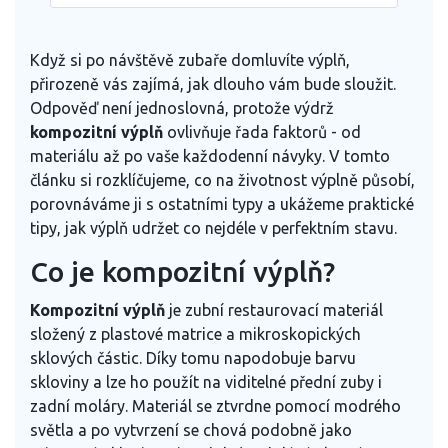
Když si po návštěvě zubaře domluvíte výplň,
přirozeně vás zajímá, jak dlouho vám bude sloužit.
Odpověď není jednoslovná, protože výdrž
kompozitní výplň
ovlivňuje řada faktorů - od
materiálu až po vaše každodenní návyky. V tomto
článku si rozklíčujeme, co na životnost výplně působí,
porovnáváme ji s ostatními typy a ukážeme praktické
tipy, jak výplň udržet co nejdéle v perfektním stavu.
Co je kompozitní výplň?
Kompozitní výplň
je
zubní restaurovací materiál
složený z plastové matrice a mikroskopických
sklových částic
. Díky tomu napodobuje barvu
skloviny a lze ho použít na viditelné přední zuby i
zadní moláry. Materiál se ztvrdne pomocí modrého
světla a po vytvrzení se chová podobně jako