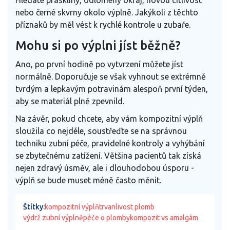
nebo černé skvrny okolo výplně. Jakýkoli z těchto
příznaků by měl vést k rychlé kontrole u zubaře.
Mohu si po výplni jíst běžně?
Ano, po první hodině po vytvrzení můžete jíst
normálně. Doporučuje se však vyhnout se extrémně
tvrdým a lepkavým potravinám alespoň první týden,
aby se materiál plně zpevnild.
Na závěr, pokud chcete, aby vám kompozitní výplň
sloužila co nejdéle, soustřeďte se na správnou
techniku zubní péče, pravidelné kontroly a vyhýbání
se zbytečnému zatížení. Většina pacientů tak získá
nejen zdravý úsměv, ale i dlouhodobou úsporu -
výplň se bude muset méně často měnit.
Štítky:
kompozitní výplň
trvanlivost plomb
výdrž zubní výplně
péče o plomby
kompozit vs amalgám