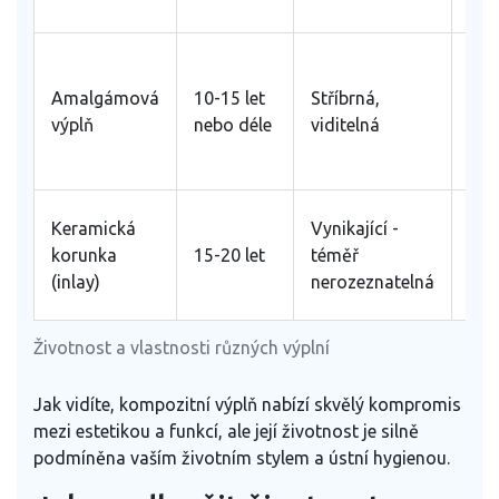
při
Vel
vys
Amalgámová
10-15 let
Stříbrná,
odo
výplň
nebo déle
viditelná
vho
zad
Vys
Keramická
Vynikající -
vho
korunka
15-20 let
téměř
pro
(inlay)
nerozeznatelná
zat
Životnost a vlastnosti různých výplní
Jak vidíte, kompozitní výplň nabízí skvělý kompromis
mezi estetikou a funkcí, ale její životnost je silně
podmíněna vaším životním stylem a ústní hygienou.