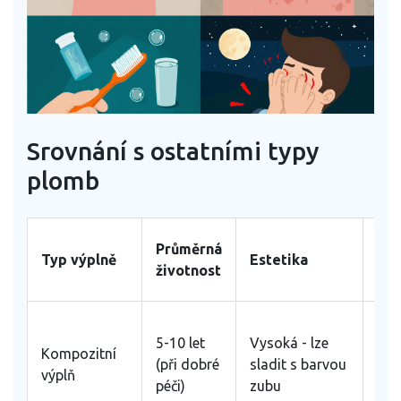
Srovnání s ostatními typy
plomb
Odo
Průměrná
Typ výplně
Estetika
vůč
životnost
opo
Dob
5-10 let
Vysoká - lze
mé
Kompozitní
(při dobré
sladit s barvou
odo
výplň
péči)
zubu
am