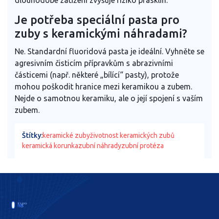
Je potřeba speciální pasta pro
zuby s keramickými náhradami?
Ne. Standardní fluoridová pasta je ideální. Vyhněte se
agresivním čisticím přípravkům s abrazivními
částicemi (např. některé „bílící“ pasty), protože
mohou poškodit hranice mezi keramikou a zubem.
Nejde o samotnou keramiku, ale o její spojení s vaším
zubem.
Štítky:
keramické zuby
životnost keramických zubů
keramická korunka
zubní náhrady
zubní protéza