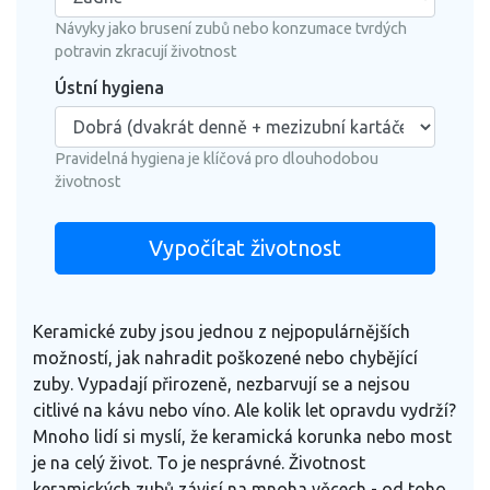
Návyky jako brusení zubů nebo konzumace tvrdých
potravin zkracují životnost
Ústní hygiena
Pravidelná hygiena je klíčová pro dlouhodobou
životnost
Vypočítat životnost
Keramické zuby jsou jednou z nejpopulárnějších
možností, jak nahradit poškozené nebo chybějící
zuby. Vypadají přirozeně, nezbarvují se a nejsou
citlivé na kávu nebo víno. Ale kolik let opravdu vydrží?
Mnoho lidí si myslí, že keramická korunka nebo most
je na celý život. To je nesprávné. Životnost
keramických zubů závisí na mnoha věcech - od toho,