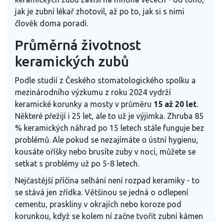
jak je zubní lékař zhotovil, až po to, jak si s nimi
člověk doma poradí.
Průměrná životnost
keramických zubů
Podle studií z Českého stomatologického spolku a
mezinárodního výzkumu z roku 2024 vydrží
keramické korunky a mosty v průměru
15 až 20 let
.
Některé přežijí i 25 let, ale to už je výjimka. Zhruba 85
% keramických náhrad po 15 letech stále funguje bez
problémů. Ale pokud se nezajímáte o ústní hygienu,
kousáte oříšky nebo brusíte zuby v noci, můžete se
setkat s problémy už po 5-8 letech.
Nejčastější příčina selhání není rozpad keramiky - to
se stává jen zřídka. Většinou se jedná o odlepení
cementu, praskliny v okrajích nebo koroze pod
korunkou, když se kolem ní začne tvořit zubní kámen