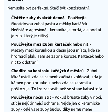
Nemusíte být perfektní. Stačí být konzistentní.
Čistěte zuby dvakrát denně
- Používejte
fluoridovou zubní pastu a měkký kartáček.
Nečistěte agresivně - keramika je tvrdá, ale pod ní
je zub, který je citlivý.
Používejte mezizubní kartáček nebo nit
-
Mezery mezi korunkou a dásní jsou místa, kde se
hromadí plak. Tam se začíná koroze. Kartáček nebo
nit to odstraní.
Chodíte na kontrolu každých 6 měsíců
- Zubní
lékař uvidí, zda se cement začíná uvolňovat, zda je
kámen pod korunkou, nebo zda se keramika
poškozuje. To lze zastavit, než se stane katastrofa.
Používejte noční štít
- Pokud brusíte zuby v noci,
štít je nejúčinnější ochrana. Nejde jen o keramické
zuby - celé vaše zuby budou díky němu méně