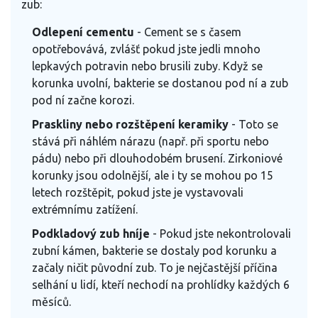
zub:
Odlepení cementu
- Cement se s časem
opotřebovává, zvlášť pokud jste jedli mnoho
lepkavých potravin nebo brusili zuby. Když se
korunka uvolní, bakterie se dostanou pod ní a zub
pod ní začne korozi.
Praskliny nebo rozštěpení keramiky
- Toto se
stává při náhlém nárazu (např. při sportu nebo
pádu) nebo při dlouhodobém brusení. Zirkoniové
korunky jsou odolnější, ale i ty se mohou po 15
letech rozštěpit, pokud jste je vystavovali
extrémnímu zatížení.
Podkladový zub hníje
- Pokud jste nekontrolovali
zubní kámen, bakterie se dostaly pod korunku a
začaly ničit původní zub. To je nejčastější příčina
selhání u lidí, kteří nechodí na prohlídky každých 6
měsíců.