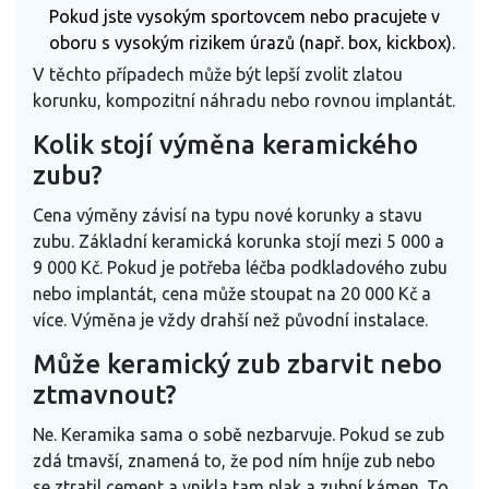
Pokud jste vysokým sportovcem nebo pracujete v
oboru s vysokým rizikem úrazů (např. box, kickbox).
V těchto případech může být lepší zvolit zlatou
korunku, kompozitní náhradu nebo rovnou implantát.
Kolik stojí výměna keramického
zubu?
Cena výměny závisí na typu nové korunky a stavu
zubu. Základní keramická korunka stojí mezi 5 000 a
9 000 Kč. Pokud je potřeba léčba podkladového zubu
nebo implantát, cena může stoupat na 20 000 Kč a
více. Výměna je vždy drahší než původní instalace.
Může keramický zub zbarvit nebo
ztmavnout?
Ne. Keramika sama o sobě nezbarvuje. Pokud se zub
zdá tmavší, znamená to, že pod ním hníje zub nebo
se ztratil cement a vnikla tam plak a zubní kámen. To