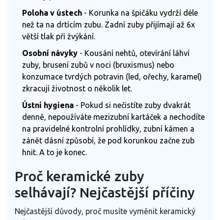
Poloha v ústech
- Korunka na špičáku vydrží déle
než ta na drtícím zubu. Zadní zuby přijímají až 6x
větší tlak při žvýkání.
Osobní návyky
- Kousání nehtů, otevírání láhví
zuby, brusení zubů v noci (bruxismus) nebo
konzumace tvrdých potravin (led, ořechy, karamel)
zkracují životnost o několik let.
Ústní hygiena
- Pokud si nečistíte zuby dvakrát
denně, nepoužíváte mezizubní kartáček a nechodíte
na pravidelné kontrolní prohlídky, zubní kámen a
zánět dásní způsobí, že pod korunkou začne zub
hnit. A to je konec.
Proč keramické zuby
selhávají? Nejčastější příčiny
Nejčastější důvody, proč musíte vyměnit keramický