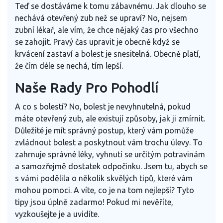
Teď se dostáváme k tomu zábavnému. Jak dlouho se
nechává otevřený zub než se upraví? No, nejsem
zubní lékař, ale vím, že chce nějaký čas pro všechno
se zahojit. Pravý čas upravit je obecně když se
krvácení zastaví a bolest je snesitelná. Obecně platí,
že čím déle se nechá, tím lepší.
Naše Rady Pro Pohodlí
A co s bolestí? No, bolest je nevyhnutelná, pokud
máte otevřený zub, ale existují způsoby, jak ji zmírnit.
Důležité je mít správný postup, který vám pomůže
zvládnout bolest a poskytnout vám trochu úlevy. To
zahrnuje správné léky, vyhnutí se určitým potravinám
a samozřejmě dostatek odpočinku. Jsem tu, abych se
s vámi podělila o několik skvělých tipů, které vám
mohou pomoci. A víte, co je na tom nejlepší? Tyto
tipy jsou úplně zadarmo! Pokud mi nevěříte,
vyzkoušejte je a uvidíte.