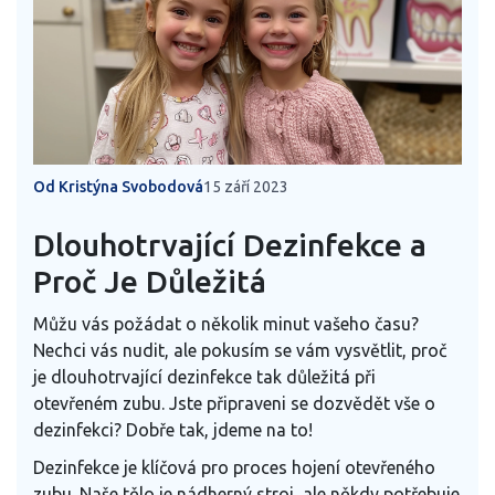
Od Kristýna Svobodová
15 září 2023
Dlouhotrvající Dezinfekce a
Proč Je Důležitá
Můžu vás požádat o několik minut vašeho času?
Nechci vás nudit, ale pokusím se vám vysvětlit, proč
je dlouhotrvající dezinfekce tak důležitá při
otevřeném zubu. Jste připraveni se dozvědět vše o
dezinfekci? Dobře tak, jdeme na to!
Dezinfekce je klíčová pro proces hojení otevřeného
zubu. Naše tělo je nádherný stroj, ale někdy potřebuje