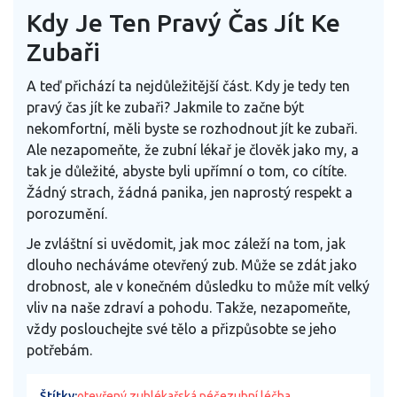
Kdy Je Ten Pravý Čas Jít Ke
Zubaři
A teď přichází ta nejdůležitější část. Kdy je tedy ten
pravý čas jít ke zubaři? Jakmile to začne být
nekomfortní, měli byste se rozhodnout jít ke zubaři.
Ale nezapomeňte, že zubní lékař je člověk jako my, a
tak je důležité, abyste byli upřímní o tom, co cítíte.
Žádný strach, žádná panika, jen naprostý respekt a
porozumění.
Je zvláštní si uvědomit, jak moc záleží na tom, jak
dlouho necháváme otevřený zub. Může se zdát jako
drobnost, ale v konečném důsledku to může mít velký
vliv na naše zdraví a pohodu. Takže, nezapomeňte,
vždy poslouchejte své tělo a přizpůsobte se jeho
potřebám.
Štítky:
otevřený zub
lékařská péče
zubní léčba